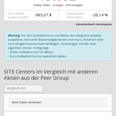
Volladj. Daten:
anzeigen
nicht anzeigen
Aus 1.000,00 $
Ø Performance
685,07 $
-26,14 %
wurden seit 2025
letzte 1 Jahre
Datenherkunft: Morningstar
Wichtig:
Für den Qualitätscheck von Aktien den Hauptbörsenplatz
auswählen, weil viele Bewertungskriterien vom Kurs, Volumen oder
vom Vergleichsuniversum abhängen. Grundregel, mit der man
eigentlich immer richtig liegt:
- Dollar-Indikation bei US-Aktien
- Euro-Indikation bei europäischen Aktien.
SITE Centers im Vergleich mit anderen
Aktien aus der Peer Group
Keine Daten vorhanden