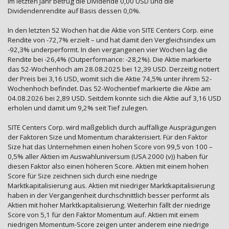
Im letzten Jahr betrug die Dividende 0,00 USD und die
Dividendenrendite auf Basis dessen 0,0%.
In den letzten 52 Wochen hat die Aktie von SITE Centers Corp. eine
Rendite von -72,7% erzielt – und hat damit den Vergleichsindex um
-92,3% underperformt. In den vergangenen vier Wochen lag die
Rendite bei -26,4% (Outperformance: -28,2%). Die Aktie markierte
das 52-Wochenhoch am 28.08.2025 bei 12,39 USD. Derzeitig notiert
der Preis bei 3,16 USD, womit sich die Aktie 74,5% unter ihrem 52-
Wochenhoch befindet. Das 52-Wochentief markierte die Aktie am
04.08.2026 bei 2,89 USD. Seitdem konnte sich die Aktie auf 3,16 USD
erholen und damit um 9,2% seit Tief zulegen.
SITE Centers Corp. wird maßgeblich durch auffällige Ausprägungen
der Faktoren Size und Momentum charakterisiert. Für den Faktor
Size hat das Unternehmen einen hohen Score von 99,5 von 100 –
0,5% aller Aktien im Auswahluniversum (USA 2000 (v)) haben für
diesen Faktor also einen höheren Score. Aktien mit einem hohen
Score für Size zeichnen sich durch eine niedrige
Marktkapitalisierung aus. Aktien mit niedriger Marktkapitalisierung
haben in der Vergangenheit durchschnittlich besser performt als
Aktien mit hoher Marktkapitalisierung. Weiterhin fällt der niedrige
Score von 5,1 für den Faktor Momentum auf. Aktien mit einem
niedrigen Momentum-Score zeigen unter anderem eine niedrige