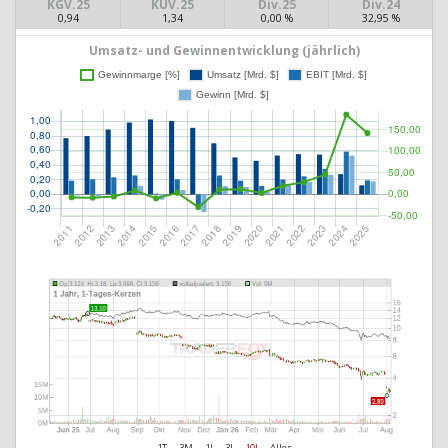
KGV.25
KUV.25
Div.25
Div.24
0,94
1,34
0,00 %
32,95 %
Umsatz- und Gewinnentwicklung (jährlich)
1T
3M
1J
3J
10J
Alles