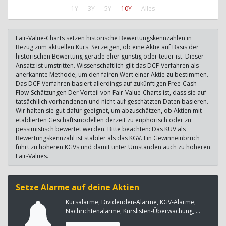
1Y
3Y
5Y
10Y
Alles
Fair-Value-Charts setzen historische Bewertungskennzahlen in
Bezug zum aktuellen Kurs. Sei zeigen, ob eine Aktie auf Basis der
historischen Bewertung gerade eher günstig oder teuer ist. Dieser
Ansatz ist umstritten. Wissenschaftlich gilt das DCF-Verfahren als
anerkannte Methode, um den fairen Wert einer Aktie zu bestimmen.
Das DCF-Verfahren basiert allerdings auf zukünftigen Free-Cash-
Flow-Schätzungen Der Vorteil von Fair-Value-Charts ist, dass sie auf
tatsächllich vorhandenen und nicht auf geschätzten Daten basieren.
Wir halten sie gut dafür geeignet, um abzuschätzen, ob Aktien mit
etablierten Geschäftsmodellen derzeit zu euphorisch oder zu
pessimistisch bewertet werden. Bitte beachten: Das KUV als
Bewertungskennzahl ist stabiler als das KGV. Ein Gewinneinbruch
führt zu höheren KGVs und damit unter Umständen auch zu höheren
Fair-Values.
Setze Alarme auf deine Aktien
Kursalarme, Dividenden-Alarme, KGV-Alarme,
Nachrichtenalarme, Kurslisten-Überwachung, ...