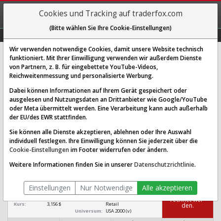
REGIS-
Cookies und Tracking auf traderfox.com
TRIEREN
(Bitte wählen Sie Ihre Cookie-Einstellungen)
Graphs
Explorer
Sector
Scan
Visual
Historie
Macro
Wir verwenden notwendige Cookies, damit unsere Website technisch
funktioniert. Mit Ihrer Einwilligung verwenden wir außerdem Dienste
von Partnern, z. B. für eingebettete YouTube-Videos,
SITE Centers Aktie: Realtime-Kurs
Reichweitenmessung und personalisierte Werbung.
& Analyse (SITC)
Dabei können Informationen auf Ihrem Gerät gespeichert oder
ausgelesen und Nutzungsdaten an Drittanbieter wie Google/YouTube
oder Meta übermittelt werden. Eine Verarbeitung kann auch außerhalb
SCORING SYSTEMS:
der EU/des EWR stattfinden.
Qualitäts-Check
Dividenden-Check
Wachstums-Check
Sie können alle Dienste akzeptieren, ablehnen oder Ihre Auswahl
individuell festlegen. Ihre Einwilligung können Sie jederzeit über die
Robustheits-Check
Cookie-Einstellungen
im Footer widerrufen oder ändern.
Qualitäts-Check:
Ist die Aktie zum Investieren
Infos zum Score
Weitere Informationen finden Sie in unserer
Datenschutzrichtlinie
.
geeignet?
SITE Centers
Einstellungen
Nur Notwendige
Alle akzeptieren
[SITC US82981J8514]
Das Ra­ting
konn­te nicht be­
Börsenwert:
166,017 Mio. $
Sektor:
Real Estate / REIT -
rech­net wer­
Kurs:
3,156 $
Retail
den.
Universum:
USA 2000 (v)