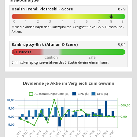
Health Trend: Piotroski F-Score
8 / 9
0
1
2
3
4
5
6
7
8
9
Misst die Änderungen der Bilanzqualität. Geeignet für Value- & Turnaround-
Aktien.
Bankruptcy-Risk (Altman Z-Score)
-9,04
Distress
Caution
Safe
Ein Insolvenzprognoseverfahren das 3 Zustände einnehmen kann.