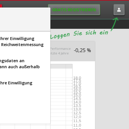
GRATIS REGISTRIEREN
istorie
Macro-View
hrer Einwilligung
s, Reichweitenmessung
Aus 1.000
Ø Performance
990,78
-0,25 %
en seit 2021
letzte 4 Jahre
ungsdaten an
kann auch außerhalb
Ihre Einwilligung