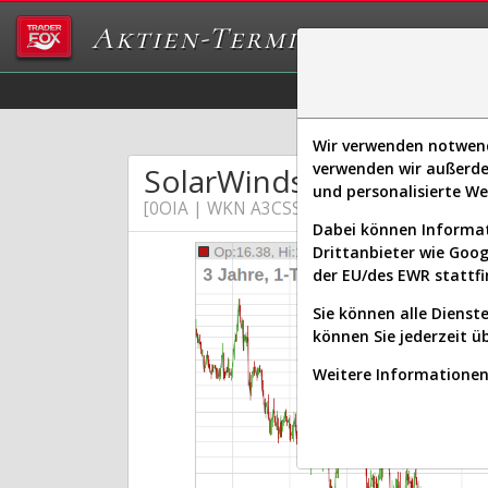
Aktien-Terminal
Daten/Graphs
Ex
Wir verwenden notwendi
verwenden wir außerde
SolarWinds Corp
und personalisierte W
[0OIA | WKN A3CSSD | ISIN US83417Q204
Dabei können Informat
Drittanbieter wie Goo
der EU/des EWR stattfi
Sie können alle Dienste
können Sie jederzeit ü
Weitere Informationen 