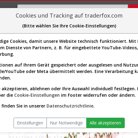
Cookies und Tracking auf traderfox.com
(Bitte wählen Sie Ihre Cookie-Einstellungen)
plorer
Sector-Spider
Easy-Scan
Visualizations
H
ge Cookies, damit unsere Website technisch funktioniert. Mit I
m Dienste von Partnern, z. B. für eingebettete YouTube-Video
erbung.
wurd
9]
ionen auf Ihrem Gerät gespeichert oder ausgelesen und Nutz
gle/YouTube oder Meta übermittelt werden. Eine Verarbeitung 
nden.
 akzeptieren, ablehnen oder Ihre Auswahl individuell festlegen. 
ber die
Cookie-Einstellungen
im Footer widerrufen oder ändern.
finden Sie in unserer
Datenschutzrichtlinie
.
Einstellungen
Nur Notwendige
Alle akzeptieren