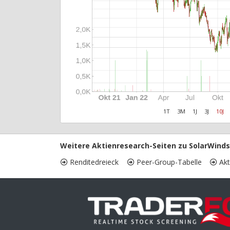
1T
3M
1J
3J
10J
Weitere Aktienresearch-Seiten zu SolarWinds
Renditedreieck
Peer-Group-Tabelle
Akt