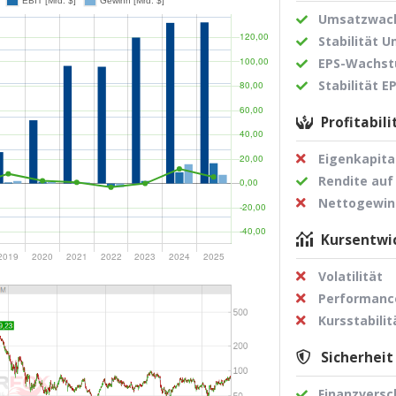
Umsatzwach
Stabilität 
EPS-Wachst
Stabilität 
Profitabili
Eigenkapita
Rendite auf
Nettogewi
Kursentwic
Volatilität
Performance
Kursstabilit
Sicherheit
Finanzvers