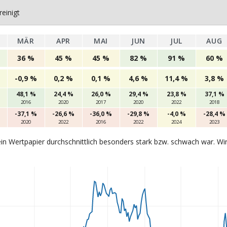
einigt
MÄR
APR
MAI
JUN
JUL
AUG
36 %
45 %
45 %
82 %
91 %
60 %
-0,9 %
0,2 %
0,1 %
4,6 %
11,4 %
3,8 %
48,1 %
24,4 %
26,0 %
29,4 %
23,8 %
37,1 %
2016
2020
2017
2020
2022
2018
-37,1 %
-26,6 %
-36,0 %
-29,8 %
-4,0 %
-28,4 %
2020
2022
2016
2022
2024
2023
in Wertpapier durchschnittlich besonders stark bzw. schwach war. Wi