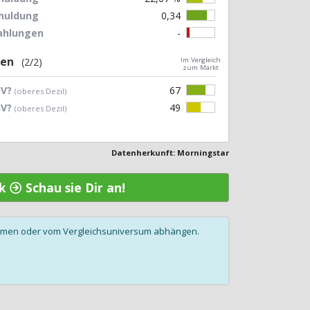
chuldung
0,34
zahlungen
-
gen
(2/2)
Im Vergleich
zum Markt
UV?
67
(oberes Dezil)
GV?
49
(oberes Dezil)
Datenherkunft: Morningstar
ck
Schau sie Dir an!
olumen oder vom Vergleichsuniversum abhängen.