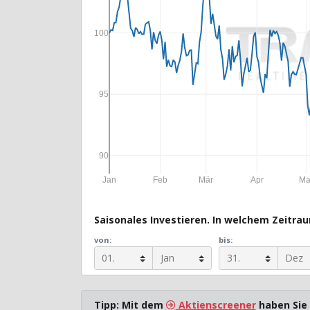
100
95
90
Jan
Feb
Mär
Apr
Ma
Saisonales Investieren. In welchem Zeitraum
von:
bis:
Tipp: Mit dem
Aktienscreener
haben Sie 