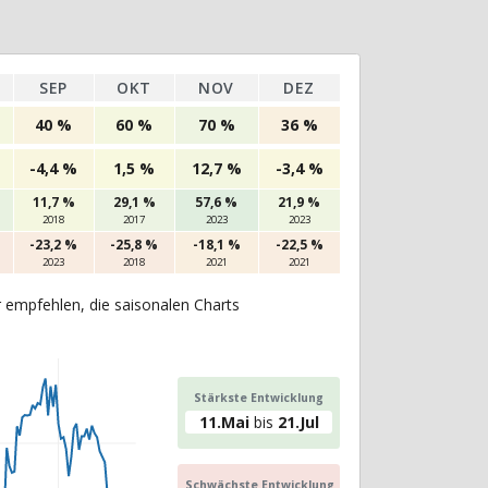
SEP
OKT
NOV
DEZ
40 %
60 %
70 %
36 %
-4,4 %
1,5 %
12,7 %
-3,4 %
11,7 %
29,1 %
57,6 %
21,9 %
2018
2017
2023
2023
-23,2 %
-25,8 %
-18,1 %
-22,5 %
2023
2018
2021
2021
r empfehlen, die saisonalen Charts
Stärkste Entwicklung
11.Mai
bis
21.Jul
Schwächste Entwicklung