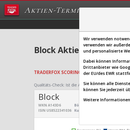
Aktien-Terminal
Daten/Graphs
Ex
Wir verwenden notwendi
verwenden wir außerde
Block Aktie: Realtime-K
und personalisierte W
Dabei können Informat
Drittanbieter wie Goo
TRADERFOX
SCORING SYSTEMS:
Qualität
der EU/des EWR stattfi
Sie können alle Dienste
Qualitäts-Check:
Ist die Aktie zum Investieren geei
können Sie jederzeit ü
Block
Weitere Informationen 
WKN
A143D6
Börsenwert:
47,445 Mrd. $
Se
ISIN
US8522341036
Kurs:
79,438 $
Un
Umsatz- und Gewinnen