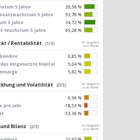
stum 5 Jahre
20,56 %
Umsatzwachstum 5 Jahre
93,78 %
um 5 Jahre
34,72 %
EPS-Wachstum 5 Jahre
65,28 %
tät / Rentabilität
(1/3)
Im Vergleich
zum Markt
lrendite
6,85 %
 das eingesetzte Kapital
5,04 %
nnmarge
5,82 %
klung und Volatilität
(0/3)
Im Vergleich
zum Markt
6,96 %
 pro Jahr
-18,53 %
ät
-53,36 %
 und Bilanz
(2/3)
Im Vergleich
zum Markt
chuldung
22,67 %