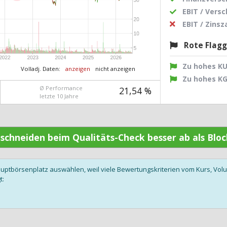
EBIT / Vers
EBIT / Zins
Rote Flag
Zu hohes K
Volladj. Daten:
anzeigen
nicht anzeigen
Zu hohes K
Ø Performance
21,54 %
letzte 10 Jahre
n schneiden beim Qualitäts-Check besser ab als Blo
auptbörsenplatz auswählen, weil viele Bewertungskriterien vom Kurs, V
t: