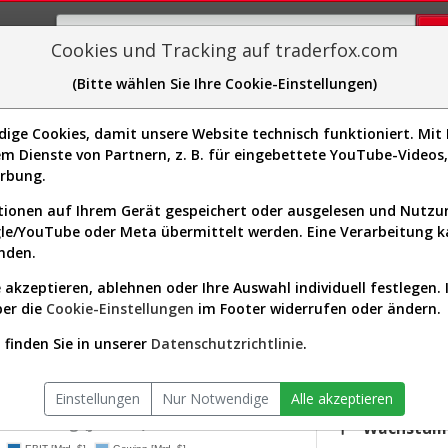
Cookies und Tracking auf traderfox.com
(Bitte wählen Sie Ihre Cookie-Einstellungen)
plorer
Sector-Spider
Easy-Scan
Visualizations
H
ge Cookies, damit unsere Website technisch funktioniert. Mit I
m Dienste von Partnern, z. B. für eingebettete YouTube-Video
urs & Analyse (A143D6 | SQ)
erbung.
ionen auf Ihrem Gerät gespeichert oder ausgelesen und Nutz
gle/YouTube oder Meta übermittelt werden. Eine Verarbeitung 
s-Check
Dividenden-Check
Wachstums-Check
Robusthe
nden.
 akzeptieren, ablehnen oder Ihre Auswahl individuell festlegen. 
gnet?
ber die
Cookie-Einstellungen
im Footer widerrufen oder ändern.
KGV.25
37,15
finden Sie in unserer
Datenschutzrichtlinie
.
ktor:
Technology / Software - Infrastructure
Div.25
iversum:
USA 2000 (v)
0,00 %
Einstellungen
Nur Notwendige
Alle akzeptieren
twicklung (jährlich)
Wachstum 