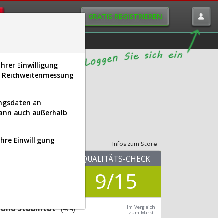
GRATIS REGISTRIEREN
istorie
Macro-View
hrer Einwilligung
s, Reichweitenmessung
ungsdaten an
kann auch außerhalb
its-Check
Ihre Einwilligung
Infos zum Score
KUV.25
QUALITÄTS-CHECK
1,95
9/15
Div.24
0,00 %
und Stabilität
(4/4)
Im Vergleich
zum Markt