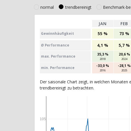
normal
trendbereinigt
Benchmark-ber
JAN
FEB
55 %
73 %
Gewinn­häufig­keit
4,1 %
5,7 %
Ø Perfor­mance
35,3 %
20,6 %
max. Per­for­mance
2018
2024
-33,0 %
-28,1 %
min. Per­for­mance
2016
2025
Der saisonale Chart zeigt, in welchen Monaten e
trendbereinigt zu betrachten.
105