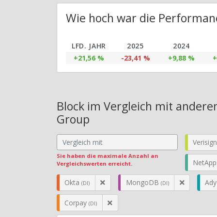
Wie hoch war die Performanc
LFD. JAHR
2025
2024
+21,56 %
-23,41 %
+9,88 %
+
Block im Vergleich mit andere
Group
Verisig
Sie haben die maximale Anzahl an
NetAp
Vergleichswerten erreicht.
Okta
MongoDB
Ad
(DI)
(DI)
Corpay
(DI)