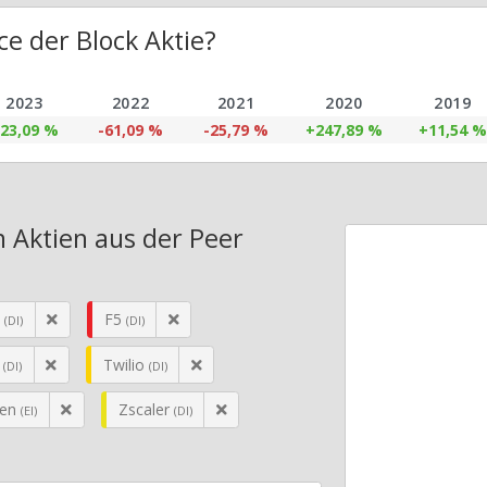
e der Block Aktie?
2023
2022
2021
2020
2019
23,09 %
-61,09 %
-25,79 %
+247,89 %
+11,54 %
n Aktien aus der Peer
n
F5
(DI)
(DI)
p
Twilio
(DI)
(DI)
yen
Zscaler
(EI)
(DI)