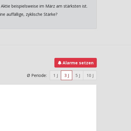
Aktie beispielsweise im März am stärksten ist.
e auffällige, zyklische Stärke?
Alarme setzen
Ø Periode:
1 J
3 J
5 J
10 J