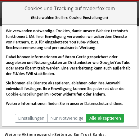
REGIS-
Cookies und Tracking auf traderfox.com
TRIEREN
(Bitte wählen Sie Ihre Cookie-Einstellungen)
Graphs
Explorer
Sector
Scan
Visual
Historie
Macro
Wir verwenden notwendige Cookies, damit unsere Website technisch
funktioniert. Mit Ihrer Einwilligung verwenden wir außerdem Dienste
SunTrust Banks
von Partnern, z. B. für eingebettete YouTube-Videos,
Reichweitenmessung und personalisierte Werbung.
[SUU | WKN 871788 | ISIN US8679141031]
Dabei können Informationen auf Ihrem Gerät gespeichert oder
ausgelesen und Nutzungsdaten an Drittanbieter wie Google/YouTube
oder Meta übermittelt werden. Eine Verarbeitung kann auch außerhalb
der EU/des EWR stattfinden.
Sie können alle Dienste akzeptieren, ablehnen oder Ihre Auswahl
individuell festlegen. Ihre Einwilligung können Sie jederzeit über die
Cookie-Einstellungen
im Footer widerrufen oder ändern.
Weitere Informationen finden Sie in unserer
Datenschutzrichtlinie
.
1T
3M
1J
3J
10J
Alles
Volladj. Daten:
anzeigen
nicht anzeigen
Einstellungen
Nur Notwendige
Alle akzeptieren
Weitere Aktienresearch-Seiten zu SunTrust Banks: