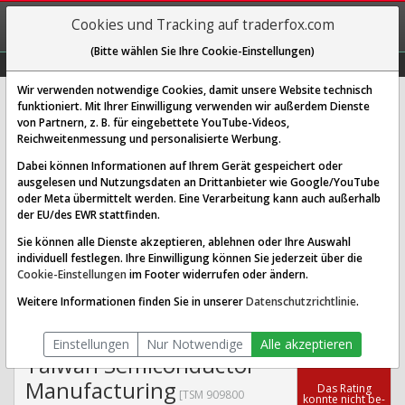
REGIS-
Cookies und Tracking auf traderfox.com
TRIEREN
(Bitte wählen Sie Ihre Cookie-Einstellungen)
Graphs
Explorer
Sector
Scan
Visual
Historie
Macro
Wir verwenden notwendige Cookies, damit unsere Website technisch
funktioniert. Mit Ihrer Einwilligung verwenden wir außerdem Dienste
von Partnern, z. B. für eingebettete YouTube-Videos,
Taiwan Semiconductor
Reichweitenmessung und personalisierte Werbung.
Manufacturing Aktie: Realtime-
Dabei können Informationen auf Ihrem Gerät gespeichert oder
Kurs & Analyse (909800 | TSM)
ausgelesen und Nutzungsdaten an Drittanbieter wie Google/YouTube
oder Meta übermittelt werden. Eine Verarbeitung kann auch außerhalb
der EU/des EWR stattfinden.
SCORING SYSTEMS:
Sie können alle Dienste akzeptieren, ablehnen oder Ihre Auswahl
individuell festlegen. Ihre Einwilligung können Sie jederzeit über die
Qualitäts-Check
Dividenden-Check
Wachstums-Check
Cookie-Einstellungen
im Footer widerrufen oder ändern.
Robustheits-Check
Weitere Informationen finden Sie in unserer
Datenschutzrichtlinie
.
Qualitäts-Check:
Ist die Aktie zum Investieren
Infos zum Score
geeignet?
Einstellungen
Nur Notwendige
Alle akzeptieren
Taiwan Semiconductor
Manufacturing
Das Ra­ting
[TSM 909800
konn­te nicht be­