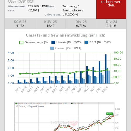
US8740391003]
rech­net wer­
den.
Börsenwert:
62,549 Bio. TWD
Sektor:
Technology /
Kurs:
420,801 $
Semiconductors
Universum:
USA 2000 (v)
KGV.25
KUV.25
Div.25
Div.24
41,22
16,42
0,71 %
0,71 %
Umsatz- und Gewinnentwicklung (jährlich)