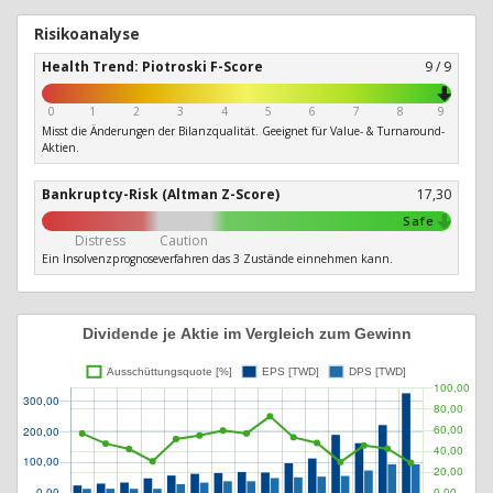
Risikoanalyse
Health Trend: Piotroski F-Score
9 / 9
0
1
2
3
4
5
6
7
8
9
Misst die Änderungen der Bilanzqualität. Geeignet für Value- & Turnaround-
Aktien.
Bankruptcy-Risk (Altman Z-Score)
17,30
Safe
Distress
Caution
Ein Insolvenzprognoseverfahren das 3 Zustände einnehmen kann.