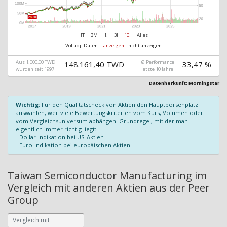
1T
3M
1J
3J
10J
Alles
Volladj. Daten:
anzeigen
nicht anzeigen
Aus 1.000,00 TWD
Ø Performance
148.161,40 TWD
33,47 %
wurden seit 1997
letzte 10 Jahre
Datenherkunft: Morningstar
Wichtig:
Für den Qualitätscheck von Aktien den Hauptbörsenplatz
auswählen, weil viele Bewertungskriterien vom Kurs, Volumen oder
vom Vergleichsuniversum abhängen. Grundregel, mit der man
eigentlich immer richtig liegt:
- Dollar-Indikation bei US-Aktien
- Euro-Indikation bei europäischen Aktien.
Taiwan Semiconductor Manufacturing im
Vergleich mit anderen Aktien aus der Peer
Group