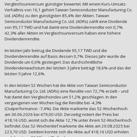
Vergleichsuniversum günstiger bewertet. Mit einem Kurs-Umsatz-
Verhältnis von 16,1 gehört Taiwan Semiconductor Manufacturing Co.
Ltd. (ADRs) zu den günstigsten 85,4% der Aktien. Taiwan
Semiconductor Manufacturing Co. Ltd. (ADRs) zahlt eine Dividende
von 95,17 TWD und hat damit eine Dividendenrendite von 0,7%.
42,3% aller Aktien im Vergleichsuniversum haben eine höhere
Dividendenrendite.
Im letzten Jahr betrug die Dividende 95,17 TWD und die
Dividendenrendite auf Basis dessen 0,7%. Dieses Jahr wurde die
Dividende um 0,0% gesteigert. Das durchschnittliche
Dividendenwachstum der letzten 3 Jahre beträgt 18,6% und das der
letzten 5 Jahre 12,6%.
In den letzten 52 Wochen hat die Aktie von Taiwan Semiconductor
Manufacturing Co. Ltd. (ADRs) eine Rendite von 72,7% erzielt – und
hat damit den Vergleichsindex um 51,2% geschlagen. In den
vergangenen vier Wochen lag die Rendite bei -4,3%
(Outperformance: -7,4%). Die Aktie markierte das 52-Wochenhoch
am 30.06.2026 bei 479,00 USD. Derzeitig notiert der Preis bei
418,16 USD, womit sich die Aktie 12,7% unter ihrem 52-Wochenhoch
befindet. Das 52-Wochentief markierte die Aktie am 20.08.2025 bei
223,70 USD. Seitdem konnte sich die Aktie auf 418,16 USD erholen