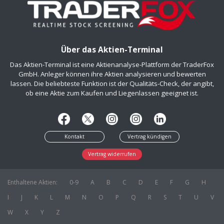
Über das Aktien-Terminal
Das Aktien-Terminal ist eine Aktienanalyse-Plattform der TraderFox
GmbH. Anleger können ihre Aktien analysieren und bewerten
lassen. Die beliebteste Funktion ist der Qualitäts-Check, der angibt,
ob eine Aktie zum Kaufen und Liegenlassen geeignet ist.
Kontakt
Vertrag kündigen
Vertrag widerrufen
Enthaltene Aktien:
0-9
A
B
C
D
E
F
G
H
I
J
K
L
M
N
O
P
Q
R
S
T
U
V
W
X
Y
Z