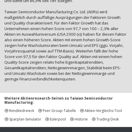
und damit um 86,9% seit Tief zulegen.
Taiwan Semiconductor Manufacturing Co. Ltd. (ADRs) wird
maßgeblich durch auffällige Ausprägungen der Faktoren Growth
und Quality charakterisiert. Für den Faktor Growth hat das
Unternehmen einen hohen Score von 97,7 von 100 – 2,3% aller
Aktien im Auswahluniversum (USA 2000 (v)) haben für diesen Faktor
also einen höheren Score. Aktien mit einem hohen Growth-Score
zeigen hohe Wachstumsraten beim Umsatz und EPS (ggü. Vorjahr,
Vorjahresquartal sowie auf TTM-Basis). Weiterhin fällt der hohe
Score von 97,5 für den Faktor Quality auf. Aktien mit einem hohen
Quality-Score zeigen relativ hohe Eigenkapitalrenditen,
Gesamtkapitalrenditen, Nettogewinnmargen, Stabilität beim EPS-
und Umsatz-Wachstum sowie bei der Nettogewinnmarge und
geringe Finanzverbindlichkeitenquoten.
Weitere Aktienresearch-Seiten zu Taiwan Semiconductor
Manufacturing:
Renditedreieck
Peer-Group-Tabelle
Aktien-Vergleichs-Tool
Sparplan-Simulator
Eulerpool
Historie
Trading-Desk