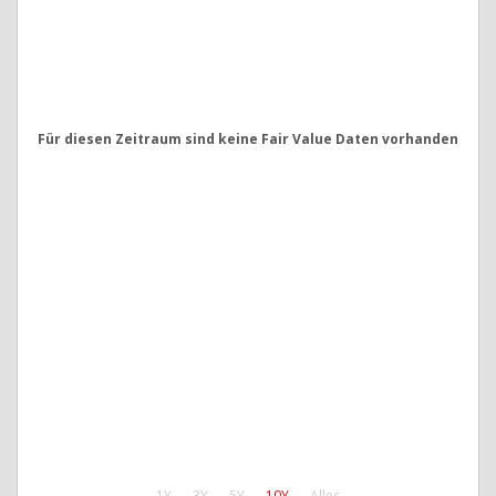
Für diesen Zeitraum sind keine Fair Value Daten vorhanden
1Y
3Y
5Y
10Y
Alles