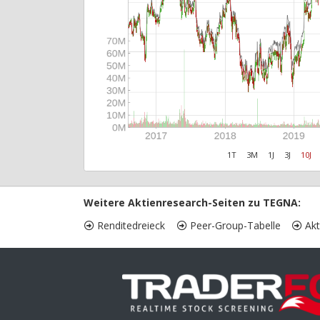
1T
3M
1J
3J
10J
Weitere Aktienresearch-Seiten zu TEGNA:
Renditedreieck
Peer-Group-Tabelle
Akt