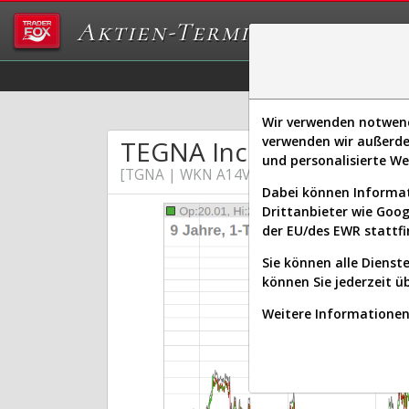
Aktien-Terminal
Daten/Graphs
Ex
Wir verwenden notwendi
verwenden wir außerde
TEGNA Inc.
und personalisierte W
[TGNA | WKN A14VMF | ISIN US87901J105
Dabei können Informat
Drittanbieter wie Goo
der EU/des EWR stattfi
Sie können alle Dienste
können Sie jederzeit ü
Weitere Informationen 