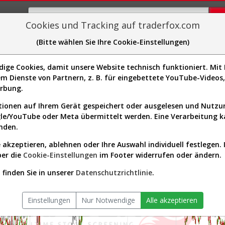
Cookies und Tracking auf traderfox.com
(Bitte wählen Sie Ihre Cookie-Einstellungen)
plorer
Sector-Spider
Easy-Scan
Visualizations
H
ge Cookies, damit unsere Website technisch funktioniert. Mit I
m Dienste von Partnern, z. B. für eingebettete YouTube-Video
Au
erbung.
wurde
1]
ionen auf Ihrem Gerät gespeichert oder ausgelesen und Nutz
gle/YouTube oder Meta übermittelt werden. Eine Verarbeitung 
nden.
 akzeptieren, ablehnen oder Ihre Auswahl individuell festlegen. 
ber die
Cookie-Einstellungen
im Footer widerrufen oder ändern.
finden Sie in unserer
Datenschutzrichtlinie
.
Einstellungen
Nur Notwendige
Alle akzeptieren