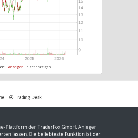
ten:
anzeigen
nicht anzeigen
ie
Trading-Desk
yse-Plattform der TraderFox GmbH. Anleger
ten lassen. Die beliebteste Funktion ist der