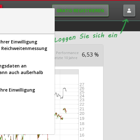
GRATIS REGISTRIEREN
istorie
Macro-View
hrer Einwilligung
s, Reichweitenmessung
s 1.000
Ø Performance
4.775,40
6,53 %
n seit 1986
letzte 10 Jahre
ungsdaten an
kann auch außerhalb
Ihre Einwilligung