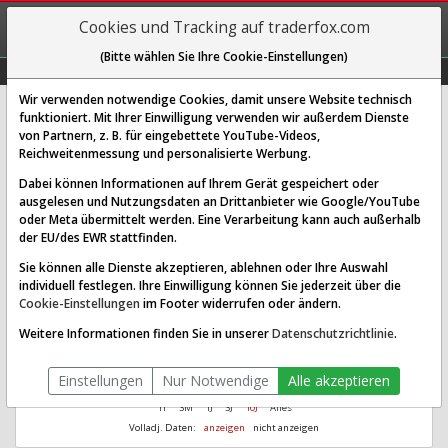
REGIS-
Cookies und Tracking auf traderfox.com
TRIEREN
(Bitte wählen Sie Ihre Cookie-Einstellungen)
Graphs
Explorer
Sector
Scan
Visual
Historie
Macro
Wir verwenden notwendige Cookies, damit unsere Website technisch
funktioniert. Mit Ihrer Einwilligung verwenden wir außerdem Dienste
Terns Pharmaceuticals Inc.
von Partnern, z. B. für eingebettete YouTube-Videos,
Reichweitenmessung und personalisierte Werbung.
[TERN | WKN A2QNWR | ISIN US8808811074]
Dabei können Informationen auf Ihrem Gerät gespeichert oder
Aus 1.000
Ø Performance
ausgelesen und Nutzungsdaten an Drittanbieter wie Google/YouTube
2.879,28
22,36 %
wurden seit 2021
letzte 5 Jahre
oder Meta übermittelt werden. Eine Verarbeitung kann auch außerhalb
der EU/des EWR stattfinden.
Sie können alle Dienste akzeptieren, ablehnen oder Ihre Auswahl
individuell festlegen. Ihre Einwilligung können Sie jederzeit über die
Cookie-Einstellungen
im Footer widerrufen oder ändern.
Weitere Informationen finden Sie in unserer
Datenschutzrichtlinie
.
Einstellungen
Nur Notwendige
Alle akzeptieren
1T
3M
1J
3J
10J
Alles
Volladj. Daten:
anzeigen
nicht anzeigen