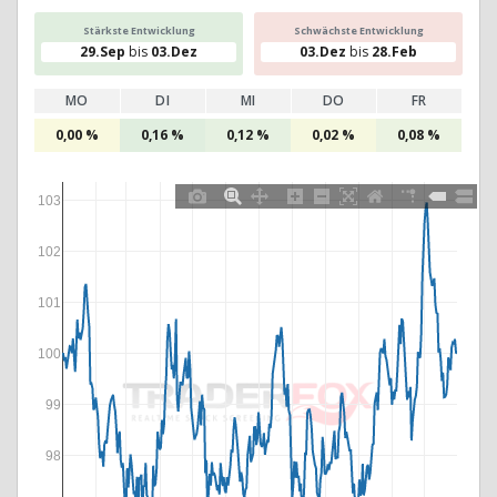
Stärkste Entwicklung
Schwächste Entwicklung
29.Sep
bis
03.Dez
03.Dez
bis
28.Feb
MO
DI
MI
DO
FR
0,00 %
0,16 %
0,12 %
0,02 %
0,08 %
103
102
101
100
99
98