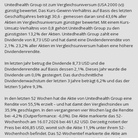
Unitedhealth Group ist zum Vergleichsuniversum (USA 2000 (v))
günstig bewertet. Das Kurs-Gewinn-Verhältnis auf Basis des letzten
Geschäftsjahres beträgt 30,6 - gemessen daran sind 43,6% aller
Aktien im Vergleichsuniversum günstiger bewertet. Mit einem Kurs-
Umsatz-Verhältnis von 0,8 gehört Unitedhealth Group zu den
günstigsten 13,2% der Aktien. Unitedhealth Group zahlt eine
Dividende von 8,73 USD und hat damit eine Dividendenrendite von
2,1%. 23,2% aller Aktien im Vergleichsuniversum haben eine höhere
Dividendenrendite.
Im letzten Jahr betrug die Dividende 8,73 USD und die
Dividendenrendite auf Basis dessen 2,1%. Dieses Jahr wurde die
Dividende um 0,0% gesteigert. Das durchschnittliche
Dividendenwachstum der letzten 3 Jahre beträgt 6,2% und das der
letzten 5 Jahre 9,3%.
In den letzten 52 Wochen hat die Aktie von Unitedhealth Group eine
Rendite von 55,5% erzielt – und hat damit den Vergleichsindex um
35,9% geschlagen. In den vergangenen vier Wochen lag die Rendite
bei -4,2% (Outperformance: -6,0%). Die Aktie markierte das 52-
Wochenhoch am 16.07.2026 bei 461,62 USD. Derzeitig notiert der
Preis bei 406,85 USD, womit sich die Aktie 11,9% unter ihrem 52-
Wochenhoch befindet. Das 52-Wochentief markierte die Aktie am