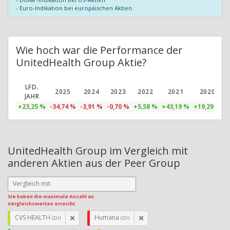
- Euro-Indikation bei europäischen Aktien.
Wie hoch war die Performance der
UnitedHealth Group Aktie?
LFD.
2025
2024
2023
2022
2021
2020
JAHR
+23,25 %
-34,74 %
-3,91 %
-0,70 %
+5,58 %
+43,19 %
+19,29 %
+
UnitedHealth Group im Vergleich mit
anderen Aktien aus der Peer Group
Sie haben die maximale Anzahl an
Vergleichswerten erreicht.
CVS HEALTH
Humana
(DI)
(DI)