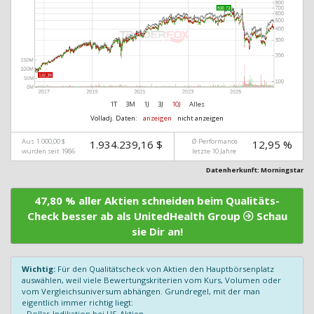
1T
3M
1J
3J
10J
Alles
Volladj. Daten:
anzeigen
nicht anzeigen
Aus 1.000,00 $
Ø Performance
1.934.239,16 $
12,95 %
wurden seit 1986
letzte 10 Jahre
Datenherkunft: Morningstar
47,80 % aller Aktien schneiden beim Qualitäts-
Check besser ab als UnitedHealth Group
Schau
sie Dir an!
Wichtig:
Für den Qualitätscheck von Aktien den Hauptbörsenplatz
auswählen, weil viele Bewertungskriterien vom Kurs, Volumen oder
vom Vergleichsuniversum abhängen. Grundregel, mit der man
eigentlich immer richtig liegt:
- Dollar-Indikation bei US-Aktien