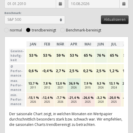
Benchmark:
normal
trendbereinigt
Benchmark-bereinigt
JAN
FEB
MÄR
APR
MAI
JUN
JUL
AUG
Gewinn­
53 %
53 %
59 %
53 %
65 %
76 %
65 %
56 %
häufig­
keit
Ø
0,6 %
-0,4 %
2,7 %
2,5 %
0,2 %
2,5 %
1,2 %
1,6 %
Perfor­
mance
max.
13,7 %
7,8 %
12,0 %
36,9 %
7,9 %
9,3 %
13,1 %
24,2 %
Per­for­
2011
2012
2021
2026
2015
2026
2024
2025
mance
min.
-13,1 %
-12,4 %
-7,7 %
-21,4 %
-26,6 %
-3,2 %
-20,0 %
-6,0 %
Per­for­
2026
2025
2026
2025
2025
2020
2025
2019
mance
Der saisonale Chart zeigt, in welchen Monaten ein Wertpapier
durchschnittlich besonders stark bzw. schwach war. Wir empfehlen,
die saisonalen Charts trendbereinigt zu betrachten.