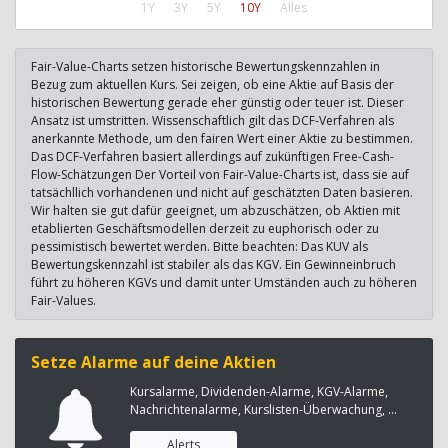
1Y
3Y
5Y
10Y
Alles
Fair-Value-Charts setzen historische Bewertungskennzahlen in
Bezug zum aktuellen Kurs. Sei zeigen, ob eine Aktie auf Basis der
historischen Bewertung gerade eher günstig oder teuer ist. Dieser
Ansatz ist umstritten. Wissenschaftlich gilt das DCF-Verfahren als
anerkannte Methode, um den fairen Wert einer Aktie zu bestimmen.
Das DCF-Verfahren basiert allerdings auf zukünftigen Free-Cash-
Flow-Schätzungen Der Vorteil von Fair-Value-Charts ist, dass sie auf
tatsächllich vorhandenen und nicht auf geschätzten Daten basieren.
Wir halten sie gut dafür geeignet, um abzuschätzen, ob Aktien mit
etablierten Geschäftsmodellen derzeit zu euphorisch oder zu
pessimistisch bewertet werden. Bitte beachten: Das KUV als
Bewertungskennzahl ist stabiler als das KGV. Ein Gewinneinbruch
führt zu höheren KGVs und damit unter Umständen auch zu höheren
Fair-Values.
Setze Alarme auf deine Aktien
Kursalarme, Dividenden-Alarme, KGV-Alarme,
Nachrichtenalarme, Kurslisten-Überwachung, ...
Alerts