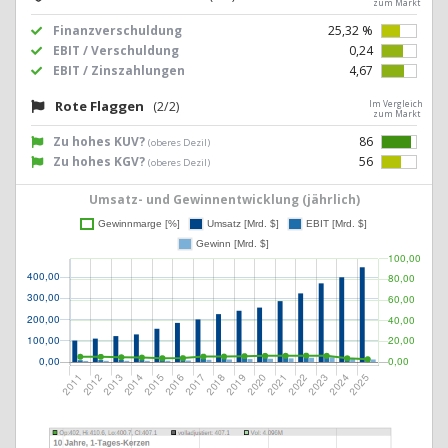
zum Markt
Finanzverschuldung
25,32 %
EBIT / Verschuldung
0,24
EBIT / Zinszahlungen
4,67
Rote Flaggen
(2/2)
Im Vergleich
zum Markt
Zu hohes KUV?
86
(oberes Dezil)
Zu hohes KGV?
56
(oberes Dezil)
Umsatz- und Gewinnentwicklung (jährlich)