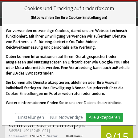
REGIS-
Cookies und Tracking auf traderfox.com
TRIEREN
(Bitte wählen Sie Ihre Cookie-Einstellungen)
Graphs
Explorer
Sector
Scan
Visual
Historie
Macro
Wir verwenden notwendige Cookies, damit unsere Website technisch
funktioniert. Mit Ihrer Einwilligung verwenden wir außerdem Dienste
von Partnern, z. B. für eingebettete YouTube-Videos,
UnitedHealth Group Aktie:
Reichweitenmessung und personalisierte Werbung.
Realtime-Kurs & Analyse (869561 |
Dabei können Informationen auf Ihrem Gerät gespeichert oder
UNH)
ausgelesen und Nutzungsdaten an Drittanbieter wie Google/YouTube
oder Meta übermittelt werden. Eine Verarbeitung kann auch außerhalb
der EU/des EWR stattfinden.
SCORING SYSTEMS:
Sie können alle Dienste akzeptieren, ablehnen oder Ihre Auswahl
individuell festlegen. Ihre Einwilligung können Sie jederzeit über die
Qualitäts-Check
Dividenden-Check
Wachstums-Check
Cookie-Einstellungen
im Footer widerrufen oder ändern.
Robustheits-Check
Weitere Informationen finden Sie in unserer
Datenschutzrichtlinie
.
Qualitäts-Check:
Ist die Aktie zum Investieren
Infos zum Score
geeignet?
Einstellungen
Nur Notwendige
Alle akzeptieren
QUALITÄTS-
UnitedHealth Group
CHECK
[UNH
869561 US91324P1021]
9/15
Börsenwert:
369,687 Mrd. $
Sektor:
Healthcare /