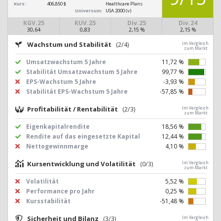
Kurs:
406,850 $
Healthcare Plans
Universum:
USA 2000 (v)
KGV.25
KUV.25
Div.25
Div.24
30,64
0,83
2,15 %
2,15 %
Wachstum und Stabilität
(2/4)
Im Vergleich
zum Markt
Umsatzwachstum 5 Jahre
11,72 %
Stabilität Umsatzwachstum 5 Jahre
99,77 %
EPS-Wachstum 5 Jahre
-3,93 %
Stabilität EPS-Wachstum 5 Jahre
-57,85 %
Profitabilität / Rentabilität
(2/3)
Im Vergleich
zum Markt
Eigenkapitalrendite
18,56 %
Rendite auf das eingesetzte Kapital
12,44 %
Nettogewinnmarge
4,10 %
Kursentwicklung und Volatilität
(0/3)
Im Vergleich
zum Markt
Volatilität
5,52 %
Performance pro Jahr
0,25 %
Kursstabilität
-51,48 %
Sicherheit und Bilanz
(3/3)
Im Vergleich