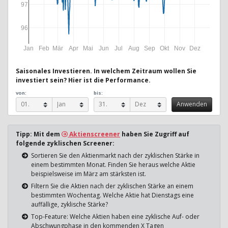
97
96
Jan
Feb
Mär
Apr
Mai
Jun
Jul
Aug
Sep
Okt
Nov
Dez
Saisonales Investieren. In welchem Zeitraum wollen Sie
investiert sein? Hier ist die Performance.
von:
bis:
Tipp: Mit dem
Aktienscreener
haben Sie Zugriff auf
folgende zyklischen Screener:
Sortieren Sie den Aktienmarkt nach der zyklischen Stärke in
einem bestimmten Monat. Finden Sie heraus welche Aktie
beispielsweise im März am stärksten ist.
Filtern Sie die Aktien nach der zyklischen Stärke an einem
bestimmten Wochentag. Welche Aktie hat Dienstags eine
auffällige, zyklische Stärke?
Top-Feature: Welche Aktien haben eine zyklische Auf- oder
Abschwungphase in den kommenden X Tagen