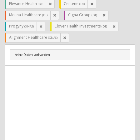
Elevance Health
Centene
(DI)
(DI)
Molina Healthcare
Cigna Group
(DI)
(DI)
Progyny
Clover Health Investments
(XNAS)
(DI)
Alignment Healthcare
(XNAS)
Keine Daten vorhanden