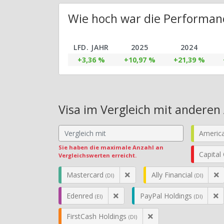
Wie hoch war die Performanc
LFD. JAHR
2025
2024
+3,36 %
+10,97 %
+21,39 %
Visa im Vergleich mit anderen
Americ
Sie haben die maximale Anzahl an
Capital
Vergleichswerten erreicht.
Mastercard
Ally Financial
(DI)
(DI)
Edenred
PayPal Holdings
(EI)
(DI)
FirstCash Holdings
(DI)