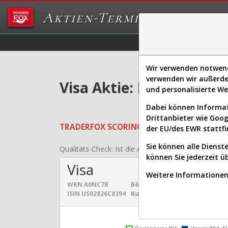
Aktien-Terminal
Daten/Graphs
Ex
Wir verwenden notwendi
verwenden wir außerde
Visa Aktie: Realtime-Ku
und personalisierte W
Dabei können Informat
Drittanbieter wie Goo
TRADERFOX
SCORING SYSTEMS:
Qualität
der EU/des EWR stattfi
Sie können alle Dienste
Qualitäts-Check:
Ist die Aktie zum Investieren geei
können Sie jederzeit ü
Visa
Weitere Informationen 
WKN
A0NC7B
Börsenwert:
671,143 Mrd. $
S
ISIN
US92826C8394
Kurs:
362,509 $
U
Umsatz- und Gewinnen