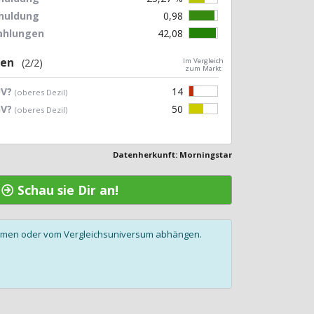
chuldung
0,98
zahlungen
42,08
gen
(2/2)
Im Vergleich
zum Markt
UV?
14
(oberes Dezil)
GV?
50
(oberes Dezil)
Datenherkunft: Morningstar
a
Schau sie Dir an!
olumen oder vom Vergleichsuniversum abhängen.