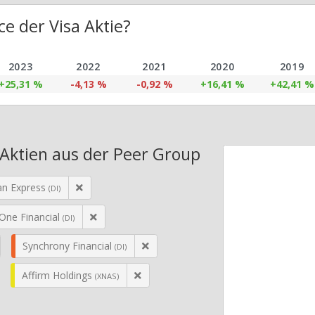
e der Visa Aktie?
2023
2022
2021
2020
2019
+25,31 %
-4,13 %
-0,92 %
+16,41 %
+42,41 %
 Aktien aus der Peer Group
an Express
(DI)
 One Financial
(DI)
Synchrony Financial
(DI)
Affirm Holdings
(XNAS)