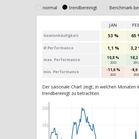
normal
trendbereinigt
Benchmark-ber
JAN
FE
53 %
65 
Gewinn­häufig­keit
1,1 %
3,2
Ø Perfor­mance
10,8 %
18,2
max. Per­for­mance
2023
201
-11,6 %
-8,6
min. Per­for­mance
2021
202
Der saisonale Chart zeigt, in welchen Monaten e
trendbereinigt zu betrachten.
102
101