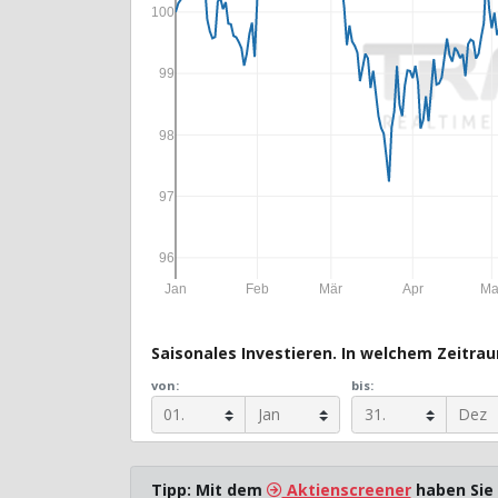
100
99
98
97
96
Jan
Feb
Mär
Apr
Ma
Saisonales Investieren. In welchem Zeitraum
von:
bis:
Tipp: Mit dem
Aktienscreener
haben Sie 