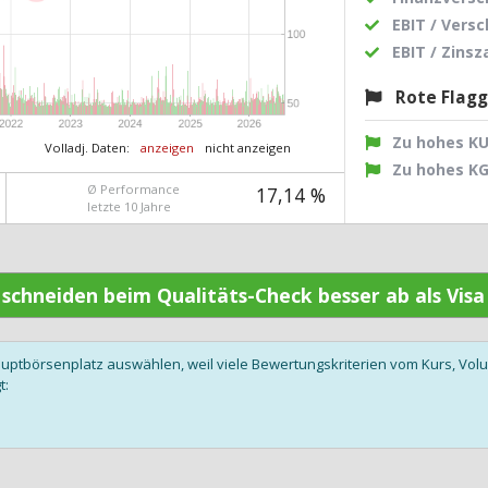
EBIT / Vers
EBIT / Zins
Rote Flag
Zu hohes K
Volladj. Daten:
anzeigen
nicht anzeigen
Zu hohes K
Ø Performance
17,14 %
letzte 10 Jahre
n schneiden beim Qualitäts-Check besser ab als Vis
auptbörsenplatz auswählen, weil viele Bewertungskriterien vom Kurs, V
t: