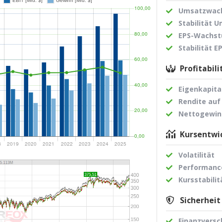
Umsatzwach
Stabilität 
EPS-Wachst
Stabilität 
Profitabili
Eigenkapita
Rendite auf
Nettogewi
Kursentwic
Volatilität
Performance
Kursstabilit
Sicherheit
Finanzvers