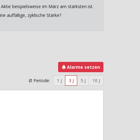
Aktie beispielsweise im März am stärksten ist.
e auffällige, zyklische Stärke?
Alarme setzen
Ø Periode:
1 J
3 J
5 J
10 J