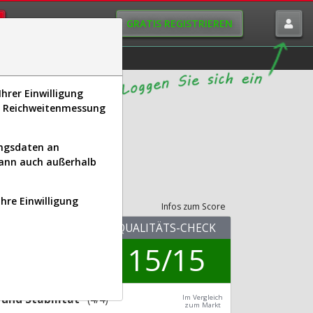
GRATIS REGISTRIEREN
istorie
Macro-View
hrer Einwilligung
s, Reichweitenmessung
ungsdaten an
kann auch außerhalb
its-Check
Ihre Einwilligung
Infos zum Score
KUV.25
QUALITÄTS-CHECK
16,78
15/15
Div.24
0,57 %
und Stabilität
(4/4)
Im Vergleich
zum Markt