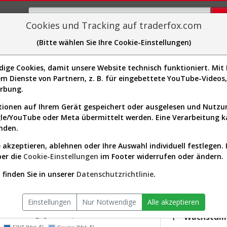
Cookies und Tracking auf traderfox.com
(Bitte wählen Sie Ihre Cookie-Einstellungen)
plorer
Sector-Spider
Easy-Scan
Visualizations
H
ge Cookies, damit unsere Website technisch funktioniert. Mit I
m Dienste von Partnern, z. B. für eingebettete YouTube-Video
rs & Analyse (A0NC7B | V)
erbung.
ionen auf Ihrem Gerät gespeichert oder ausgelesen und Nutz
gle/YouTube oder Meta übermittelt werden. Eine Verarbeitung 
s-Check
Dividenden-Check
Wachstums-Check
Robusthe
nden.
 akzeptieren, ablehnen oder Ihre Auswahl individuell festlegen. 
gnet?
ber die
Cookie-Einstellungen
im Footer widerrufen oder ändern.
KGV.25
35,47
finden Sie in unserer
Datenschutzrichtlinie
.
ektor:
Financial Services / Credit Services
Div.25
niversum:
USA 2000 (v)
0,65 %
Einstellungen
Nur Notwendige
Alle akzeptieren
twicklung (jährlich)
Wachstum 