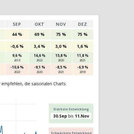
SEP
OKT
NOV
DEZ
44 %
69 %
75 %
75 %
%
-0,6 %
3,4 %
3,0 %
1,6 %
%
9,6 %
16,6 %
15,8 %
11,8 %
2013
2022
2020
2021
-10,6 %
-9,1 %
-8,5 %
-6,9 %
2022
2020
2021
2018
r empfehlen, die saisonalen Charts
Stärkste Entwicklung
30.Sep
bis
11.Nov
Schwächste Entwicklung