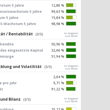
stum 5 Jahre
12,86 %
Umsatzwachstum 5 Jahre
99,63 %
um 5 Jahre
15,84 %
EPS-Wachstum 5 Jahre
98,98 %
tät / Rentabilität
(3/3)
Im Vergleich
zum Markt
lrendite
50,96 %
 das eingesetzte Kapital
32,66 %
nnmarge
51,94 %
klung und Volatilität
(3/3)
Im Vergleich
zum Markt
2,64 %
 pro Jahr
9,71 %
ät
91,22 %
 und Bilanz
(3/3)
Im Vergleich
zum Markt
chuldung
25,27 %