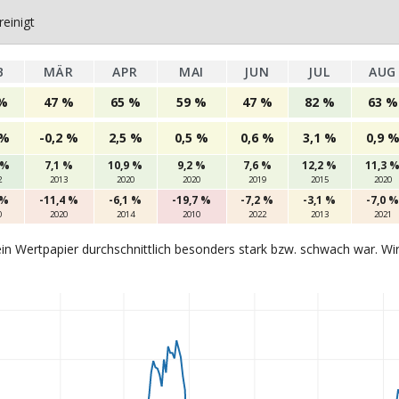
einigt
B
MÄR
APR
MAI
JUN
JUL
AUG
%
47 %
65 %
59 %
47 %
82 %
63 %
 %
-0,2 %
2,5 %
0,5 %
0,6 %
3,1 %
0,9 
 %
7,1 %
10,9 %
9,2 %
7,6 %
12,2 %
11,3 
2
2013
2020
2020
2019
2015
2020
 %
-11,4 %
-6,1 %
-19,7 %
-7,2 %
-3,1 %
-7,0 %
0
2020
2014
2010
2022
2013
2021
in Wertpapier durchschnittlich besonders stark bzw. schwach war. Wi