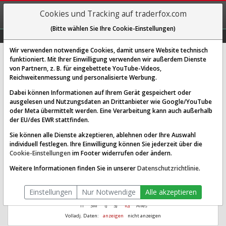
REGIS-
Cookies und Tracking auf traderfox.com
TRIEREN
(Bitte wählen Sie Ihre Cookie-Einstellungen)
Graphs
Explorer
Sector
Scan
Visual
Historie
Macro
Wir verwenden notwendige Cookies, damit unsere Website technisch
funktioniert. Mit Ihrer Einwilligung verwenden wir außerdem Dienste
W.K. Kellogg Co.
von Partnern, z. B. für eingebettete YouTube-Videos,
Reichweitenmessung und personalisierte Werbung.
[KLG | WKN A3ES80 | ISIN US92942W1071]
Dabei können Informationen auf Ihrem Gerät gespeichert oder
Aus 1.000
Ø Performance
ausgelesen und Nutzungsdaten an Drittanbieter wie Google/YouTube
2.385,37
56,01 %
wurden seit 2023
letzte 2 Jahre
oder Meta übermittelt werden. Eine Verarbeitung kann auch außerhalb
der EU/des EWR stattfinden.
Sie können alle Dienste akzeptieren, ablehnen oder Ihre Auswahl
individuell festlegen. Ihre Einwilligung können Sie jederzeit über die
Cookie-Einstellungen
im Footer widerrufen oder ändern.
Weitere Informationen finden Sie in unserer
Datenschutzrichtlinie
.
Einstellungen
Nur Notwendige
Alle akzeptieren
1T
3M
1J
3J
10J
Alles
Volladj. Daten:
anzeigen
nicht anzeigen