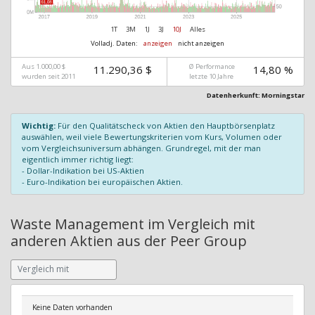
1T
3M
1J
3J
10J
Alles
Volladj. Daten:
anzeigen
nicht anzeigen
Aus 1.000,00 $
Ø Performance
11.290,36 $
14,80 %
wurden seit 2011
letzte 10 Jahre
Datenherkunft: Morningstar
Wichtig:
Für den Qualitätscheck von Aktien den Hauptbörsenplatz
auswählen, weil viele Bewertungskriterien vom Kurs, Volumen oder
vom Vergleichsuniversum abhängen. Grundregel, mit der man
eigentlich immer richtig liegt:
- Dollar-Indikation bei US-Aktien
- Euro-Indikation bei europäischen Aktien.
Waste Management im Vergleich mit
anderen Aktien aus der Peer Group
Keine Daten vorhanden