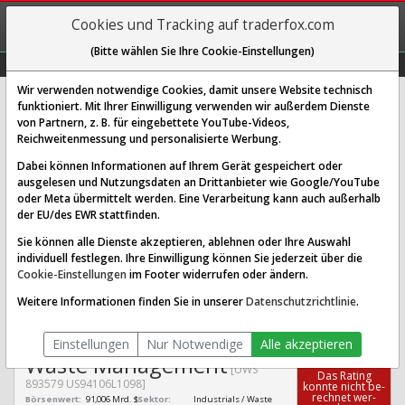
REGIS-
Cookies und Tracking auf traderfox.com
TRIEREN
(Bitte wählen Sie Ihre Cookie-Einstellungen)
Graphs
Explorer
Sector
Scan
Visual
Historie
Macro
Wir verwenden notwendige Cookies, damit unsere Website technisch
funktioniert. Mit Ihrer Einwilligung verwenden wir außerdem Dienste
von Partnern, z. B. für eingebettete YouTube-Videos,
Waste Management Aktie:
Reichweitenmessung und personalisierte Werbung.
Realtime-Kurs & Analyse (893579 |
Dabei können Informationen auf Ihrem Gerät gespeichert oder
UWS)
ausgelesen und Nutzungsdaten an Drittanbieter wie Google/YouTube
oder Meta übermittelt werden. Eine Verarbeitung kann auch außerhalb
der EU/des EWR stattfinden.
SCORING SYSTEMS:
Sie können alle Dienste akzeptieren, ablehnen oder Ihre Auswahl
individuell festlegen. Ihre Einwilligung können Sie jederzeit über die
Qualitäts-Check
Dividenden-Check
Wachstums-Check
Cookie-Einstellungen
im Footer widerrufen oder ändern.
Robustheits-Check
Weitere Informationen finden Sie in unserer
Datenschutzrichtlinie
.
Qualitäts-Check:
Ist die Aktie zum Investieren
Infos zum Score
geeignet?
Einstellungen
Nur Notwendige
Alle akzeptieren
Waste Management
[UWS
Das Ra­ting
893579 US94106L1098]
konn­te nicht be­
rech­net wer­
Börsenwert:
91,006 Mrd. $
Sektor:
Industrials / Waste