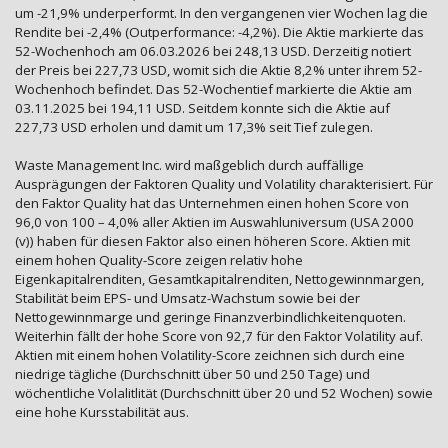
um -21,9% underperformt. In den vergangenen vier Wochen lag die
Rendite bei -2,4% (Outperformance: -4,2%). Die Aktie markierte das
52-Wochenhoch am 06.03.2026 bei 248,13 USD. Derzeitig notiert
der Preis bei 227,73 USD, womit sich die Aktie 8,2% unter ihrem 52-
Wochenhoch befindet. Das 52-Wochentief markierte die Aktie am
03.11.2025 bei 194,11 USD. Seitdem konnte sich die Aktie auf
227,73 USD erholen und damit um 17,3% seit Tief zulegen.
Waste Management Inc. wird maßgeblich durch auffällige
Ausprägungen der Faktoren Quality und Volatility charakterisiert. Für
den Faktor Quality hat das Unternehmen einen hohen Score von
96,0 von 100 – 4,0% aller Aktien im Auswahluniversum (USA 2000
(v)) haben für diesen Faktor also einen höheren Score. Aktien mit
einem hohen Quality-Score zeigen relativ hohe
Eigenkapitalrenditen, Gesamtkapitalrenditen, Nettogewinnmargen,
Stabilität beim EPS- und Umsatz-Wachstum sowie bei der
Nettogewinnmarge und geringe Finanzverbindlichkeitenquoten.
Weiterhin fällt der hohe Score von 92,7 für den Faktor Volatility auf.
Aktien mit einem hohen Volatility-Score zeichnen sich durch eine
niedrige tägliche (Durchschnitt über 50 und 250 Tage) und
wöchentliche Volalitlität (Durchschnitt über 20 und 52 Wochen) sowie
eine hohe Kursstabilität aus.