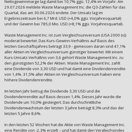
Nettogewinnmarge lag damit bei 10,7% ggü. 12,4% im Vorjahr. Am
29.07.2026 meldete Waste Management Inc. die Q3-Zahlen für das
Quartal, das am 30.06.2026 endete. Der Umsatz lag im
Ergebniszeitraum bei 6,7 Mrd. USD (+4,0% ggü. Vorjahresquartal)
und der Gewinn bei 785,0 Mio. USD (+8,1% ggü. Vorjahresquartal).
Waste Management Inc. ist zum Vergleichsuniversum (USA 2000 (v))
moderat bewertet. Das Kurs-Gewinn-Verhältnis auf Basis des
letzten Geschäftsjahres beträgt 33,9 - gemessen daran sind 47,1%
aller Aktien im Vergleichsuniversum günstiger bewertet. Mit einem
Kurs-Umsatz-Verhältnis von 3,6 gehört Waste Management Inc. zu
den günstigsten 52,2% der Aktien. Waste Management Inc. zahlt
eine Dividende von 3,30 USD und hat damit eine Dividendenrendite
von 1,4%. 31,5% aller Aktien im Vergleichsuniversum haben eine
höhere Dividendenrendite.
Im letzten Jahr betrug die Dividende 3,30 USD und die
Dividendenrendite auf Basis dessen 1,4%. Dieses Jahr wurde die
Dividende um 10,0% gesteigert. Das durchschnittliche
Dividendenwachstum der letzten 3 Jahre beträgt 8,3% und das der
letzten 5 Jahre 8,6%.
In den letzten 52 Wochen hat die Aktie von Waste Management Inc.
eine Rendite von -2,3% erzielt – und hat damit den Vergleichsindex