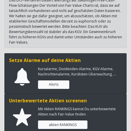
Das DCF-Verfahren basiert allerdings auf zukünftigen Free-Cash-
Flow-Schätzungen Der Vorteil von Fair-Value-Charts ist, dass sie auf
tatsächllich vorhandenen und nicht auf geschätzten Daten basieren.
Wir halten sie gut dafür geeignet, um abzuschätzen, ob Aktien mit
etablierten Geschäftsmodellen derzeit zu euphorisch oder zu
pessimistisch bewertet werden. Bitte beachten: Das KUV als
Bewertungskennzahl ist stabiler als das KGV. Ein Gewinneinbruch
führt zu höheren KGVs und damit unter Umständen auch zu höheren
Fair-Values.
Setze Alarme auf deine Aktien
Kursalarme, Dividenden-Alarme, KGV-Alarme,
Nachrichtenalarme, Kurslisten-Überwachung, ...
Alerts
Unterbewertete Aktien screenen
Mit Aktien RANKINGS kannst Du unterbewertete
Aktien nach Fair-Value finden.
aktien RANKINGS