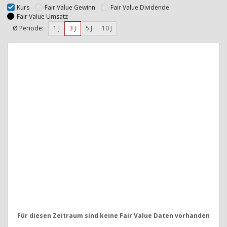
Kurs
Fair Value Gewinn
Fair Value Dividende
Fair Value Umsatz
Ø Periode:
1 J
3 J
5 J
10 J
Für diesen Zeitraum sind keine Fair Value Daten vorhanden