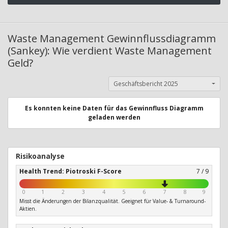
Waste Management Gewinnflussdiagramm
(Sankey): Wie verdient Waste Management
Geld?
Geschäftsbericht 2025
Es konnten keine Daten für das Gewinnfluss Diagramm
geladen werden
Risikoanalyse
Health Trend: Piotroski F-Score
7 / 9
0
1
2
3
4
5
6
7
8
9
Misst die Änderungen der Bilanzqualität. Geeignet für Value- & Turnaround-
Aktien.