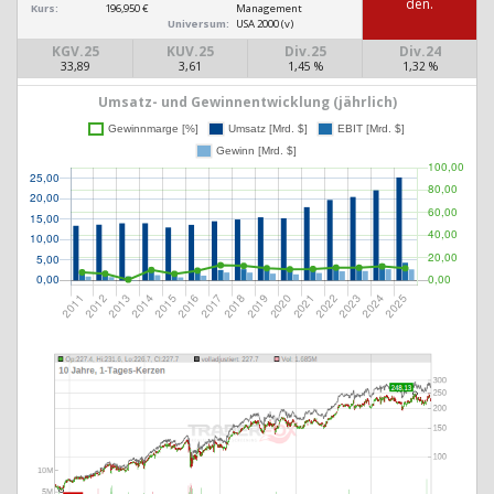
den.
Kurs:
196,950 €
Management
Universum:
USA 2000 (v)
KGV.25
KUV.25
Div.25
Div.24
33,89
3,61
1,45 %
1,32 %
Umsatz- und Gewinnentwicklung (jährlich)