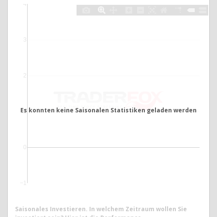
4
3
2
Es konnten keine Saisonalen Statistiken geladen werden
1
0
−1
Saisonales Investieren. In welchem Zeitraum wollen Sie