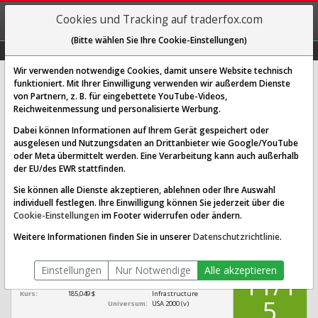
REGIS-
Cookies und Tracking auf traderfox.com
TRIEREN
(Bitte wählen Sie Ihre Cookie-Einstellungen)
Graphs
Explorer
Sector
Scan
Visual
Historie
Macro
Wir verwenden notwendige Cookies, damit unsere Website technisch
funktioniert. Mit Ihrer Einwilligung verwenden wir außerdem Dienste
von Partnern, z. B. für eingebettete YouTube-Videos,
Wex Aktie: Realtime-Kurs &
Reichweitenmessung und personalisierte Werbung.
Analyse (A1J7A6 | WEX)
Dabei können Informationen auf Ihrem Gerät gespeichert oder
ausgelesen und Nutzungsdaten an Drittanbieter wie Google/YouTube
oder Meta übermittelt werden. Eine Verarbeitung kann auch außerhalb
SCORING SYSTEMS:
der EU/des EWR stattfinden.
Qualitäts-Check
Dividenden-Check
Wachstums-Check
Sie können alle Dienste akzeptieren, ablehnen oder Ihre Auswahl
individuell festlegen. Ihre Einwilligung können Sie jederzeit über die
Robustheits-Check
Cookie-Einstellungen
im Footer widerrufen oder ändern.
Qualitäts-Check:
Ist die Aktie zum Investieren
Infos zum Score
Weitere Informationen finden Sie in unserer
Datenschutzrichtlinie
.
geeignet?
QUALITÄTS-
Wex
CHECK
Einstellungen
Nur Notwendige
Alle akzeptieren
[WEX A1J7A6 US96208T1043]
11/1
Börsenwert:
6,313 Mrd. $
Sektor:
Technology / Software -
Kurs:
185,049 $
Infrastructure
5
Universum:
USA 2000 (v)