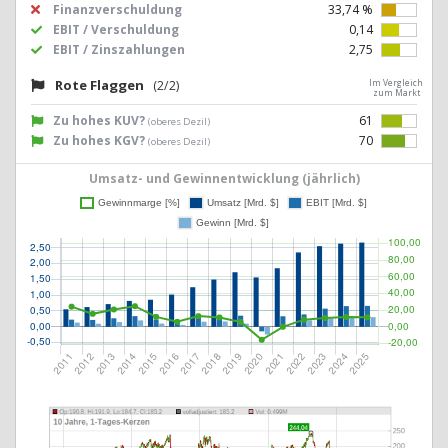
Finanzverschuldung
33,74 %
EBIT / Verschuldung
0,14
EBIT / Zinszahlungen
2,75
Rote Flaggen
(2/2)
Im Vergleich
zum Markt
Zu hohes KUV?
61
(oberes Dezil)
Zu hohes KGV?
70
(oberes Dezil)
Umsatz- und Gewinnentwicklung (jährlich)