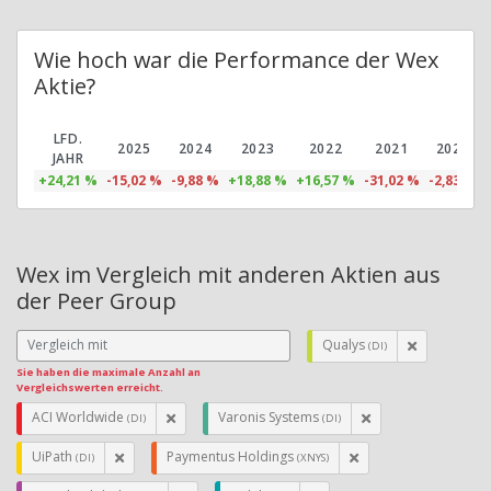
Wie hoch war die Performance der Wex
Aktie?
LFD.
2025
2024
2023
2022
2021
2020
JAHR
+24,21 %
-15,02 %
-9,88 %
+18,88 %
+16,57 %
-31,02 %
-2,83 %
Wex im Vergleich mit anderen Aktien aus
der Peer Group
Qualys
(DI)
Sie haben die maximale Anzahl an
Vergleichswerten erreicht.
ACI Worldwide
Varonis Systems
(DI)
(DI)
UiPath
Paymentus Holdings
(DI)
(XNYS)