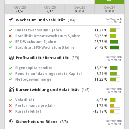
KGV.25
KUV.25
Div.25
Div.24
21,59
2,37
0,00 %
0,00 %
Wachstum und Stabilität
(3/4)
Im Vergleich
zum Markt
Umsatzwachstum 5 Jahre
11,27 %
Stabilität Umsatzwachstum 5 Jahre
89,88 %
EPS-Wachstum 5 Jahre
28,78 %
Stabilität EPS-Wachstum 5 Jahre
94,73 %
Profitabilität / Rentabilität
(3/3)
Im Vergleich
zum Markt
Eigenkapitalrendite
18,80 %
Rendite auf das eingesetzte Kapital
8,21 %
Nettogewinnmarge
11,22 %
Kursentwicklung und Volatilität
(1/3)
Im Vergleich
zum Markt
Volatilität
4,93 %
Performance pro Jahr
-1,72 %
Kursstabilität
-13,19 %
Sicherheit und Bilanz
(2/3)
Im Vergleich
zum Markt