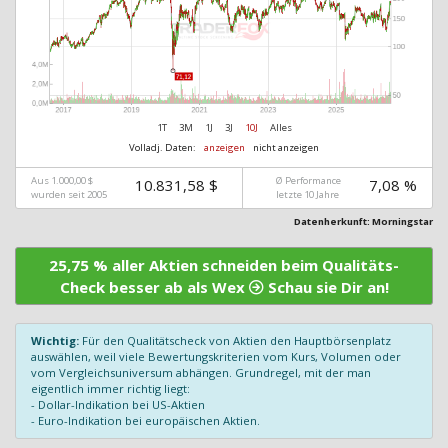
1T
3M
1J
3J
10J
Alles
Volladj. Daten:
anzeigen
nicht anzeigen
Aus 1.000,00 $
Ø Performance
10.831,58 $
7,08 %
wurden seit 2005
letzte 10 Jahre
Datenherkunft: Morningstar
25,75 % aller Aktien schneiden beim Qualitäts-
Check besser ab als Wex
Schau sie Dir an!
Wichtig:
Für den Qualitätscheck von Aktien den Hauptbörsenplatz
auswählen, weil viele Bewertungskriterien vom Kurs, Volumen oder
vom Vergleichsuniversum abhängen. Grundregel, mit der man
eigentlich immer richtig liegt:
- Dollar-Indikation bei US-Aktien
- Euro-Indikation bei europäischen Aktien.