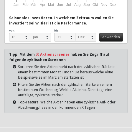
Jan
Feb
Mär
Apr
Mai
Jun
Jul
Aug
Sep
Okt
Nov
Dez
Saisonales Investieren. In welchem Zeitraum wollen Sie
investiert sein? Hier ist die Performance.
von:
bis:
Tipp: Mit dem
Aktienscreener
haben Sie Zugriff auf
folgende zyklischen Screener:
Sortieren Sie den Aktienmarkt nach der zyklischen Stärke in
einem bestimmten Monat. Finden Sie heraus welche Aktie
beispielsweise im März am stärksten ist.
Filtern Sie die Aktien nach der zyklischen Stärke an einem
bestimmten Wochentag. Welche Aktie hat Dienstags eine
auffällige, zyklische Stärke?
Top-Feature: Welche Aktien haben eine zyklische Auf- oder
Abschwungphase in den kommenden X Tagen