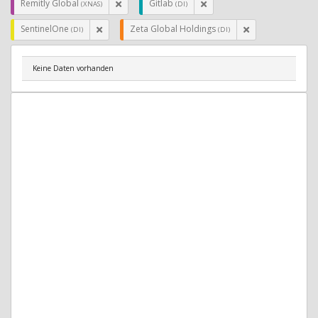
Remitly Global
Gitlab
(XNAS)
(DI)
SentinelOne
Zeta Global Holdings
(DI)
(DI)
Keine Daten vorhanden