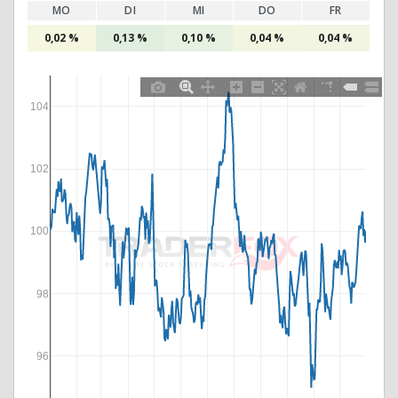
MO
DI
MI
DO
FR
0,02 %
0,13 %
0,10 %
0,04 %
0,04 %
104
102
100
98
96