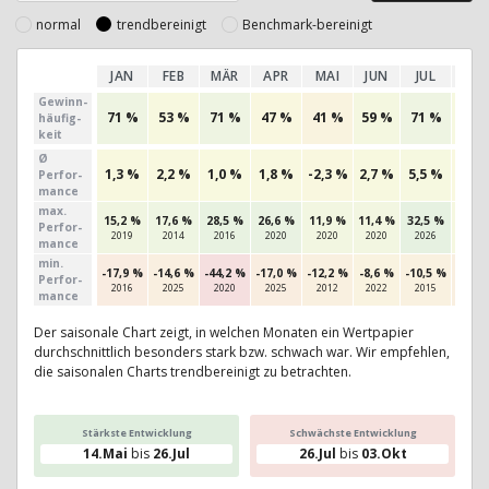
normal
trendbereinigt
Benchmark-bereinigt
JAN
FEB
MÄR
APR
MAI
JUN
JUL
AU
Gewinn­
71 %
53 %
71 %
47 %
41 %
59 %
71 %
56 
häufig­
keit
Ø
1,3 %
2,2 %
1,0 %
1,8 %
-2,3 %
2,7 %
5,5 %
-1,9
Perfor­
mance
max.
15,2 %
17,6 %
28,5 %
26,6 %
11,9 %
11,4 %
32,5 %
6,0 
Per­for­
2019
2014
2016
2020
2020
2020
2026
2016
mance
min.
-17,9 %
-14,6 %
-44,2 %
-17,0 %
-12,2 %
-8,6 %
-10,5 %
-14,3
Per­for­
2016
2025
2020
2025
2012
2022
2015
2011
mance
Der saisonale Chart zeigt, in welchen Monaten ein Wertpapier
durchschnittlich besonders stark bzw. schwach war. Wir empfehlen,
die saisonalen Charts trendbereinigt zu betrachten.
Stärkste Entwicklung
Schwächste Entwicklung
14.Mai
bis
26.Jul
26.Jul
bis
03.Okt