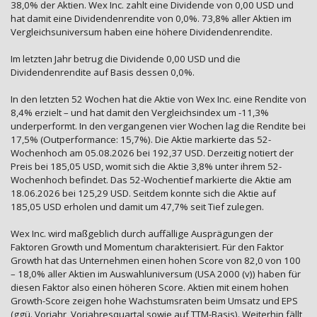
38,0% der Aktien. Wex Inc. zahlt eine Dividende von 0,00 USD und
hat damit eine Dividendenrendite von 0,0%. 73,8% aller Aktien im
Vergleichsuniversum haben eine höhere Dividendenrendite.
Im letzten Jahr betrug die Dividende 0,00 USD und die
Dividendenrendite auf Basis dessen 0,0%.
In den letzten 52 Wochen hat die Aktie von Wex Inc. eine Rendite von
8,4% erzielt – und hat damit den Vergleichsindex um -11,3%
underperformt. In den vergangenen vier Wochen lag die Rendite bei
17,5% (Outperformance: 15,7%). Die Aktie markierte das 52-
Wochenhoch am 05.08.2026 bei 192,37 USD. Derzeitig notiert der
Preis bei 185,05 USD, womit sich die Aktie 3,8% unter ihrem 52-
Wochenhoch befindet. Das 52-Wochentief markierte die Aktie am
18.06.2026 bei 125,29 USD. Seitdem konnte sich die Aktie auf
185,05 USD erholen und damit um 47,7% seit Tief zulegen.
Wex Inc. wird maßgeblich durch auffällige Ausprägungen der
Faktoren Growth und Momentum charakterisiert. Für den Faktor
Growth hat das Unternehmen einen hohen Score von 82,0 von 100
– 18,0% aller Aktien im Auswahluniversum (USA 2000 (v)) haben für
diesen Faktor also einen höheren Score. Aktien mit einem hohen
Growth-Score zeigen hohe Wachstumsraten beim Umsatz und EPS
(ggü. Vorjahr, Vorjahresquartal sowie auf TTM-Basis). Weiterhin fällt