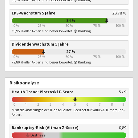
35,20 % aller Aktien sind besser bewertet.
Ranking
EPS-Wachstum 5 Jahre
28,78 %
84 %
0 %
25 %
50 %
75 %
100 %
15,95 % aller Aktien sind besser bewertet.
Ranking
Dividendenwachstum 5 Jahre
27 %
0 %
25 %
50 %
75 %
100 %
72,80 % aller Aktien sind besser bewertet.
Ranking
Risikoanalyse
Health Trend: Piotroski F-Score
5 / 9
0
1
2
3
4
5
6
7
8
9
Misst die Änderungen der Bilanzqualität. Geeignet für Value- & Turnaround-
Aktien.
Bankruptcy-Risk (Altman Z-Score)
0,89
Distress