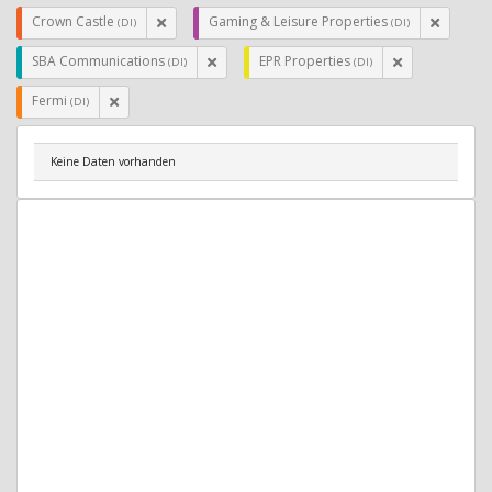
Crown Castle
Gaming & Leisure Properties
(DI)
(DI)
SBA Communications
EPR Properties
(DI)
(DI)
Fermi
(DI)
Keine Daten vorhanden