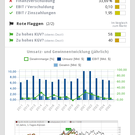
Finanzverschuldung
33,69 %
EBIT / Verschuldung
0,10
EBIT / Zinszahlungen
1,95
Rote Flaggen
(2/2)
Im Vergleich
zum Markt
Zu hohes KUV?
58
(oberes Dezil)
Zu hohes KGV?
40
(oberes Dezil)
Umsatz- und Gewinnentwicklung (jährlich)