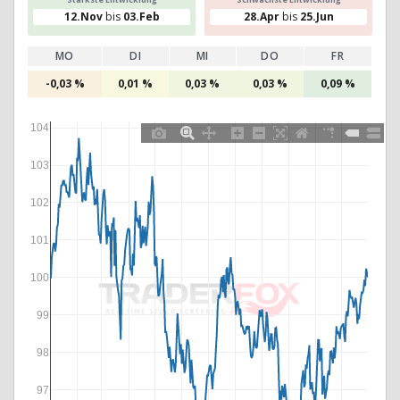
12.Nov
bis
03.Feb
28.Apr
bis
25.Jun
MO
DI
MI
DO
FR
-0,03 %
0,01 %
0,03 %
0,03 %
0,09 %
104
103
102
101
100
99
98
97