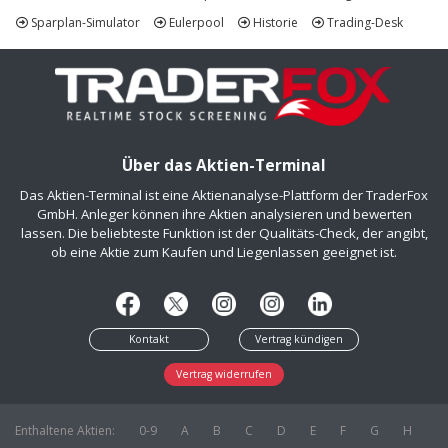
Sparplan-Simulator
Eulerpool
Historie
Trading-Desk
Über das Aktien-Terminal
Das Aktien-Terminal ist eine Aktienanalyse-Plattform der TraderFox
GmbH. Anleger können ihre Aktien analysieren und bewerten
lassen. Die beliebteste Funktion ist der Qualitäts-Check, der angibt,
ob eine Aktie zum Kaufen und Liegenlassen geeignet ist.
Kontakt
Vertrag kündigen
Vertrag widerrufen
Enthaltene Aktien:
0-9
A
B
C
D
E
F
G
H