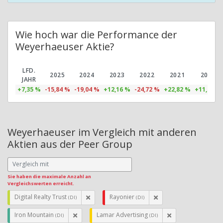
Wie hoch war die Performance der
Weyerhaeuser Aktie?
LFD.
2025
2024
2023
2022
2021
2020
JAHR
+7,35 %
-15,84 %
-19,04 %
+12,16 %
-24,72 %
+22,82 %
+11,03 %
Weyerhaeuser im Vergleich mit anderen
Aktien aus der Peer Group
Sie haben die maximale Anzahl an
Vergleichswerten erreicht.
Digital Realty Trust
Rayonier
(DI)
(DI)
Iron Mountain
Lamar Advertising
(DI)
(DI)