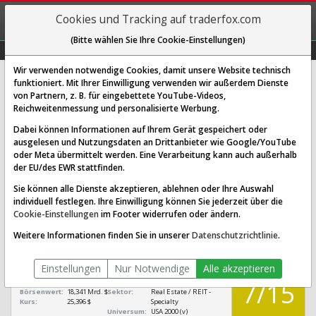
REGIS-
Cookies und Tracking auf traderfox.com
TRIEREN
(Bitte wählen Sie Ihre Cookie-Einstellungen)
Graphs
Explorer
Sector
Scan
Visual
Historie
Macro
Wir verwenden notwendige Cookies, damit unsere Website technisch
funktioniert. Mit Ihrer Einwilligung verwenden wir außerdem Dienste
von Partnern, z. B. für eingebettete YouTube-Videos,
Weyerhaeuser Aktie: Realtime-
Reichweitenmessung und personalisierte Werbung.
Kurs & Analyse (854357 | WY)
Dabei können Informationen auf Ihrem Gerät gespeichert oder
ausgelesen und Nutzungsdaten an Drittanbieter wie Google/YouTube
oder Meta übermittelt werden. Eine Verarbeitung kann auch außerhalb
SCORING SYSTEMS:
der EU/des EWR stattfinden.
Qualitäts-Check
Dividenden-Check
Wachstums-Check
Sie können alle Dienste akzeptieren, ablehnen oder Ihre Auswahl
individuell festlegen. Ihre Einwilligung können Sie jederzeit über die
Robustheits-Check
Cookie-Einstellungen
im Footer widerrufen oder ändern.
Qualitäts-Check:
Ist die Aktie zum Investieren
Infos zum Score
Weitere Informationen finden Sie in unserer
Datenschutzrichtlinie
.
geeignet?
QUALITÄTS-
Weyerhaeuser
CHECK
Einstellungen
Nur Notwendige
Alle akzeptieren
[WY 854357
US9621661043]
7/15
Börsenwert:
18,341 Mrd. $
Sektor:
Real Estate / REIT -
Kurs:
25,396 $
Specialty
Universum:
USA 2000 (v)