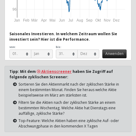
96
Jan
Feb
Mär
Apr
Mai
Jun
Jul
Aug
Sep
Okt
Nov
Dez
Saisonales Investieren. In welchem Zeitraum wollen Sie
investiert sein? Hier ist die Performance.
von:
bis:
Tipp: Mit dem
Aktienscreener
haben Sie Zugriff auf
folgende zyklischen Screener:
Sortieren Sie den Aktienmarkt nach der zyklischen Stärke in
einem bestimmten Monat. Finden Sie heraus welche Aktie
beispielsweise im März am stärksten ist.
Filtern Sie die Aktien nach der zyklischen Stärke an einem
bestimmten Wochentag. Welche Aktie hat Dienstags eine
auffällige, zyklische Stärke?
Top-Feature: Welche Aktien haben eine zyklische Auf- oder
Abschwungphase in den kommenden X Tagen