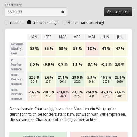
Benchmark:
normal
trendbereinigt
Benchmark-bereinigt
JAN
FEB
MÄR
APR
MAI
JUN
JUL
AU
Gewinn­
53 %
35 %
53 %
53 %
18 %
41 %
47 %
44 
häufig­
keit
Ø
3,0 %
-0,9 %
0,7 %
1,1 %
-3,1 %
-0,2 %
2,9 %
-0,3
Perfor­
mance
max.
22,5 %
8,6 %
21,1 %
29,0 %
5,3 %
16,9 %
23,8 %
9,0 
Per­for­
2011
2021
2016
2020
2014
2023
2020
2020
mance
min.
-14,6 %
-10,3 %
-34,8 %
-16,0 %
-14,9 %
-17,3 %
-8,6 %
-9,8 
Per­for­
2016
2020
2020
2024
2019
2010
2011
2011
mance
Der saisonale Chart zeigt, in welchen Monaten ein Wertpapier
durchschnittlich besonders stark bzw. schwach war. Wir empfehlen,
die saisonalen Charts trendbereinigt zu betrachten.
Stärkste Entwicklung
Schwächste Entwicklung