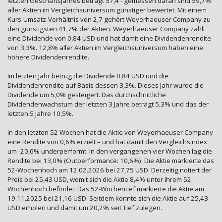
letzten Geschäftsjahres beträgt 57,4 - gemessen daran sind 59,7%
aller Aktien im Vergleichsuniversum günstiger bewertet. Mit einem
Kurs-Umsatz-Verhältnis von 2,7 gehört Weyerhaeuser Company zu
den günstigsten 41,7% der Aktien. Weyerhaeuser Company zahlt
eine Dividende von 0,84 USD und hat damit eine Dividendenrendite
von 3,3%. 12,8% aller Aktien im Vergleichsuniversum haben eine
höhere Dividendenrendite.
Im letzten Jahr betrug die Dividende 0,84 USD und die
Dividendenrendite auf Basis dessen 3,3%. Dieses Jahr wurde die
Dividende um 5,0% gesteigert. Das durchschnittliche
Dividendenwachstum der letzten 3 Jahre beträgt 5,3% und das der
letzten 5 Jahre 10,5%.
In den letzten 52 Wochen hat die Aktie von Weyerhaeuser Company
eine Rendite von 0,6% erzielt – und hat damit den Vergleichsindex
um -20,6% underperformt. In den vergangenen vier Wochen lag die
Rendite bei 13,0% (Outperformance: 10,6%). Die Aktie markierte das
52-Wochenhoch am 12.02.2026 bei 27,75 USD. Derzeitig notiert der
Preis bei 25,43 USD, womit sich die Aktie 8,4% unter ihrem 52-
Wochenhoch befindet. Das 52-Wochentief markierte die Aktie am
19.11.2025 bei 21,16 USD. Seitdem konnte sich die Aktie auf 25,43
USD erholen und damit um 20,2% seit Tief zulegen.