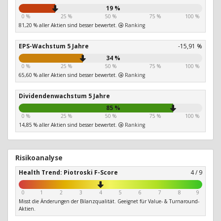
19 %
0 %
25 %
50 %
75 %
100 %
81,20 % aller Aktien sind besser bewertet.
Ranking
EPS-Wachstum 5 Jahre
-15,91 %
34 %
0 %
25 %
50 %
75 %
100 %
65,60 % aller Aktien sind besser bewertet.
Ranking
Dividendenwachstum 5 Jahre
85 %
0 %
25 %
50 %
75 %
100 %
14,85 % aller Aktien sind besser bewertet.
Ranking
Risikoanalyse
Health Trend: Piotroski F-Score
4 / 9
0
1
2
3
4
5
6
7
8
9
Misst die Änderungen der Bilanzqualität. Geeignet für Value- & Turnaround-
Aktien.