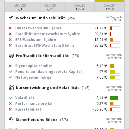
KGV.25
KUV.25
Div.25
Div.24
57,38
2,70
3,25 %
3,15 %
Wachstum und Stabilität
(0/4)
Im Vergleich
zum Markt
Umsatzwachstum 5 Jahre
-1,72 %
Stabilität Umsatzwachstum 5 Jahre
-92,81 %
EPS-Wachstum 5 Jahre
-15,91 %
Stabilität EPS-Wachstum 5 Jahre
-95,92 %
Profitabilität / Rentabilität
(2/3)
Im Vergleich
zum Markt
Eigenkapitalrendite
5,12 %
Rendite auf das eingesetzte Kapital
4,67 %
Nettogewinnmarge
7,06 %
Kursentwicklung und Volatilität
(1/3)
Im Vergleich
zum Markt
Volatilität
3,41 %
Performance pro Jahr
-6,27 %
Kursstabilität
-86,90 %
Sicherheit und Bilanz
(2/3)
Im Vergleich
zum Markt