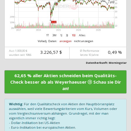
1T
3M
1J
3J
10J
Alles
Volladj. Daten:
anzeigen
nicht anzeigen
Aus 1.000,00 $
Ø Performance
3.226,57 $
0,49 %
wurden seit 1986
letzte 10 Jahre
Datenherkunft: Morningstar
62,65 % aller Aktien schneiden beim Qualitäts-
Check besser ab als Weyerhaeuser
Schau sie Dir
an!
Wichtig:
Für den Qualitätscheck von Aktien den Hauptbörsenplatz
auswählen, weil viele Bewertungskriterien vom Kurs, Volumen oder
vom Vergleichsuniversum abhängen. Grundregel, mit der man
eigentlich immer richtig liegt:
- Dollar-Indikation bei US-Aktien
- Euro-Indikation bei europäischen Aktien.