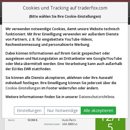
REGIS-
Cookies und Tracking auf traderfox.com
TRIEREN
(Bitte wählen Sie Ihre Cookie-Einstellungen)
Graphs
Explorer
Sector
Scan
Visual
Historie
Macro
Wir verwenden notwendige Cookies, damit unsere Website technisch
funktioniert. Mit Ihrer Einwilligung verwenden wir außerdem Dienste
von Partnern, z. B. für eingebettete YouTube-Videos,
XPEL Aktie: Realtime-Kurs &
Reichweitenmessung und personalisierte Werbung.
Analyse (A2PN36 | XPEL)
Dabei können Informationen auf Ihrem Gerät gespeichert oder
ausgelesen und Nutzungsdaten an Drittanbieter wie Google/YouTube
oder Meta übermittelt werden. Eine Verarbeitung kann auch außerhalb
SCORING SYSTEMS:
der EU/des EWR stattfinden.
Qualitäts-Check
Dividenden-Check
Wachstums-Check
Sie können alle Dienste akzeptieren, ablehnen oder Ihre Auswahl
individuell festlegen. Ihre Einwilligung können Sie jederzeit über die
Robustheits-Check
Cookie-Einstellungen
im Footer widerrufen oder ändern.
Qualitäts-Check:
Ist die Aktie zum Investieren
Infos zum Score
Weitere Informationen finden Sie in unserer
Datenschutzrichtlinie
.
geeignet?
QUALITÄTS-
XPEL
CHECK
Einstellungen
Nur Notwendige
Alle akzeptieren
[XPEL A2PN36 US98379L1008]
12/1
Börsenwert:
1,378 Mrd. $
Sektor:
Consumer Cyclical /
Kurs:
50,068 $
Auto Parts
5
Universum:
USA 2000 (v)