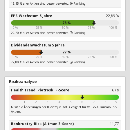
13,15 % aller Aktien sind besser bewertet.
Ranking
EPS-Wachstum 5 Jahre
22,89 %
78 %
0 %
25 %
50 %
75 %
100 %
22,20 % aller Aktien sind besser bewertet.
Ranking
Dividendenwachstum 5 Jahre
27 %
0 %
25 %
50 %
75 %
100 %
72,80 % aller Aktien sind besser bewertet.
Ranking
Risikoanalyse
Health Trend: Piotroski F-Score
6 / 9
0
1
2
3
4
5
6
7
8
9
Misst die Änderungen der Bilanzqualität. Geeignet für Value- & Turnaround-
Aktien.
Bankruptcy-Risk (Altman Z-Score)
11,77