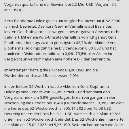
Vorjahresquartal) und der Gewinn bei 2,2 Mio. USD (Vorjahr: -9,2
Mio. USD).
Xeris Biopharma Holdings ist zum Vergleichsuniversum (USA 2000
(v)) hoch bewertet. Das Kurs-Gewinn-Verhältnis auf Basis des
letzten Geschäftsjahres ist wegen eines negativen Gewinns nicht
definiert. Mit einem Kurs-Umsatz-Verhältnis von 4,9 gehört Xeris
Biopharma Holdings zu den günstigsten 62,7% der Aktien. Xeris
Biopharma Holdings zahlt eine Dividende von 0,00 USD und hat
damit eine Dividendenrendite von 0,0%. 73,8% aller Aktien im
Vergleichsuniversum haben eine höhere Dividendenrendite.
Im letzten Jahr betrug die Dividende 0,00 USD und die
Dividendenrendite auf Basis dessen 0,0%.
In den letzten 52 Wochen hat die Aktie von Xeris Biopharma
Holdings eine Rendite von 22,9% erzielt – und hat damit den
Vergleichsindex um 0,9% geschlagen. In den vergangenen vier
Wochen lag die Rendite bei -6,4% (Outperformance: -9,9%). Die Aktie
markierte das 52-Wochenhoch am 05.11.2025 bei 10,08 USD.
Derzeitig notiert der Preis bei 8,11 USD, womit sich die Aktie 19,5%
unter ihrem 52-Wochenhoch befindet. Das 52-Wochentief markierte
die Aktie am 25.03.2026 bei 5,25 USD. Seitdem konnte sich die Aktie