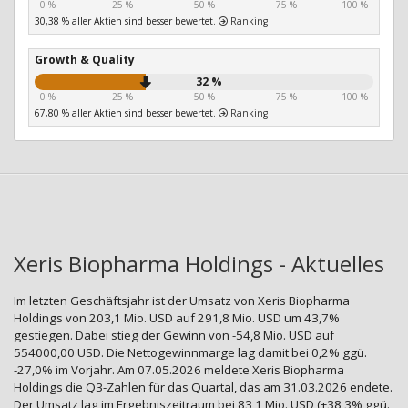
0 %
25 %
50 %
75 %
100 %
30,38 % aller Aktien sind besser bewertet.
Ranking
Growth & Quality
32 %
0 %
25 %
50 %
75 %
100 %
67,80 % aller Aktien sind besser bewertet.
Ranking
Xeris Biopharma Holdings - Aktuelles
Im letzten Geschäftsjahr ist der Umsatz von Xeris Biopharma
Holdings von 203,1 Mio. USD auf 291,8 Mio. USD um 43,7%
gestiegen. Dabei stieg der Gewinn von -54,8 Mio. USD auf
554000,00 USD. Die Nettogewinnmarge lag damit bei 0,2% ggü.
-27,0% im Vorjahr. Am 07.05.2026 meldete Xeris Biopharma
Holdings die Q3-Zahlen für das Quartal, das am 31.03.2026 endete.
Der Umsatz lag im Ergebniszeitraum bei 83,1 Mio. USD (+38,3% ggü.