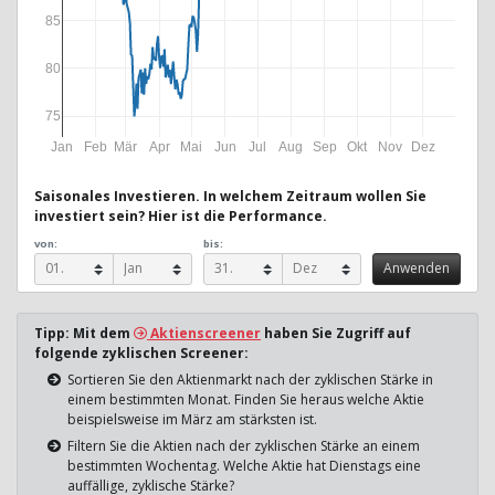
85
80
75
Jan
Feb
Mär
Apr
Mai
Jun
Jul
Aug
Sep
Okt
Nov
Dez
Saisonales Investieren. In welchem Zeitraum wollen Sie
investiert sein? Hier ist die Performance.
von:
bis:
Tipp: Mit dem
Aktienscreener
haben Sie Zugriff auf
folgende zyklischen Screener:
Sortieren Sie den Aktienmarkt nach der zyklischen Stärke in
einem bestimmten Monat. Finden Sie heraus welche Aktie
beispielsweise im März am stärksten ist.
Filtern Sie die Aktien nach der zyklischen Stärke an einem
bestimmten Wochentag. Welche Aktie hat Dienstags eine
auffällige, zyklische Stärke?