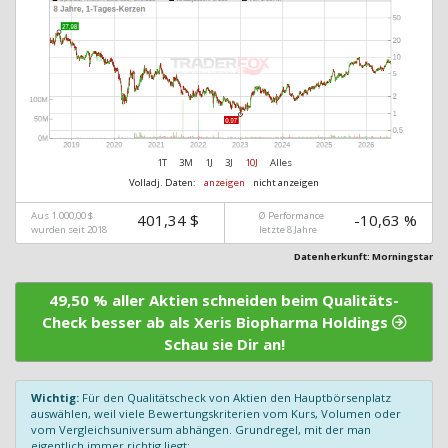
1T
3M
1J
3J
10J
Alles
Volladj. Daten:
anzeigen
nicht anzeigen
Aus 1.000,00 $
Ø Performance
401,34 $
-10,63 %
wurden seit 2018
letzte 8 Jahre
Datenherkunft: Morningstar
49,50 % aller Aktien schneiden beim Qualitäts-
Check besser ab als Xeris Biopharma Holdings
Schau sie Dir an!
Wichtig:
Für den Qualitätscheck von Aktien den Hauptbörsenplatz
auswählen, weil viele Bewertungskriterien vom Kurs, Volumen oder
vom Vergleichsuniversum abhängen. Grundregel, mit der man
eigentlich immer richtig liegt: