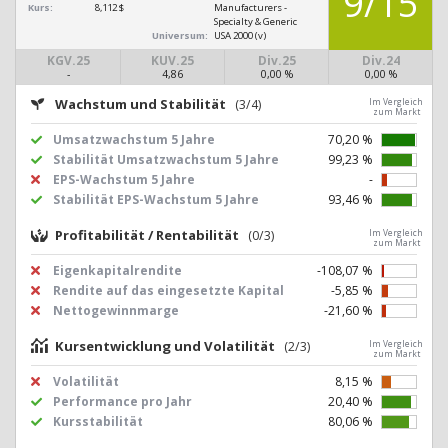
9/15
Kurs:
8,112 $
Manufacturers -
Specialty & Generic
Universum:
USA 2000 (v)
KGV.25
KUV.25
Div.25
Div.24
-
4,86
0,00 %
0,00 %
Wachstum und Stabilität
(3/4)
Im Vergleich
zum Markt
Umsatzwachstum 5 Jahre
70,20 %
Stabilität Umsatzwachstum 5 Jahre
99,23 %
EPS-Wachstum 5 Jahre
-
Stabilität EPS-Wachstum 5 Jahre
93,46 %
Profitabilität / Rentabilität
(0/3)
Im Vergleich
zum Markt
Eigenkapitalrendite
-108,07 %
Rendite auf das eingesetzte Kapital
-5,85 %
Nettogewinnmarge
-21,60 %
Kursentwicklung und Volatilität
(2/3)
Im Vergleich
zum Markt
Volatilität
8,15 %
Performance pro Jahr
20,40 %
Kursstabilität
80,06 %