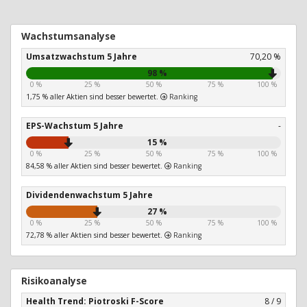
Wachstumsanalyse
Umsatzwachstum 5 Jahre
70,20 %
98 %
0 %
25 %
50 %
75 %
100 %
1,75 % aller Aktien sind besser bewertet.
Ranking
EPS-Wachstum 5 Jahre
-
15 %
0 %
25 %
50 %
75 %
100 %
84,58 % aller Aktien sind besser bewertet.
Ranking
Dividendenwachstum 5 Jahre
27 %
0 %
25 %
50 %
75 %
100 %
72,78 % aller Aktien sind besser bewertet.
Ranking
Risikoanalyse
Health Trend: Piotroski F-Score
8 / 9