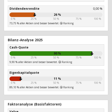
Dividendenrendite
0,00 %
26 %
0 %
25 %
50 %
75 %
100 %
73,75 % aller Aktien sind besser bewertet.
Ranking
Bilanz-Analyse 2025
Cash-Quote
90 %
0 %
25 %
50 %
75 %
100 %
9,90 % aller Aktien sind besser bewertet.
Ranking
Eigenkapitalquote
11 %
0 %
25 %
50 %
75 %
100 %
89,10 % aller Aktien sind besser bewertet.
Ranking
Faktoranalyse (Basisfaktoren)
Value