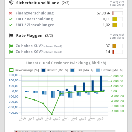
Sicherheit und Bilanz
(2/3)
Im Vergleich
zum Markt
Finanzverschuldung
67,30 %
EBIT / Verschuldung
0,11
EBIT / Zinszahlungen
1,02
Rote Flaggen
(2/2)
Im Vergleich
zum Markt
Zu hohes KUV?
37
(oberes Dezil)
Zu hohes KGV?
14
(oberes Dezil)
Umsatz- und Gewinnentwicklung (jährlich)