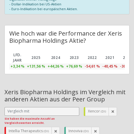
- Dollar-Indikation bei US-Aktien
- Euro-Indikation bei europäischen Aktien.
Wie hoch war die Performance der Xeris
Biopharma Holdings Aktie?
LFD.
2025
2024
2023
2022
2021
2020
JAHR
+3,34 %
+131,56 %
+44,26 %
+76,69 %
-54,61 %
-40,45 %
-30,21 
Xeris Biopharma Holdings im Vergleich mit
anderen Aktien aus der Peer Group
Xencor
(DI)
Sie haben die maximale Anzahl an
Vergleichswerten erreicht.
Intellia Therapeutics
Innoviva
(DI)
(DI)