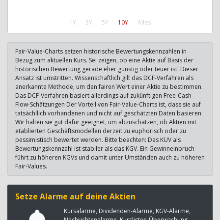
1Y
3Y
5Y
10Y
Alles
Fair-Value-Charts setzen historische Bewertungskennzahlen in
Bezug zum aktuellen Kurs. Sei zeigen, ob eine Aktie auf Basis der
historischen Bewertung gerade eher günstig oder teuer ist. Dieser
Ansatz ist umstritten. Wissenschaftlich gilt das DCF-Verfahren als
anerkannte Methode, um den fairen Wert einer Aktie zu bestimmen.
Das DCF-Verfahren basiert allerdings auf zukünftigen Free-Cash-
Flow-Schätzungen Der Vorteil von Fair-Value-Charts ist, dass sie auf
tatsächllich vorhandenen und nicht auf geschätzten Daten basieren.
Wir halten sie gut dafür geeignet, um abzuschätzen, ob Aktien mit
etablierten Geschäftsmodellen derzeit zu euphorisch oder zu
pessimistisch bewertet werden. Bitte beachten: Das KUV als
Bewertungskennzahl ist stabiler als das KGV. Ein Gewinneinbruch
führt zu höheren KGVs und damit unter Umständen auch zu höheren
Fair-Values.
Setze Alarme auf deine Aktien
Kursalarme, Dividenden-Alarme, KGV-Alarme,
Nachrichtenalarme, Kurslisten-Überwachung, ...