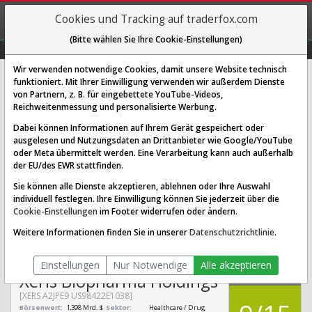
REGIS-
Cookies und Tracking auf traderfox.com
TRIEREN
(Bitte wählen Sie Ihre Cookie-Einstellungen)
Graphs
Explorer
Sector
Scan
Visual
Historie
Macro
Wir verwenden notwendige Cookies, damit unsere Website technisch
funktioniert. Mit Ihrer Einwilligung verwenden wir außerdem Dienste
von Partnern, z. B. für eingebettete YouTube-Videos,
Xeris Biopharma Holdings Aktie:
Reichweitenmessung und personalisierte Werbung.
Realtime-Kurs & Analyse (A2JPE9 |
Dabei können Informationen auf Ihrem Gerät gespeichert oder
XERS)
ausgelesen und Nutzungsdaten an Drittanbieter wie Google/YouTube
oder Meta übermittelt werden. Eine Verarbeitung kann auch außerhalb
der EU/des EWR stattfinden.
SCORING SYSTEMS:
Sie können alle Dienste akzeptieren, ablehnen oder Ihre Auswahl
individuell festlegen. Ihre Einwilligung können Sie jederzeit über die
Qualitäts-Check
Dividenden-Check
Wachstums-Check
Cookie-Einstellungen
im Footer widerrufen oder ändern.
Robustheits-Check
Weitere Informationen finden Sie in unserer
Datenschutzrichtlinie
.
Qualitäts-Check:
Ist die Aktie zum Investieren
Infos zum Score
geeignet?
Einstellungen
Nur Notwendige
Alle akzeptieren
QUALITÄTS-
Xeris Biopharma Holdings
CHECK
[XERS A2JPE9 US98422E1038]
Börsenwert:
1,398 Mrd. $
Sektor:
Healthcare / Drug