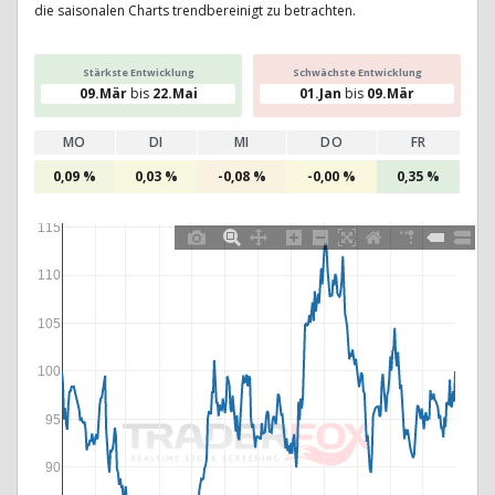
die saisonalen Charts trendbereinigt zu betrachten.
Stärkste Entwicklung
Schwächste Entwicklung
09.Mär
bis
22.Mai
01.Jan
bis
09.Mär
MO
DI
MI
DO
FR
0,09 %
0,03 %
-0,08 %
-0,00 %
0,35 %
115
110
105
100
95
90