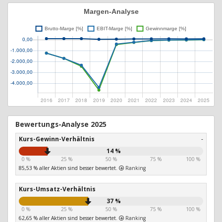
Bewertungs-Analyse 2025
Kurs-Gewinn-Verhältnis
-
14 %
0 %
25 %
50 %
75 %
100 %
85,53 % aller Aktien sind besser bewertet.
Ranking
Kurs-Umsatz-Verhältnis
37 %
0 %
25 %
50 %
75 %
100 %
62,65 % aller Aktien sind besser bewertet.
Ranking