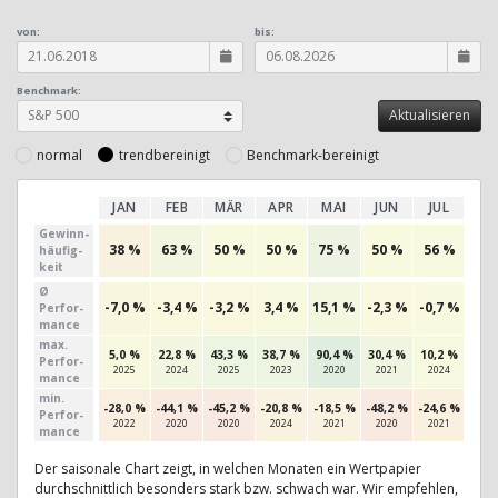
von:
bis:
Benchmark:
normal
trendbereinigt
Benchmark-bereinigt
JAN
FEB
MÄR
APR
MAI
JUN
JUL
AU
Gewinn­
38 %
63 %
50 %
50 %
75 %
50 %
56 %
63
häufig­
keit
Ø
-7,0 %
-3,4 %
-3,2 %
3,4 %
15,1 %
-2,3 %
-0,7 %
20,
Perfor­
mance
max.
5,0 %
22,8 %
43,3 %
38,7 %
90,4 %
30,4 %
10,2 %
64,
Per­for­
2025
2024
2025
2023
2020
2021
2024
202
mance
min.
-28,0 %
-44,1 %
-45,2 %
-20,8 %
-18,5 %
-48,2 %
-24,6 %
-13,
Per­for­
2022
2020
2020
2024
2021
2020
2021
202
mance
Der saisonale Chart zeigt, in welchen Monaten ein Wertpapier
durchschnittlich besonders stark bzw. schwach war. Wir empfehlen,