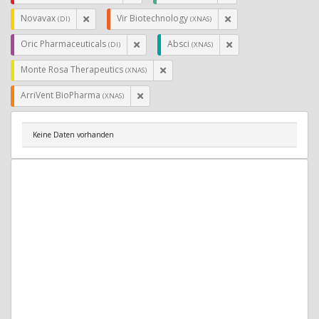
Novavax
Vir Biotechnology
(DI)
(XNAS)
Oric Pharmaceuticals
Absci
(DI)
(XNAS)
Monte Rosa Therapeutics
(XNAS)
ArriVent BioPharma
(XNAS)
Keine Daten vorhanden