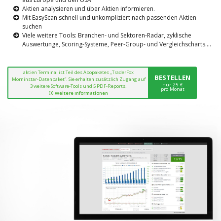
Aktien analysieren und über Aktien informieren.
Mit EasyScan schnell und unkompliziert nach passenden Aktien
suchen
Viele weitere Tools: Branchen- und Sektoren-Radar, zyklische
Auswertunge, Scoring-Systeme, Peer-Group- und Vergleichscharts....
aktien Terminal ist Teil des Abopaketes „TraderFox
BESTELLEN
Morninstar-Datenpaket“. Sie erhalten zusätzlich Zugang auf
nur 25 €
3 weitere Software-Tools und 5 PDF-Reports.
pro Monat
Weitere Informationen