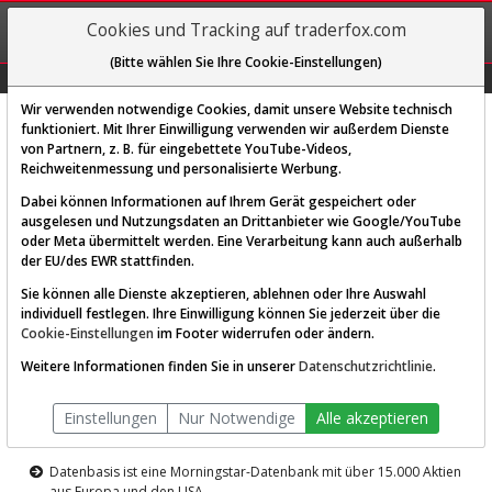
REGIS-
Cookies und Tracking auf traderfox.com
TRIEREN
(Bitte wählen Sie Ihre Cookie-Einstellungen)
Graphs
Explorer
Sector
Scan
Visual
Historie
Macro
Wir verwenden notwendige Cookies, damit unsere Website technisch
funktioniert. Mit Ihrer Einwilligung verwenden wir außerdem Dienste
von Partnern, z. B. für eingebettete YouTube-Videos,
Diese Funktion ist nur für
Reichweitenmessung und personalisierte Werbung.
Premium-Kunden verfügbar
Dabei können Informationen auf Ihrem Gerät gespeichert oder
ausgelesen und Nutzungsdaten an Drittanbieter wie Google/YouTube
oder Meta übermittelt werden. Eine Verarbeitung kann auch außerhalb
der EU/des EWR stattfinden.
Sie können alle Dienste akzeptieren, ablehnen oder Ihre Auswahl
individuell festlegen. Ihre Einwilligung können Sie jederzeit über die
Cookie-Einstellungen
im Footer widerrufen oder ändern.
AKTIEN-TERMINAL
Weitere Informationen finden Sie in unserer
Datenschutzrichtlinie
.
Die Aktienanalyse-Plattform von
Einstellungen
Nur Notwendige
Alle akzeptieren
TraderFox
Datenbasis ist eine Morningstar-Datenbank mit über 15.000 Aktien
aus Europa und den USA