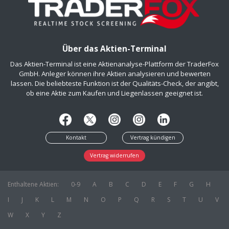
Über das Aktien-Terminal
Das Aktien-Terminal ist eine Aktienanalyse-Plattform der TraderFox
GmbH. Anleger können ihre Aktien analysieren und bewerten
lassen. Die beliebteste Funktion ist der Qualitäts-Check, der angibt,
ob eine Aktie zum Kaufen und Liegenlassen geeignet ist.
Kontakt
Vertrag kündigen
Vertrag widerrufen
Enthaltene Aktien:
0-9
A
B
C
D
E
F
G
H
I
J
K
L
M
N
O
P
Q
R
S
T
U
V
W
X
Y
Z