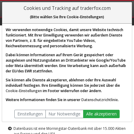
REGIS-
Cookies und Tracking auf traderfox.com
TRIEREN
(Bitte wählen Sie Ihre Cookie-Einstellungen)
Graphs
Explorer
Sector
Scan
Visual
Historie
Macro
Wir verwenden notwendige Cookies, damit unsere Website technisch
funktioniert. Mit Ihrer Einwilligung verwenden wir außerdem Dienste
von Partnern, z. B. für eingebettete YouTube-Videos,
Diese Funktion ist nur für
Reichweitenmessung und personalisierte Werbung.
Premium-Kunden verfügbar
Dabei können Informationen auf Ihrem Gerät gespeichert oder
ausgelesen und Nutzungsdaten an Drittanbieter wie Google/YouTube
oder Meta übermittelt werden. Eine Verarbeitung kann auch außerhalb
der EU/des EWR stattfinden.
Sie können alle Dienste akzeptieren, ablehnen oder Ihre Auswahl
individuell festlegen. Ihre Einwilligung können Sie jederzeit über die
Cookie-Einstellungen
im Footer widerrufen oder ändern.
AKTIEN-TERMINAL
Weitere Informationen finden Sie in unserer
Datenschutzrichtlinie
.
Die Aktienanalyse-Plattform von
Einstellungen
Nur Notwendige
Alle akzeptieren
TraderFox
Datenbasis ist eine Morningstar-Datenbank mit über 15.000 Aktien
aus Europa und den USA