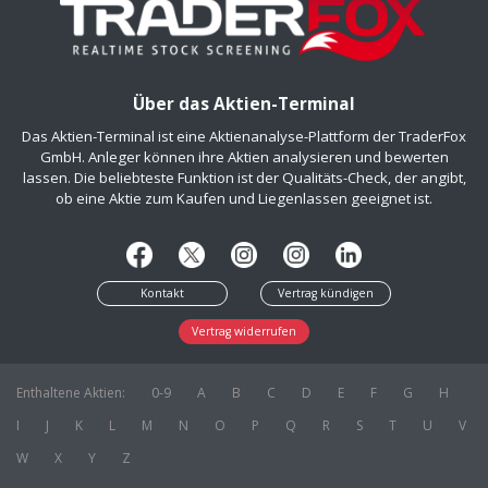
Über das Aktien-Terminal
Das Aktien-Terminal ist eine Aktienanalyse-Plattform der TraderFox
GmbH. Anleger können ihre Aktien analysieren und bewerten
lassen. Die beliebteste Funktion ist der Qualitäts-Check, der angibt,
ob eine Aktie zum Kaufen und Liegenlassen geeignet ist.
Kontakt
Vertrag kündigen
Vertrag widerrufen
Enthaltene Aktien:
0-9
A
B
C
D
E
F
G
H
I
J
K
L
M
N
O
P
Q
R
S
T
U
V
W
X
Y
Z