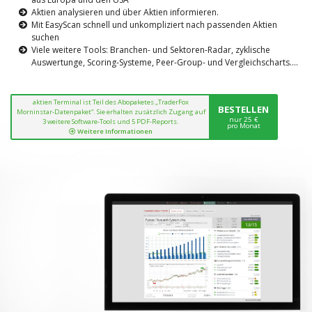
Aktien analysieren und über Aktien informieren.
Mit EasyScan schnell und unkompliziert nach passenden Aktien
suchen
Viele weitere Tools: Branchen- und Sektoren-Radar, zyklische
Auswertunge, Scoring-Systeme, Peer-Group- und Vergleichscharts....
aktien Terminal ist Teil des Abopaketes „TraderFox
BESTELLEN
Morninstar-Datenpaket“. Sie erhalten zusätzlich Zugang auf
nur 25 €
3 weitere Software-Tools und 5 PDF-Reports.
pro Monat
Weitere Informationen