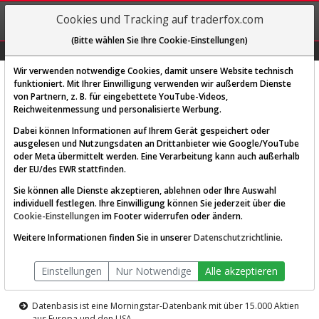
REGIS-
Cookies und Tracking auf traderfox.com
TRIEREN
(Bitte wählen Sie Ihre Cookie-Einstellungen)
Graphs
Explorer
Sector
Scan
Visual
Historie
Macro
Wir verwenden notwendige Cookies, damit unsere Website technisch
funktioniert. Mit Ihrer Einwilligung verwenden wir außerdem Dienste
von Partnern, z. B. für eingebettete YouTube-Videos,
Diese Funktion ist nur für
Reichweitenmessung und personalisierte Werbung.
Premium-Kunden verfügbar
Dabei können Informationen auf Ihrem Gerät gespeichert oder
ausgelesen und Nutzungsdaten an Drittanbieter wie Google/YouTube
oder Meta übermittelt werden. Eine Verarbeitung kann auch außerhalb
der EU/des EWR stattfinden.
Sie können alle Dienste akzeptieren, ablehnen oder Ihre Auswahl
individuell festlegen. Ihre Einwilligung können Sie jederzeit über die
Cookie-Einstellungen
im Footer widerrufen oder ändern.
AKTIEN-TERMINAL
Weitere Informationen finden Sie in unserer
Datenschutzrichtlinie
.
Die Aktienanalyse-Plattform von
Einstellungen
Nur Notwendige
Alle akzeptieren
TraderFox
Datenbasis ist eine Morningstar-Datenbank mit über 15.000 Aktien
aus Europa und den USA