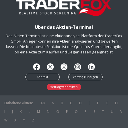
Über das Aktien-Terminal
Das Aktien-Terminal ist eine Aktienanalyse-Plattform der TraderFox
GmbH. Anleger können ihre Aktien analysieren und bewerten
lassen. Die beliebteste Funktion ist der Qualitäts-Check, der angibt,
ob eine Aktie zum Kaufen und Liegenlassen geeignet ist.
Kontakt
Vertrag kündigen
Vertrag widerrufen
Enthaltene Aktien:
0-9
A
B
C
D
E
F
G
H
I
J
K
L
M
N
O
P
Q
R
S
T
U
V
W
X
Y
Z