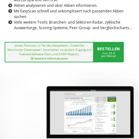
Aktien analysieren und über Aktien informieren.
Mit EasyScan schnell und unkompliziert nach passenden Aktien
suchen
Viele weitere Tools: Branchen- und Sektoren-Radar, zyklische
Auswertunge, Scoring-Systeme, Peer-Group- und Vergleichscharts....
aktien Terminal ist Teil des Abopaketes „TraderFox
BESTELLEN
Morninstar-Datenpaket“. Sie erhalten zusätzlich Zugang auf
nur 25 €
3 weitere Software-Tools und 5 PDF-Reports.
pro Monat
Weitere Informationen