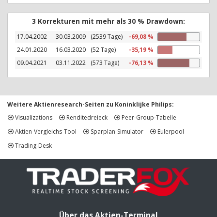
3 Korrekturen mit mehr als 30 % Drawdown:
17.04.2002
30.03.2009
(2539 Tage)
-69,08 %
24.01.2020
16.03.2020
(52 Tage)
-35,19 %
09.04.2021
03.11.2022
(573 Tage)
-76,13 %
Weitere Aktienresearch-Seiten zu Koninklijke Philips:
Visualizations
Renditedreieck
Peer-Group-Tabelle
Aktien-Vergleichs-Tool
Sparplan-Simulator
Eulerpool
Trading-Desk
Über das Aktien-Terminal