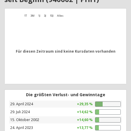
1T
3M
1J
3J
10J
Alles
Für diesen Zeitraum sind keine Kursdaten vorhanden
Die größten Verlust- und Gewinntage
29. April 2024
+29,35 %
29. Juli 2024
+14,62 %
15. Oktober 2002
+14,60 %
24. April 2023
+13,77 %