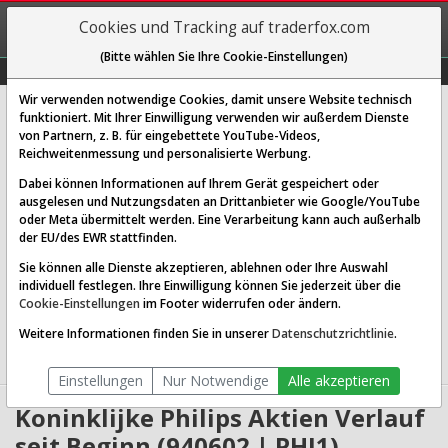
REGIS-
Cookies und Tracking auf traderfox.com
TRIEREN
(Bitte wählen Sie Ihre Cookie-Einstellungen)
Graphs
Explorer
Sector
Scan
Visual
Historie
Macro
Wir verwenden notwendige Cookies, damit unsere Website technisch
Koninklijke Philips N.V.
funktioniert. Mit Ihrer Einwilligung verwenden wir außerdem Dienste
von Partnern, z. B. für eingebettete YouTube-Videos,
[PHI1 | WKN 940602 | ISIN NL0000009538]
Reichweitenmessung und personalisierte Werbung.
23,190 €
0,96 %
Dabei können Informationen auf Ihrem Gerät gespeichert oder
ausgelesen und Nutzungsdaten an Drittanbieter wie Google/YouTube
Echtzeit-Aktienkurs
08.08.2026 05:59 Uhr
oder Meta übermittelt werden. Eine Verarbeitung kann auch außerhalb
BID:
23,180 €
ASK:
23,200 €
der EU/des EWR stattfinden.
Sie können alle Dienste akzeptieren, ablehnen oder Ihre Auswahl
Website:
http://www.philips.com
individuell festlegen. Ihre Einwilligung können Sie jederzeit über die
Sektor:
Healthcare / Diagnostics & Research
Cookie-Einstellungen
im Footer widerrufen oder ändern.
Börsenwert:
22.61 Mrd. EUR
Anzahl
977,427,456
Weitere Informationen finden Sie in unserer
Datenschutzrichtlinie
.
Aktien:
Einstellungen
Nur Notwendige
Alle akzeptieren
Koninklijke Philips Aktien Verlauf
seit Beginn (940602 | PHI1)