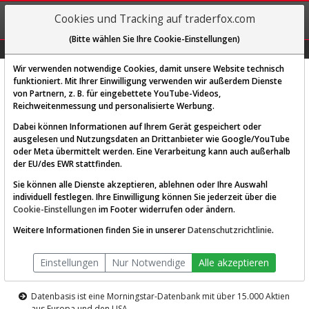
REGIS-
Cookies und Tracking auf traderfox.com
TRIEREN
(Bitte wählen Sie Ihre Cookie-Einstellungen)
Graphs
Explorer
Sector
Scan
Visual
Historie
Macro
Wir verwenden notwendige Cookies, damit unsere Website technisch
funktioniert. Mit Ihrer Einwilligung verwenden wir außerdem Dienste
von Partnern, z. B. für eingebettete YouTube-Videos,
Diese Funktion ist nur für
Reichweitenmessung und personalisierte Werbung.
Premium-Kunden verfügbar
Dabei können Informationen auf Ihrem Gerät gespeichert oder
ausgelesen und Nutzungsdaten an Drittanbieter wie Google/YouTube
oder Meta übermittelt werden. Eine Verarbeitung kann auch außerhalb
der EU/des EWR stattfinden.
Sie können alle Dienste akzeptieren, ablehnen oder Ihre Auswahl
individuell festlegen. Ihre Einwilligung können Sie jederzeit über die
Cookie-Einstellungen
im Footer widerrufen oder ändern.
AKTIEN-TERMINAL
Weitere Informationen finden Sie in unserer
Datenschutzrichtlinie
.
Die Aktienanalyse-Plattform von
Einstellungen
Nur Notwendige
Alle akzeptieren
TraderFox
Datenbasis ist eine Morningstar-Datenbank mit über 15.000 Aktien
aus Europa und den USA