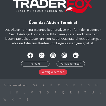
Über das Aktien-Terminal
Das Aktien-Terminal ist eine Aktienanalyse-Plattform der TraderFox
GmbH. Anleger können ihre Aktien analysieren und bewerten
lassen. Die beliebteste Funktion ist der Qualitäts-Check, der angibt,
ob eine Aktie zum Kaufen und Liegenlassen geeignet ist.
Kontakt
Vertrag kündigen
Vertrag widerrufen
Enthaltene Aktien:
0-9
A
B
C
D
E
F
G
H
I
J
K
L
M
N
O
P
Q
R
S
T
U
V
W
X
Y
Z