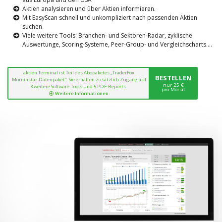
Aktien analysieren und über Aktien informieren.
Mit EasyScan schnell und unkompliziert nach passenden Aktien
suchen
Viele weitere Tools: Branchen- und Sektoren-Radar, zyklische
Auswertunge, Scoring-Systeme, Peer-Group- und Vergleichscharts....
aktien Terminal ist Teil des Abopaketes „TraderFox
BESTELLEN
Morninstar-Datenpaket“. Sie erhalten zusätzlich Zugang auf
nur 25 €
3 weitere Software-Tools und 5 PDF-Reports.
pro Monat
Weitere Informationen