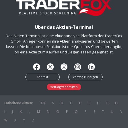
Über das Aktien-Terminal
Das Aktien-Terminal ist eine Aktienanalyse-Plattform der TraderFox
GmbH. Anleger können ihre Aktien analysieren und bewerten
lassen. Die beliebteste Funktion ist der Qualitäts-Check, der angibt,
ob eine Aktie zum Kaufen und Liegenlassen geeignet ist.
Kontakt
Vertrag kündigen
Vertrag widerrufen
Enthaltene Aktien:
0-9
A
B
C
D
E
F
G
H
I
J
K
L
M
N
O
P
Q
R
S
T
U
V
W
X
Y
Z