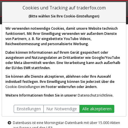
REGIS-
Cookies und Tracking auf traderfox.com
TRIEREN
(Bitte wählen Sie Ihre Cookie-Einstellungen)
Graphs
Explorer
Sector
Scan
Visual
Historie
Macro
Wir verwenden notwendige Cookies, damit unsere Website technisch
funktioniert. Mit Ihrer Einwilligung verwenden wir außerdem Dienste
von Partnern, z. B. für eingebettete YouTube-Videos,
Diese Funktion ist nur für
Reichweitenmessung und personalisierte Werbung.
Premium-Kunden verfügbar
Dabei können Informationen auf Ihrem Gerät gespeichert oder
ausgelesen und Nutzungsdaten an Drittanbieter wie Google/YouTube
oder Meta übermittelt werden. Eine Verarbeitung kann auch außerhalb
der EU/des EWR stattfinden.
Sie können alle Dienste akzeptieren, ablehnen oder Ihre Auswahl
individuell festlegen. Ihre Einwilligung können Sie jederzeit über die
Cookie-Einstellungen
im Footer widerrufen oder ändern.
AKTIEN-TERMINAL
Weitere Informationen finden Sie in unserer
Datenschutzrichtlinie
.
Die Aktienanalyse-Plattform von
Einstellungen
Nur Notwendige
Alle akzeptieren
TraderFox
Datenbasis ist eine Morningstar-Datenbank mit über 15.000 Aktien
aus Europa und den USA