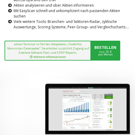
Aktien analysieren und über Aktien informieren.
Mit EasyScan schnell und unkompliziert nach passenden Aktien
suchen
Viele weitere Tools: Branchen- und Sektoren-Radar, zyklische
Auswertunge, Scoring-Systeme, Peer-Group- und Vergleichscharts....
aktien Terminal ist Teil des Abopaketes „TraderFox
BESTELLEN
Morninstar-Datenpaket“. Sie erhalten zusätzlich Zugang auf
nur 25 €
3 weitere Software-Tools und 5 PDF-Reports.
pro Monat
Weitere Informationen