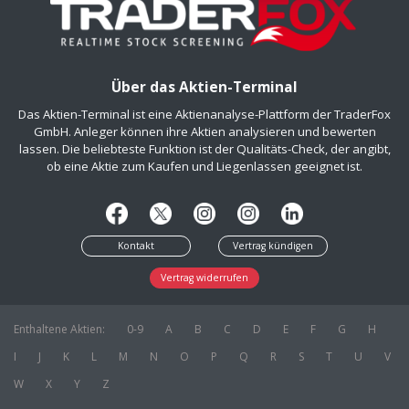
Über das Aktien-Terminal
Das Aktien-Terminal ist eine Aktienanalyse-Plattform der TraderFox
GmbH. Anleger können ihre Aktien analysieren und bewerten
lassen. Die beliebteste Funktion ist der Qualitäts-Check, der angibt,
ob eine Aktie zum Kaufen und Liegenlassen geeignet ist.
Kontakt
Vertrag kündigen
Vertrag widerrufen
Enthaltene Aktien:
0-9
A
B
C
D
E
F
G
H
I
J
K
L
M
N
O
P
Q
R
S
T
U
V
W
X
Y
Z