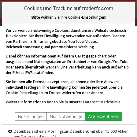
REGIS-
Cookies und Tracking auf traderfox.com
TRIEREN
(Bitte wählen Sie Ihre Cookie-Einstellungen)
Graphs
Explorer
Sector
Scan
Visual
Historie
Macro
Wir verwenden notwendige Cookies, damit unsere Website technisch
funktioniert. Mit Ihrer Einwilligung verwenden wir außerdem Dienste
von Partnern, z. B. für eingebettete YouTube-Videos,
Diese Funktion ist nur für
Reichweitenmessung und personalisierte Werbung.
Premium-Kunden verfügbar
Dabei können Informationen auf Ihrem Gerät gespeichert oder
ausgelesen und Nutzungsdaten an Drittanbieter wie Google/YouTube
oder Meta übermittelt werden. Eine Verarbeitung kann auch außerhalb
der EU/des EWR stattfinden.
Sie können alle Dienste akzeptieren, ablehnen oder Ihre Auswahl
individuell festlegen. Ihre Einwilligung können Sie jederzeit über die
Cookie-Einstellungen
im Footer widerrufen oder ändern.
AKTIEN-TERMINAL
Weitere Informationen finden Sie in unserer
Datenschutzrichtlinie
.
Die Aktienanalyse-Plattform von
Einstellungen
Nur Notwendige
Alle akzeptieren
TraderFox
Datenbasis ist eine Morningstar-Datenbank mit über 15.000 Aktien
aus Europa und den USA