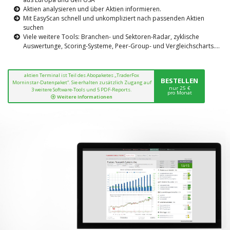
Aktien analysieren und über Aktien informieren.
Mit EasyScan schnell und unkompliziert nach passenden Aktien
suchen
Viele weitere Tools: Branchen- und Sektoren-Radar, zyklische
Auswertunge, Scoring-Systeme, Peer-Group- und Vergleichscharts....
aktien Terminal ist Teil des Abopaketes „TraderFox
BESTELLEN
Morninstar-Datenpaket“. Sie erhalten zusätzlich Zugang auf
nur 25 €
3 weitere Software-Tools und 5 PDF-Reports.
pro Monat
Weitere Informationen