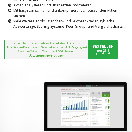
Aktien analysieren und über Aktien informieren.
Mit EasyScan schnell und unkompliziert nach passenden Aktien
suchen
Viele weitere Tools: Branchen- und Sektoren-Radar, zyklische
Auswertunge, Scoring-Systeme, Peer-Group- und Vergleichscharts....
aktien Terminal ist Teil des Abopaketes „TraderFox
BESTELLEN
Morninstar-Datenpaket“. Sie erhalten zusätzlich Zugang auf
nur 25 €
3 weitere Software-Tools und 5 PDF-Reports.
pro Monat
Weitere Informationen