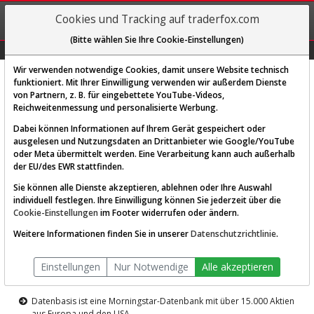
REGIS-
Cookies und Tracking auf traderfox.com
TRIEREN
(Bitte wählen Sie Ihre Cookie-Einstellungen)
Graphs
Explorer
Sector
Scan
Visual
Historie
Macro
Wir verwenden notwendige Cookies, damit unsere Website technisch
funktioniert. Mit Ihrer Einwilligung verwenden wir außerdem Dienste
von Partnern, z. B. für eingebettete YouTube-Videos,
Diese Funktion ist nur für
Reichweitenmessung und personalisierte Werbung.
Premium-Kunden verfügbar
Dabei können Informationen auf Ihrem Gerät gespeichert oder
ausgelesen und Nutzungsdaten an Drittanbieter wie Google/YouTube
oder Meta übermittelt werden. Eine Verarbeitung kann auch außerhalb
der EU/des EWR stattfinden.
Sie können alle Dienste akzeptieren, ablehnen oder Ihre Auswahl
individuell festlegen. Ihre Einwilligung können Sie jederzeit über die
Cookie-Einstellungen
im Footer widerrufen oder ändern.
AKTIEN-TERMINAL
Weitere Informationen finden Sie in unserer
Datenschutzrichtlinie
.
Die Aktienanalyse-Plattform von
Einstellungen
Nur Notwendige
Alle akzeptieren
TraderFox
Datenbasis ist eine Morningstar-Datenbank mit über 15.000 Aktien
aus Europa und den USA