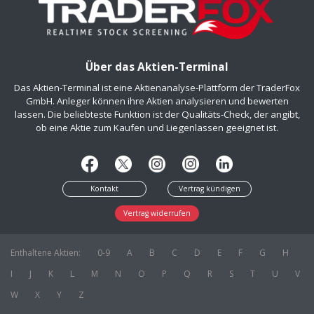
Über das Aktien-Terminal
Das Aktien-Terminal ist eine Aktienanalyse-Plattform der TraderFox
GmbH. Anleger können ihre Aktien analysieren und bewerten
lassen. Die beliebteste Funktion ist der Qualitäts-Check, der angibt,
ob eine Aktie zum Kaufen und Liegenlassen geeignet ist.
Kontakt
Vertrag kündigen
Vertrag widerrufen
Enthaltene Aktien:
0-9
A
B
C
D
E
F
G
H
I
J
K
L
M
N
O
P
Q
R
S
T
U
V
W
X
Y
Z