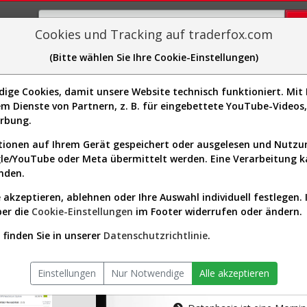
Cookies und Tracking auf traderfox.com
(Bitte wählen Sie Ihre Cookie-Einstellungen)
plorer
Sector-Spider
Easy-Scan
Visualizations
H
ge Cookies, damit unsere Website technisch funktioniert. Mit I
m Dienste von Partnern, z. B. für eingebettete YouTube-Video
tion ist nur für Premium-Kunde
erbung.
ionen auf Ihrem Gerät gespeichert oder ausgelesen und Nutz
gle/YouTube oder Meta übermittelt werden. Eine Verarbeitung 
nden.
 akzeptieren, ablehnen oder Ihre Auswahl individuell festlegen. 
ber die
Cookie-Einstellungen
im Footer widerrufen oder ändern.
AKTIEN-TERM
finden Sie in unserer
Datenschutzrichtlinie
.
Die Aktienanal
Einstellungen
Nur Notwendige
Alle akzeptieren