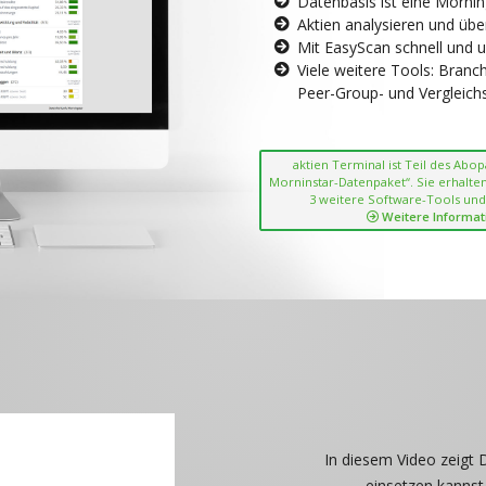
Datenbasis ist eine Morni
Aktien analysieren und übe
Mit EasyScan schnell und 
Viele weitere Tools: Bran
Peer-Group- und Vergleichsc
aktien Terminal ist Teil des Abo
Morninstar-Datenpaket“. Sie erhalten
3 weitere Software-Tools und
Weitere Informat
In diesem Video zeigt 
einsetzen kannst