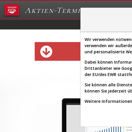
Aktien-Terminal
Daten/Graphs
Ex
Wir verwenden notwendi
verwenden wir außerde
Diese Funk
und personalisierte W
Dabei können Informat
Drittanbieter wie Goo
der EU/des EWR stattfi
Sie können alle Dienste
können Sie jederzeit ü
Weitere Informationen 