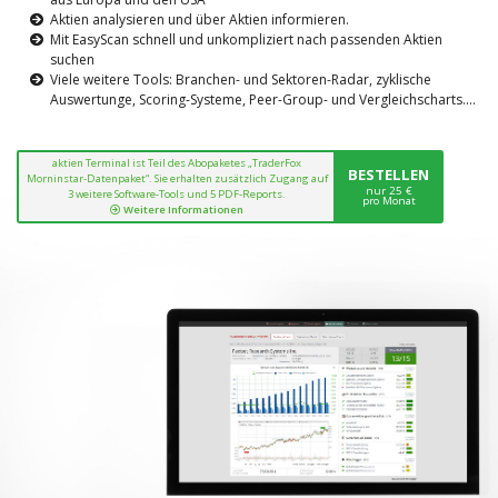
Aktien analysieren und über Aktien informieren.
Mit EasyScan schnell und unkompliziert nach passenden Aktien
suchen
Viele weitere Tools: Branchen- und Sektoren-Radar, zyklische
Auswertunge, Scoring-Systeme, Peer-Group- und Vergleichscharts....
aktien Terminal ist Teil des Abopaketes „TraderFox
BESTELLEN
Morninstar-Datenpaket“. Sie erhalten zusätzlich Zugang auf
nur 25 €
3 weitere Software-Tools und 5 PDF-Reports.
pro Monat
Weitere Informationen