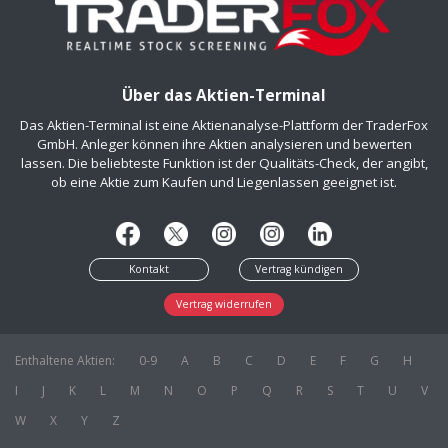
Über das Aktien-Terminal
Das Aktien-Terminal ist eine Aktienanalyse-Plattform der TraderFox
GmbH. Anleger können ihre Aktien analysieren und bewerten
lassen. Die beliebteste Funktion ist der Qualitäts-Check, der angibt,
ob eine Aktie zum Kaufen und Liegenlassen geeignet ist.
Kontakt
Vertrag kündigen
Vertrag widerrufen
Enthaltene Aktien:
0-9
A
B
C
D
E
F
G
H
I
J
K
L
M
N
O
P
Q
R
S
T
U
V
W
X
Y
Z