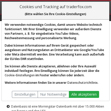
REGIS-
Cookies und Tracking auf traderfox.com
TRIEREN
(Bitte wählen Sie Ihre Cookie-Einstellungen)
Graphs
Explorer
Sector
Scan
Visual
Historie
Macro
Wir verwenden notwendige Cookies, damit unsere Website technisch
funktioniert. Mit Ihrer Einwilligung verwenden wir außerdem Dienste
von Partnern, z. B. für eingebettete YouTube-Videos,
Diese Funktion ist nur für
Reichweitenmessung und personalisierte Werbung.
Premium-Kunden verfügbar
Dabei können Informationen auf Ihrem Gerät gespeichert oder
ausgelesen und Nutzungsdaten an Drittanbieter wie Google/YouTube
oder Meta übermittelt werden. Eine Verarbeitung kann auch außerhalb
der EU/des EWR stattfinden.
Sie können alle Dienste akzeptieren, ablehnen oder Ihre Auswahl
individuell festlegen. Ihre Einwilligung können Sie jederzeit über die
Cookie-Einstellungen
im Footer widerrufen oder ändern.
AKTIEN-TERMINAL
Weitere Informationen finden Sie in unserer
Datenschutzrichtlinie
.
Die Aktienanalyse-Plattform von
Einstellungen
Nur Notwendige
Alle akzeptieren
TraderFox
Datenbasis ist eine Morningstar-Datenbank mit über 15.000 Aktien
aus Europa und den USA