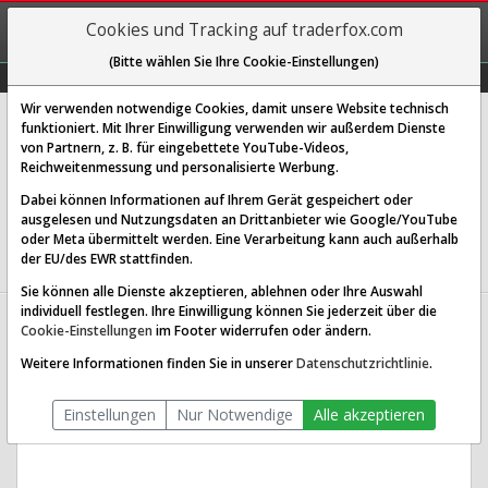
REGIS-
Cookies und Tracking auf traderfox.com
TRIEREN
(Bitte wählen Sie Ihre Cookie-Einstellungen)
Graphs
Explorer
Sector
Scan
Visual
Historie
Macro
Wir verwenden notwendige Cookies, damit unsere Website technisch
Jamf Holding Corp.
funktioniert. Mit Ihrer Einwilligung verwenden wir außerdem Dienste
von Partnern, z. B. für eingebettete YouTube-Videos,
[JAMF | ISIN US47074L1052]
Reichweitenmessung und personalisierte Werbung.
13,055 $
0,50 %
Dabei können Informationen auf Ihrem Gerät gespeichert oder
ausgelesen und Nutzungsdaten an Drittanbieter wie Google/YouTube
Echtzeit-Aktienkurs
29.01.2026 20:59 Uhr
oder Meta übermittelt werden. Eine Verarbeitung kann auch außerhalb
BID:
13,050 $
ASK:
13,060 $
der EU/des EWR stattfinden.
Sie können alle Dienste akzeptieren, ablehnen oder Ihre Auswahl
individuell festlegen. Ihre Einwilligung können Sie jederzeit über die
Jamf Holding Aktien Verlauf seit
Cookie-Einstellungen
im Footer widerrufen oder ändern.
Beginn (JAMF)
Weitere Informationen finden Sie in unserer
Datenschutzrichtlinie
.
Einstellungen
Nur Notwendige
Alle akzeptieren
1T
3M
1J
3J
10J
Alles