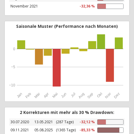
November 2021
-32,36 %
Saisonale Muster (Performance nach Monaten)
0
−5
−10
Okt
Jan
Feb
Mär
Apr
Mai
Jun
Jul
Aug
Sep
Nov
Dez
2 Korrekturen mit mehr als 30 % Drawdown:
30.07.2020
13.05.2021
(287 Tage)
-32,12 %
09.11.2021
05.08.2025
(1365 Tage)
-85,33 %