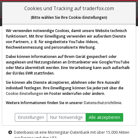
REGIS-
Cookies und Tracking auf traderfox.com
TRIEREN
(Bitte wählen Sie Ihre Cookie-Einstellungen)
Graphs
Explorer
Sector
Scan
Visual
Historie
Macro
Wir verwenden notwendige Cookies, damit unsere Website technisch
funktioniert. Mit Ihrer Einwilligung verwenden wir außerdem Dienste
von Partnern, z. B. für eingebettete YouTube-Videos,
Diese Funktion ist nur für
Reichweitenmessung und personalisierte Werbung.
Premium-Kunden verfügbar
Dabei können Informationen auf Ihrem Gerät gespeichert oder
ausgelesen und Nutzungsdaten an Drittanbieter wie Google/YouTube
oder Meta übermittelt werden. Eine Verarbeitung kann auch außerhalb
der EU/des EWR stattfinden.
Sie können alle Dienste akzeptieren, ablehnen oder Ihre Auswahl
individuell festlegen. Ihre Einwilligung können Sie jederzeit über die
Cookie-Einstellungen
im Footer widerrufen oder ändern.
AKTIEN-TERMINAL
Weitere Informationen finden Sie in unserer
Datenschutzrichtlinie
.
Die Aktienanalyse-Plattform von
Einstellungen
Nur Notwendige
Alle akzeptieren
TraderFox
Datenbasis ist eine Morningstar-Datenbank mit über 15.000 Aktien
aus Europa und den USA