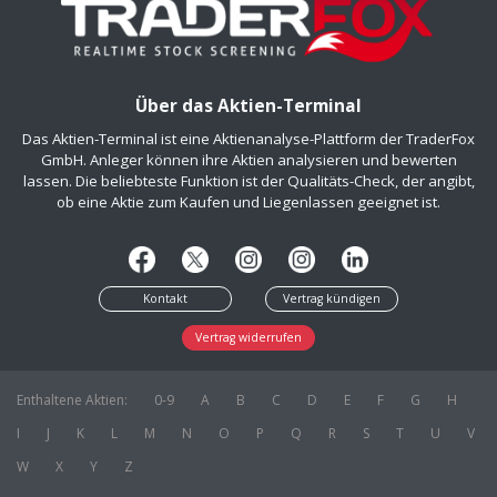
Über das Aktien-Terminal
Das Aktien-Terminal ist eine Aktienanalyse-Plattform der TraderFox
GmbH. Anleger können ihre Aktien analysieren und bewerten
lassen. Die beliebteste Funktion ist der Qualitäts-Check, der angibt,
ob eine Aktie zum Kaufen und Liegenlassen geeignet ist.
Kontakt
Vertrag kündigen
Vertrag widerrufen
Enthaltene Aktien:
0-9
A
B
C
D
E
F
G
H
I
J
K
L
M
N
O
P
Q
R
S
T
U
V
W
X
Y
Z