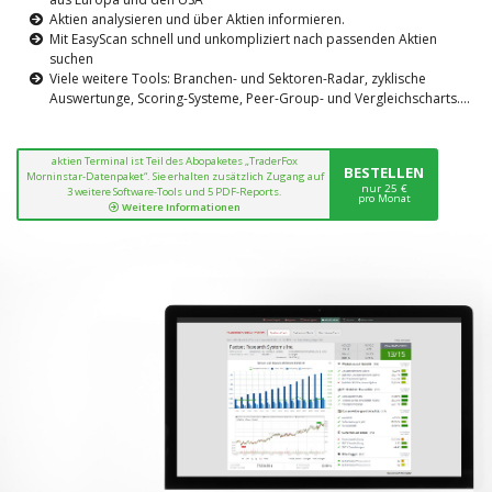
Aktien analysieren und über Aktien informieren.
Mit EasyScan schnell und unkompliziert nach passenden Aktien
suchen
Viele weitere Tools: Branchen- und Sektoren-Radar, zyklische
Auswertunge, Scoring-Systeme, Peer-Group- und Vergleichscharts....
aktien Terminal ist Teil des Abopaketes „TraderFox
BESTELLEN
Morninstar-Datenpaket“. Sie erhalten zusätzlich Zugang auf
nur 25 €
3 weitere Software-Tools und 5 PDF-Reports.
pro Monat
Weitere Informationen