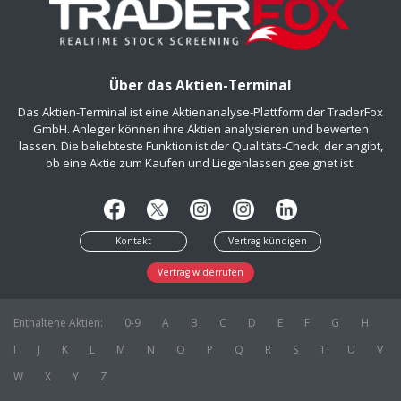
Über das Aktien-Terminal
Das Aktien-Terminal ist eine Aktienanalyse-Plattform der TraderFox
GmbH. Anleger können ihre Aktien analysieren und bewerten
lassen. Die beliebteste Funktion ist der Qualitäts-Check, der angibt,
ob eine Aktie zum Kaufen und Liegenlassen geeignet ist.
Kontakt
Vertrag kündigen
Vertrag widerrufen
Enthaltene Aktien:
0-9
A
B
C
D
E
F
G
H
I
J
K
L
M
N
O
P
Q
R
S
T
U
V
W
X
Y
Z