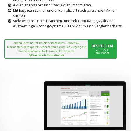
Aktien analysieren und über Aktien informieren.
Mit EasyScan schnell und unkompliziert nach passenden Aktien
suchen
Viele weitere Tools: Branchen- und Sektoren-Radar, zyklische
Auswertunge, Scoring-Systeme, Peer-Group- und Vergleichscharts....
aktien Terminal ist Teil des Abopaketes „TraderFox
BESTELLEN
Morninstar-Datenpaket“. Sie erhalten zusätzlich Zugang auf
nur 25 €
3 weitere Software-Tools und 5 PDF-Reports.
pro Monat
Weitere Informationen