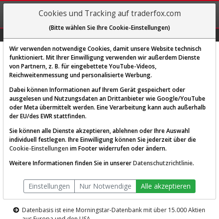
REGIS-
Cookies und Tracking auf traderfox.com
TRIEREN
(Bitte wählen Sie Ihre Cookie-Einstellungen)
Graphs
Explorer
Sector
Scan
Visual
Historie
Macro
Wir verwenden notwendige Cookies, damit unsere Website technisch
funktioniert. Mit Ihrer Einwilligung verwenden wir außerdem Dienste
von Partnern, z. B. für eingebettete YouTube-Videos,
Diese Funktion ist nur für
Reichweitenmessung und personalisierte Werbung.
Premium-Kunden verfügbar
Dabei können Informationen auf Ihrem Gerät gespeichert oder
ausgelesen und Nutzungsdaten an Drittanbieter wie Google/YouTube
oder Meta übermittelt werden. Eine Verarbeitung kann auch außerhalb
der EU/des EWR stattfinden.
Sie können alle Dienste akzeptieren, ablehnen oder Ihre Auswahl
individuell festlegen. Ihre Einwilligung können Sie jederzeit über die
Cookie-Einstellungen
im Footer widerrufen oder ändern.
AKTIEN-TERMINAL
Weitere Informationen finden Sie in unserer
Datenschutzrichtlinie
.
Die Aktienanalyse-Plattform von
Einstellungen
Nur Notwendige
Alle akzeptieren
TraderFox
Datenbasis ist eine Morningstar-Datenbank mit über 15.000 Aktien
aus Europa und den USA