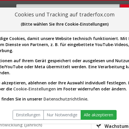
Cookies und Tracking auf traderfox.com
(Bitte wählen Sie Ihre Cookie-Einstellungen)
plorer
Sector-Spider
Easy-Scan
Visualizations
H
ge Cookies, damit unsere Website technisch funktioniert. Mit I
m Dienste von Partnern, z. B. für eingebettete YouTube-Video
urs & Analyse (A2DLMS | SNAP)
erbung.
ionen auf Ihrem Gerät gespeichert oder ausgelesen und Nutz
gle/YouTube oder Meta übermittelt werden. Eine Verarbeitung 
s-Check
Dividenden-Check
Wachstums-Check
Robusthe
nden.
 akzeptieren, ablehnen oder Ihre Auswahl individuell festlegen. 
gnet?
ber die
Cookie-Einstellungen
im Footer widerrufen oder ändern.
KGV.25
finden Sie in unserer
Datenschutzrichtlinie
.
-
tor:
Communication Services / Internet Content
Div.25
& Information
Einstellungen
Nur Notwendige
Alle akzeptieren
versum:
USA 2000 (v)
0,00 %
twicklung (jährlich)
Wachstum 