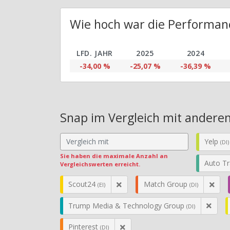
Wie hoch war die Performanc
LFD. JAHR
2025
2024
-34,00 %
-25,07 %
-36,39 %
Snap im Vergleich mit anderen
Yelp
(DI)
Sie haben die maximale Anzahl an
Auto T
Vergleichswerten erreicht.
Scout24
Match Group
(EI)
(DI)
Trump Media & Technology Group
(DI)
Pinterest
(DI)