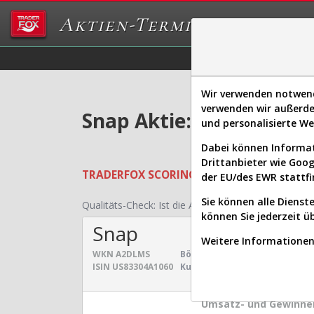
Aktien-Terminal
Daten/Graphs
Ex
Wir verwenden notwendi
verwenden wir außerde
Snap Aktie: Realtime-K
und personalisierte W
Dabei können Informat
Drittanbieter wie Goo
TRADERFOX
SCORING SYSTEMS:
Qualität
der EU/des EWR stattfi
Sie können alle Dienste
Qualitäts-Check:
Ist die Aktie zum Investieren geei
können Sie jederzeit ü
Snap
Weitere Informationen 
WKN
A2DLMS
Börsenwert:
9,022 Mrd. $
Sek
ISIN
US83304A1060
Kurs:
5,323 $
Uni
Umsatz- und Gewinnen