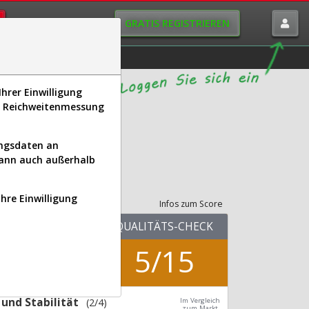
GRATIS REGISTRIEREN
istorie
Macro-View
hrer Einwilligung
s, Reichweitenmessung
ungsdaten an
kann auch außerhalb
its-Check
Ihre Einwilligung
Infos zum Score
KUV.25
QUALITÄTS-CHECK
1,48
5/15
Div.24
0,00 %
und Stabilität
(2/4)
Im Vergleich
zum Markt