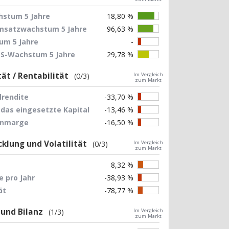
stum 5 Jahre
18,80 %
Umsatzwachstum 5 Jahre
96,63 %
um 5 Jahre
-
EPS-Wachstum 5 Jahre
29,78 %
tät / Rentabilität
(0/3)
Im Vergleich
zum Markt
lrendite
-33,70 %
 das eingesetzte Kapital
-13,46 %
nnmarge
-16,50 %
klung und Volatilität
(0/3)
Im Vergleich
zum Markt
8,32 %
 pro Jahr
-38,93 %
ät
-78,77 %
 und Bilanz
(1/3)
Im Vergleich
zum Markt