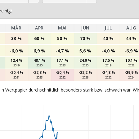
einigt
MÄR
APR
MAI
JUN
JUL
AUG
33 %
60 %
50 %
70 %
40 %
44 %
-6,0 %
6,9 %
-4,7 %
5,6 %
-4,0 %
-6,9 %
12,4 %
48,1 %
17,1 %
24,0 %
17,5 %
10,1 %
2019
2020
2023
2020
2019
2022
%
-20,4 %
-22,3 %
-50,4 %
-22,2 %
-24,8 %
-29,9 %
2021
2023
2022
2026
2022
2024
in Wertpapier durchschnittlich besonders stark bzw. schwach war. Wi