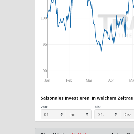
100
95
90
Jan
Feb
Mär
Apr
Ma
Saisonales Investieren. In welchem Zeitraum
von:
bis: