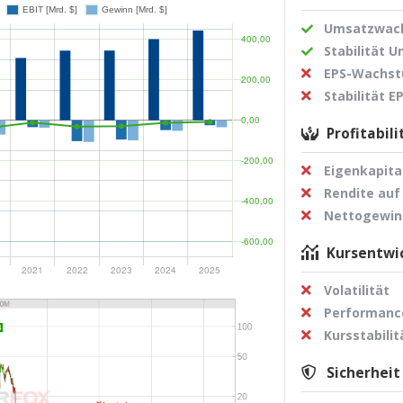
Umsatzwach
Stabilität 
EPS-Wachst
Stabilität 
Profitabili
Eigenkapita
Rendite auf
Nettogewi
Kursentwic
Volatilität
Performance
Kursstabilit
Sicherheit