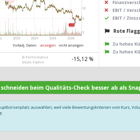
Finanzvers
EBIT / Vers
EBIT / Zins
Rote Flag
Zu hohes K
Volladj. Daten:
anzeigen
nicht anzeigen
Zu hohes K
Ø Performance
-15,12 %
letzte 9 Jahre
n schneiden beim Qualitäts-Check besser ab als Sn
auptbörsenplatz auswählen, weil viele Bewertungskriterien vom Kurs, V
t: