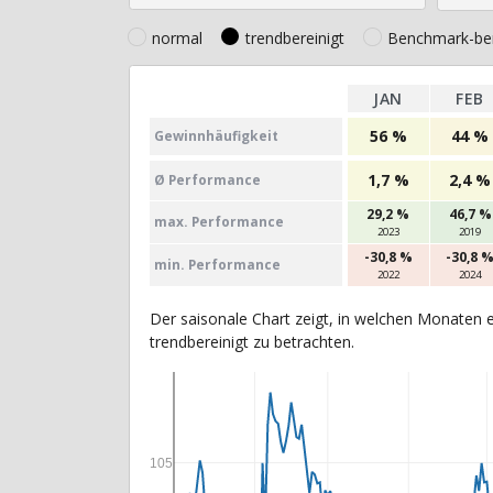
normal
trendbereinigt
Benchmark-ber
JAN
FEB
56 %
44 %
Gewinn­häufig­keit
1,7 %
2,4 %
Ø Perfor­mance
29,2 %
46,7 %
max. Per­for­mance
2023
2019
-30,8 %
-30,8 
min. Per­for­mance
2022
2024
Der saisonale Chart zeigt, in welchen Monaten e
trendbereinigt zu betrachten.
105