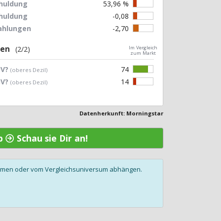
chuldung
53,96 %
chuldung
-0,08
zahlungen
-2,70
gen
(2/2)
Im Vergleich
zum Markt
UV?
74
(oberes Dezil)
GV?
14
(oberes Dezil)
Datenherkunft: Morningstar
ap
Schau sie Dir an!
olumen oder vom Vergleichsuniversum abhängen.