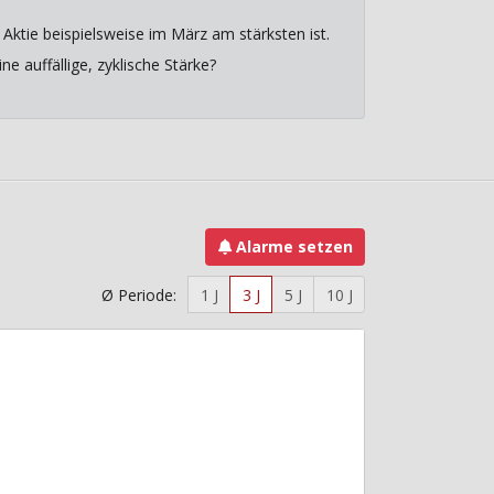
Aktie beispielsweise im März am stärksten ist.
e auffällige, zyklische Stärke?
Alarme setzen
Ø Periode:
1 J
3 J
5 J
10 J