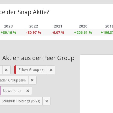
e der Snap Aktie?
2023
2022
2021
2020
201
+89,16 %
-80,97 %
-6,07 %
+206,61 %
+196,3
 Aktien aus der Peer Group
Zillow Group
(DI)
rader Group
(GPI)
Upwork
(DI)
Stubhub Holdings
(XNYS)