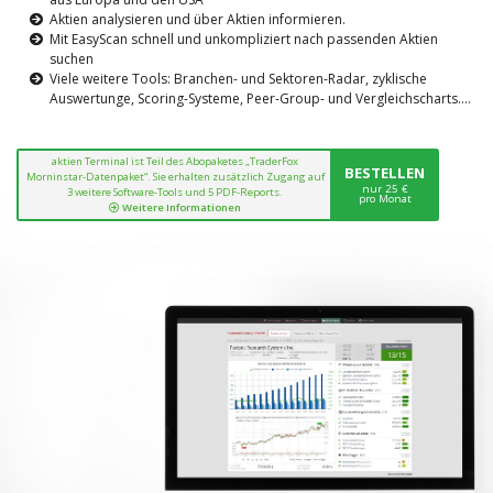
Aktien analysieren und über Aktien informieren.
Mit EasyScan schnell und unkompliziert nach passenden Aktien
suchen
Viele weitere Tools: Branchen- und Sektoren-Radar, zyklische
Auswertunge, Scoring-Systeme, Peer-Group- und Vergleichscharts....
aktien Terminal ist Teil des Abopaketes „TraderFox
BESTELLEN
Morninstar-Datenpaket“. Sie erhalten zusätzlich Zugang auf
nur 25 €
3 weitere Software-Tools und 5 PDF-Reports.
pro Monat
Weitere Informationen