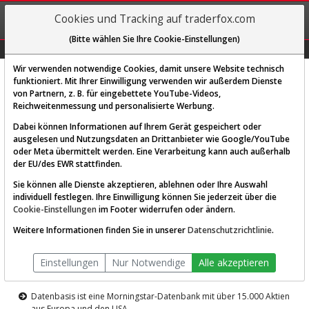
REGIS-
Cookies und Tracking auf traderfox.com
TRIEREN
(Bitte wählen Sie Ihre Cookie-Einstellungen)
Graphs
Explorer
Sector
Scan
Visual
Historie
Macro
Wir verwenden notwendige Cookies, damit unsere Website technisch
funktioniert. Mit Ihrer Einwilligung verwenden wir außerdem Dienste
von Partnern, z. B. für eingebettete YouTube-Videos,
Diese Funktion ist nur für
Reichweitenmessung und personalisierte Werbung.
Premium-Kunden verfügbar
Dabei können Informationen auf Ihrem Gerät gespeichert oder
ausgelesen und Nutzungsdaten an Drittanbieter wie Google/YouTube
oder Meta übermittelt werden. Eine Verarbeitung kann auch außerhalb
der EU/des EWR stattfinden.
Sie können alle Dienste akzeptieren, ablehnen oder Ihre Auswahl
individuell festlegen. Ihre Einwilligung können Sie jederzeit über die
Cookie-Einstellungen
im Footer widerrufen oder ändern.
AKTIEN-TERMINAL
Weitere Informationen finden Sie in unserer
Datenschutzrichtlinie
.
Die Aktienanalyse-Plattform von
Einstellungen
Nur Notwendige
Alle akzeptieren
TraderFox
Datenbasis ist eine Morningstar-Datenbank mit über 15.000 Aktien
aus Europa und den USA