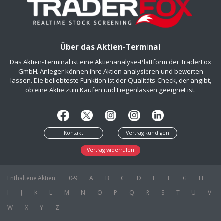
Über das Aktien-Terminal
Das Aktien-Terminal ist eine Aktienanalyse-Plattform der TraderFox
GmbH. Anleger können ihre Aktien analysieren und bewerten
lassen. Die beliebteste Funktion ist der Qualitäts-Check, der angibt,
ob eine Aktie zum Kaufen und Liegenlassen geeignet ist.
Kontakt
Vertrag kündigen
Vertrag widerrufen
Enthaltene Aktien:
0-9
A
B
C
D
E
F
G
H
I
J
K
L
M
N
O
P
Q
R
S
T
U
V
W
X
Y
Z