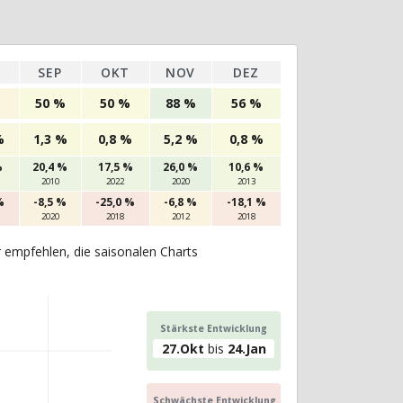
SEP
OKT
NOV
DEZ
50 %
50 %
88 %
56 %
%
1,3 %
0,8 %
5,2 %
0,8 %
%
20,4 %
17,5 %
26,0 %
10,6 %
2010
2022
2020
2013
%
-8,5 %
-25,0 %
-6,8 %
-18,1 %
2020
2018
2012
2018
r empfehlen, die saisonalen Charts
Stärkste Entwicklung
27.Okt
bis
24.Jan
Schwächste Entwicklung