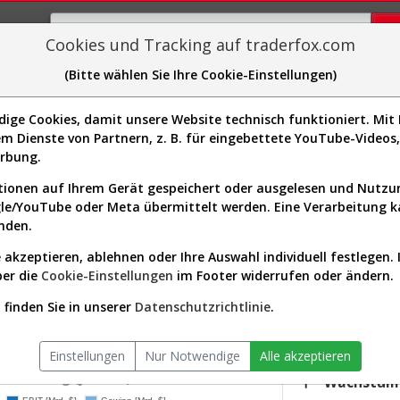
Cookies und Tracking auf traderfox.com
(Bitte wählen Sie Ihre Cookie-Einstellungen)
plorer
Sector-Spider
Easy-Scan
Visualizations
H
ge Cookies, damit unsere Website technisch funktioniert. Mit I
m Dienste von Partnern, z. B. für eingebettete YouTube-Video
-Kurs & Analyse (852659 | TXT)
erbung.
ionen auf Ihrem Gerät gespeichert oder ausgelesen und Nutz
gle/YouTube oder Meta übermittelt werden. Eine Verarbeitung 
s-Check
Dividenden-Check
Wachstums-Check
Robusthe
nden.
 akzeptieren, ablehnen oder Ihre Auswahl individuell festlegen. 
gnet?
ber die
Cookie-Einstellungen
im Footer widerrufen oder ändern.
KGV.25
17,36
finden Sie in unserer
Datenschutzrichtlinie
.
ktor:
Industrials / Aerospace & Defense
Div.25
iversum:
USA 2000 (v)
0,09 %
Einstellungen
Nur Notwendige
Alle akzeptieren
twicklung (jährlich)
Wachstum 