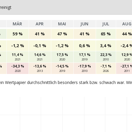
einigt
MÄR
APR
MAI
JUN
JUL
AUG
%
59 %
41 %
47 %
41 %
65 %
44 %
%
-1,2 %
-0,1 %
-1,2 %
0,6 %
3,4 %
-2,4 
%
11,4 %
14,6 %
17,5 %
17,1 %
22,3 %
12,9 
2021
2021
2020
2019
2010
2020
 %
-34,3 %
-13,6 %
-14,5 %
-17,9 %
-7,1 %
-27,1 
2020
2013
2019
2010
2026
2011
in Wertpapier durchschnittlich besonders stark bzw. schwach war. Wi