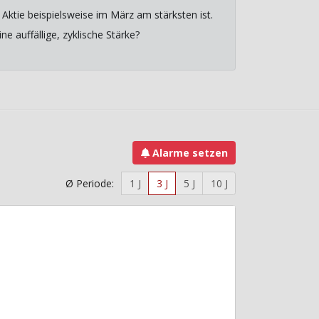
Aktie beispielsweise im März am stärksten ist.
e auffällige, zyklische Stärke?
Alarme setzen
Ø Periode:
1 J
3 J
5 J
10 J