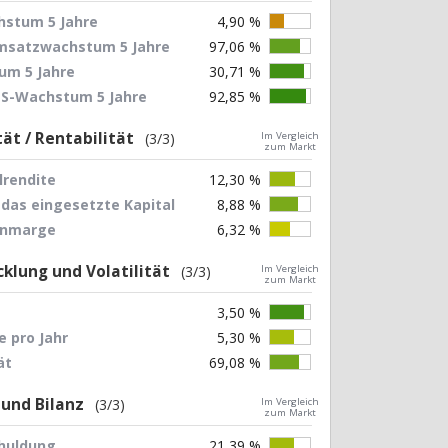
stum 5 Jahre
4,90 %
Umsatzwachstum 5 Jahre
97,06 %
um 5 Jahre
30,71 %
EPS-Wachstum 5 Jahre
92,85 %
tät / Rentabilität
(3/3)
Im Vergleich
zum Markt
lrendite
12,30 %
 das eingesetzte Kapital
8,88 %
nnmarge
6,32 %
klung und Volatilität
(3/3)
Im Vergleich
zum Markt
3,50 %
 pro Jahr
5,30 %
ät
69,08 %
 und Bilanz
(3/3)
Im Vergleich
zum Markt
chuldung
21,39 %