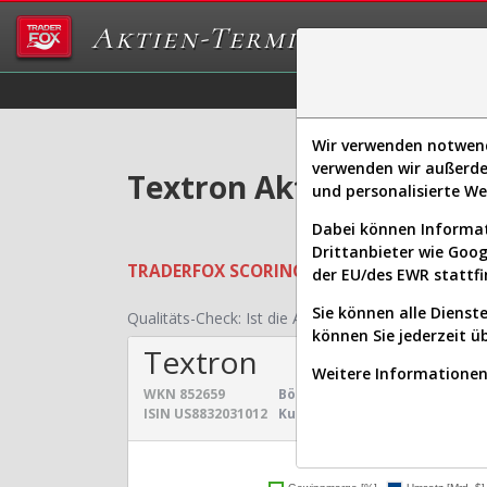
Aktien-Terminal
Daten/Graphs
Ex
Wir verwenden notwendi
verwenden wir außerde
Textron Aktie: Realtime
und personalisierte W
Dabei können Informat
Drittanbieter wie Goo
TRADERFOX
SCORING SYSTEMS:
Qualität
der EU/des EWR stattfi
Sie können alle Dienste
Qualitäts-Check:
Ist die Aktie zum Investieren geei
können Sie jederzeit ü
Textron
Weitere Informationen 
WKN
852659
Börsenwert:
15,381 Mrd. $
Se
ISIN
US8832031012
Kurs:
89,393 $
Un
Umsatz- und Gewinnen