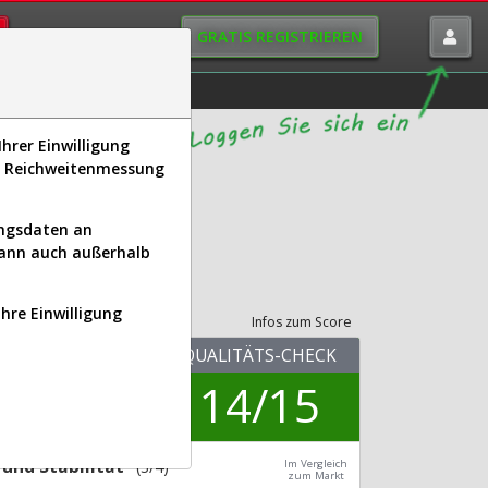
GRATIS REGISTRIEREN
istorie
Macro-View
hrer Einwilligung
s, Reichweitenmessung
ungsdaten an
kann auch außerhalb
its-Check
Ihre Einwilligung
Infos zum Score
KUV.25
QUALITÄTS-CHECK
1,04
14/15
Div.24
0,09 %
und Stabilität
(3/4)
Im Vergleich
zum Markt