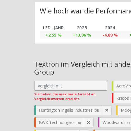
Wie hoch war die Performanc
LFD. JAHR
2025
2024
+2,55 %
+13,96 %
-4,89 %
Textron im Vergleich mit ande
Group
AeroVi
Sie haben die maximale Anzahl an
Kratos 
Vergleichswerten erreicht.
Huntington Ingalls Industries
Moo
(DI)
BWX Technologies
Woodward
(DI)
(DI)