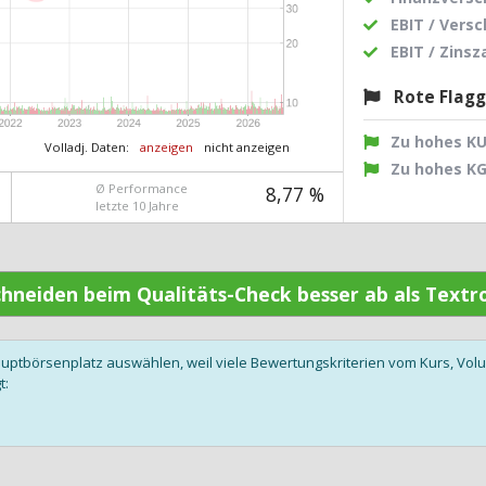
EBIT / Vers
EBIT / Zins
Rote Flag
Zu hohes K
Volladj. Daten:
anzeigen
nicht anzeigen
Zu hohes K
Ø Performance
8,77 %
letzte 10 Jahre
schneiden beim Qualitäts-Check besser ab als Text
auptbörsenplatz auswählen, weil viele Bewertungskriterien vom Kurs, V
t: