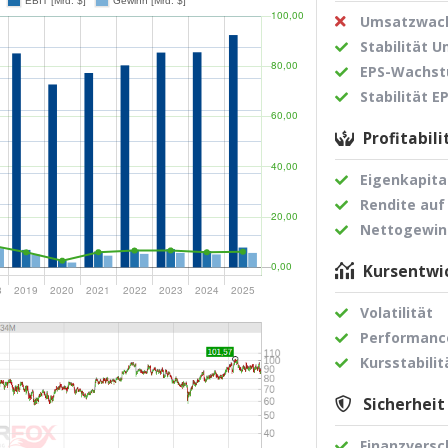
Umsatzwach
Stabilität 
EPS-Wachst
Stabilität 
Profitabili
Eigenkapita
Rendite auf
Nettogewi
Kursentwic
Volatilität
Performance
Kursstabilit
Sicherheit
Finanzvers