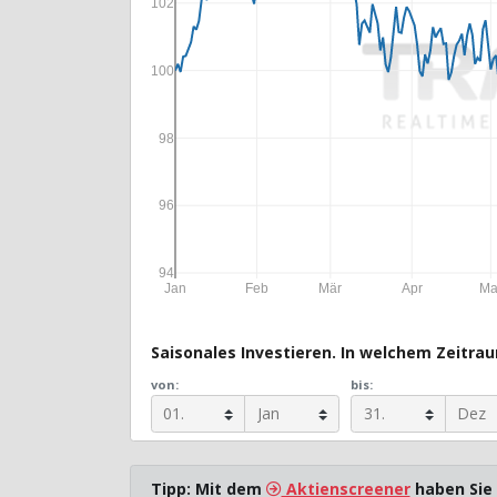
102
100
98
96
94
Jan
Feb
Mär
Apr
Ma
Saisonales Investieren. In welchem Zeitraum
von:
bis:
Tipp: Mit dem
Aktienscreener
haben Sie 