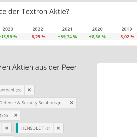
e der Textron Aktie?
2023
2022
2021
2020
2019
+13,59 %
-8,29 %
+59,74 %
+8,36 %
-3,02 %
ren Aktien aus der Peer
ronment
(DI)
Defense & Security Solutions
(DI)
g
(DI)
HENSOLDT
(EI)