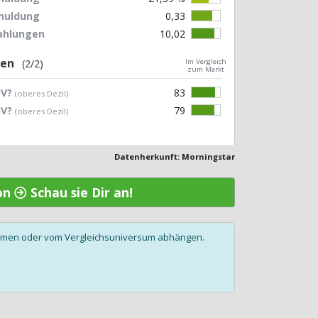
chuldung
0,33
zahlungen
10,02
gen
(2/2)
Im Vergleich
zum Markt
UV?
83
(oberes Dezil)
GV?
79
(oberes Dezil)
Datenherkunft: Morningstar
ron
Schau sie Dir an!
olumen oder vom Vergleichsuniversum abhängen.