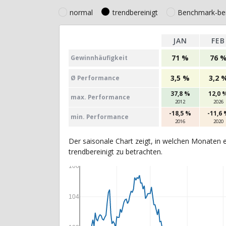
normal
trendbereinigt
Benchmark-ber
JAN
FEB
71 %
76 
Gewinn­häufig­keit
3,5 %
3,2 
Ø Perfor­mance
37,8 %
12,0 
max. Per­for­mance
2012
2026
-18,5 %
-11,6
min. Per­for­mance
2016
2020
Der saisonale Chart zeigt, in welchen Monaten e
trendbereinigt zu betrachten.
106
104