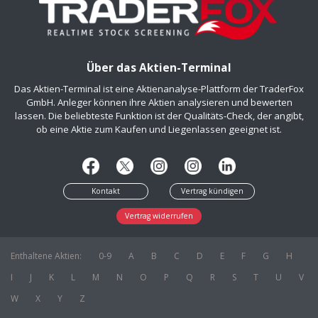
Über das Aktien-Terminal
Das Aktien-Terminal ist eine Aktienanalyse-Plattform der TraderFox
GmbH. Anleger können ihre Aktien analysieren und bewerten
lassen. Die beliebteste Funktion ist der Qualitäts-Check, der angibt,
ob eine Aktie zum Kaufen und Liegenlassen geeignet ist.
Kontakt
Vertrag kündigen
Vertrag widerrufen
Enthaltene Aktien:
0-9
A
B
C
D
E
F
G
H
I
J
K
L
M
N
O
P
Q
R
S
T
U
V
W
X
Y
Z