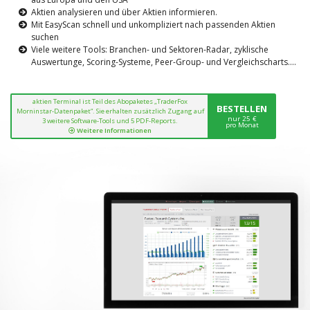
Aktien analysieren und über Aktien informieren.
Mit EasyScan schnell und unkompliziert nach passenden Aktien
suchen
Viele weitere Tools: Branchen- und Sektoren-Radar, zyklische
Auswertunge, Scoring-Systeme, Peer-Group- und Vergleichscharts....
aktien Terminal ist Teil des Abopaketes „TraderFox
BESTELLEN
Morninstar-Datenpaket“. Sie erhalten zusätzlich Zugang auf
nur 25 €
3 weitere Software-Tools und 5 PDF-Reports.
pro Monat
Weitere Informationen