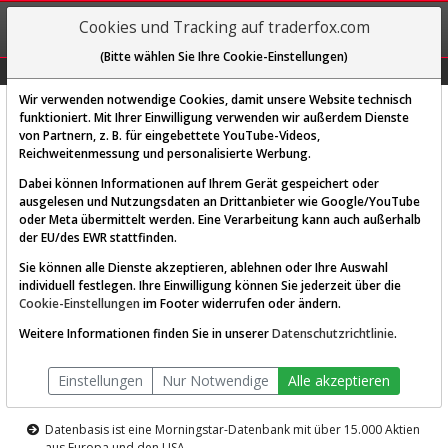
REGIS-
Cookies und Tracking auf traderfox.com
TRIEREN
(Bitte wählen Sie Ihre Cookie-Einstellungen)
Graphs
Explorer
Sector
Scan
Visual
Historie
Macro
Wir verwenden notwendige Cookies, damit unsere Website technisch
funktioniert. Mit Ihrer Einwilligung verwenden wir außerdem Dienste
von Partnern, z. B. für eingebettete YouTube-Videos,
Diese Funktion ist nur für
Reichweitenmessung und personalisierte Werbung.
Premium-Kunden verfügbar
Dabei können Informationen auf Ihrem Gerät gespeichert oder
ausgelesen und Nutzungsdaten an Drittanbieter wie Google/YouTube
oder Meta übermittelt werden. Eine Verarbeitung kann auch außerhalb
der EU/des EWR stattfinden.
Sie können alle Dienste akzeptieren, ablehnen oder Ihre Auswahl
individuell festlegen. Ihre Einwilligung können Sie jederzeit über die
Cookie-Einstellungen
im Footer widerrufen oder ändern.
AKTIEN-TERMINAL
Weitere Informationen finden Sie in unserer
Datenschutzrichtlinie
.
Die Aktienanalyse-Plattform von
Einstellungen
Nur Notwendige
Alle akzeptieren
TraderFox
Datenbasis ist eine Morningstar-Datenbank mit über 15.000 Aktien
aus Europa und den USA