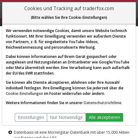
REGIS-
Cookies und Tracking auf traderfox.com
TRIEREN
(Bitte wählen Sie Ihre Cookie-Einstellungen)
Graphs
Explorer
Sector
Scan
Visual
Historie
Macro
Wir verwenden notwendige Cookies, damit unsere Website technisch
funktioniert. Mit Ihrer Einwilligung verwenden wir außerdem Dienste
von Partnern, z. B. für eingebettete YouTube-Videos,
Diese Funktion ist nur für
Reichweitenmessung und personalisierte Werbung.
Premium-Kunden verfügbar
Dabei können Informationen auf Ihrem Gerät gespeichert oder
ausgelesen und Nutzungsdaten an Drittanbieter wie Google/YouTube
oder Meta übermittelt werden. Eine Verarbeitung kann auch außerhalb
der EU/des EWR stattfinden.
Sie können alle Dienste akzeptieren, ablehnen oder Ihre Auswahl
individuell festlegen. Ihre Einwilligung können Sie jederzeit über die
Cookie-Einstellungen
im Footer widerrufen oder ändern.
AKTIEN-TERMINAL
Weitere Informationen finden Sie in unserer
Datenschutzrichtlinie
.
Die Aktienanalyse-Plattform von
Einstellungen
Nur Notwendige
Alle akzeptieren
TraderFox
Datenbasis ist eine Morningstar-Datenbank mit über 15.000 Aktien
aus Europa und den USA