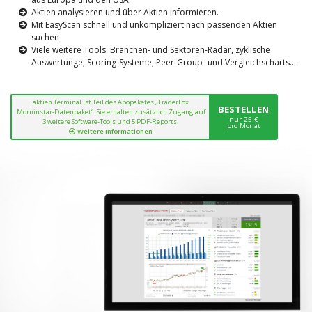
Aktien analysieren und über Aktien informieren.
Mit EasyScan schnell und unkompliziert nach passenden Aktien
suchen
Viele weitere Tools: Branchen- und Sektoren-Radar, zyklische
Auswertunge, Scoring-Systeme, Peer-Group- und Vergleichscharts....
aktien Terminal ist Teil des Abopaketes „TraderFox
BESTELLEN
Morninstar-Datenpaket“. Sie erhalten zusätzlich Zugang auf
nur 25 €
3 weitere Software-Tools und 5 PDF-Reports.
pro Monat
Weitere Informationen