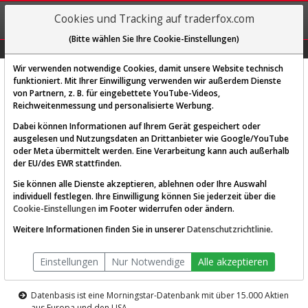
REGIS-
Cookies und Tracking auf traderfox.com
TRIEREN
(Bitte wählen Sie Ihre Cookie-Einstellungen)
Graphs
Explorer
Sector
Scan
Visual
Historie
Macro
Wir verwenden notwendige Cookies, damit unsere Website technisch
funktioniert. Mit Ihrer Einwilligung verwenden wir außerdem Dienste
von Partnern, z. B. für eingebettete YouTube-Videos,
Diese Funktion ist nur für
Reichweitenmessung und personalisierte Werbung.
Premium-Kunden verfügbar
Dabei können Informationen auf Ihrem Gerät gespeichert oder
ausgelesen und Nutzungsdaten an Drittanbieter wie Google/YouTube
oder Meta übermittelt werden. Eine Verarbeitung kann auch außerhalb
der EU/des EWR stattfinden.
Sie können alle Dienste akzeptieren, ablehnen oder Ihre Auswahl
individuell festlegen. Ihre Einwilligung können Sie jederzeit über die
Cookie-Einstellungen
im Footer widerrufen oder ändern.
AKTIEN-TERMINAL
Weitere Informationen finden Sie in unserer
Datenschutzrichtlinie
.
Die Aktienanalyse-Plattform von
Einstellungen
Nur Notwendige
Alle akzeptieren
TraderFox
Datenbasis ist eine Morningstar-Datenbank mit über 15.000 Aktien
aus Europa und den USA