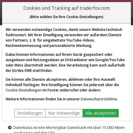
REGIS-
Cookies und Tracking auf traderfox.com
TRIEREN
(Bitte wählen Sie Ihre Cookie-Einstellungen)
Graphs
Explorer
Sector
Scan
Visual
Historie
Macro
Wir verwenden notwendige Cookies, damit unsere Website technisch
funktioniert. Mit Ihrer Einwilligung verwenden wir außerdem Dienste
von Partnern, z. B. für eingebettete YouTube-Videos,
Diese Funktion ist nur für
Reichweitenmessung und personalisierte Werbung.
Premium-Kunden verfügbar
Dabei können Informationen auf Ihrem Gerät gespeichert oder
ausgelesen und Nutzungsdaten an Drittanbieter wie Google/YouTube
oder Meta übermittelt werden. Eine Verarbeitung kann auch außerhalb
der EU/des EWR stattfinden.
Sie können alle Dienste akzeptieren, ablehnen oder Ihre Auswahl
individuell festlegen. Ihre Einwilligung können Sie jederzeit über die
Cookie-Einstellungen
im Footer widerrufen oder ändern.
AKTIEN-TERMINAL
Weitere Informationen finden Sie in unserer
Datenschutzrichtlinie
.
Die Aktienanalyse-Plattform von
Einstellungen
Nur Notwendige
Alle akzeptieren
TraderFox
Datenbasis ist eine Morningstar-Datenbank mit über 15.000 Aktien
aus Europa und den USA