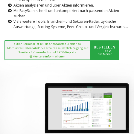
Aktien analysieren und über Aktien informieren.
Mit EasyScan schnell und unkompliziert nach passenden Aktien
suchen
Viele weitere Tools: Branchen- und Sektoren-Radar, zyklische
Auswertunge, Scoring-Systeme, Peer-Group- und Vergleichscharts....
aktien Terminal ist Teil des Abopaketes „TraderFox
BESTELLEN
Morninstar-Datenpaket“. Sie erhalten zusätzlich Zugang auf
nur 25 €
3 weitere Software-Tools und 5 PDF-Reports.
pro Monat
Weitere Informationen