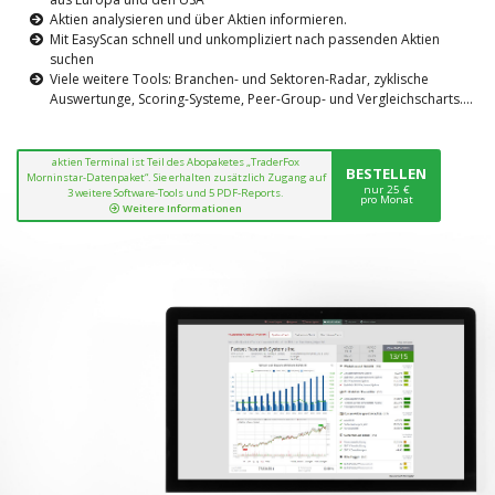
Aktien analysieren und über Aktien informieren.
Mit EasyScan schnell und unkompliziert nach passenden Aktien
suchen
Viele weitere Tools: Branchen- und Sektoren-Radar, zyklische
Auswertunge, Scoring-Systeme, Peer-Group- und Vergleichscharts....
aktien Terminal ist Teil des Abopaketes „TraderFox
BESTELLEN
Morninstar-Datenpaket“. Sie erhalten zusätzlich Zugang auf
nur 25 €
3 weitere Software-Tools und 5 PDF-Reports.
pro Monat
Weitere Informationen