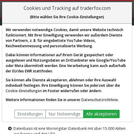
REGIS-
Cookies und Tracking auf traderfox.com
TRIEREN
(Bitte wählen Sie Ihre Cookie-Einstellungen)
Graphs
Explorer
Sector
Scan
Visual
Historie
Macro
Wir verwenden notwendige Cookies, damit unsere Website technisch
funktioniert. Mit Ihrer Einwilligung verwenden wir außerdem Dienste
von Partnern, z. B. für eingebettete YouTube-Videos,
Diese Funktion ist nur für
Reichweitenmessung und personalisierte Werbung.
Premium-Kunden verfügbar
Dabei können Informationen auf Ihrem Gerät gespeichert oder
ausgelesen und Nutzungsdaten an Drittanbieter wie Google/YouTube
oder Meta übermittelt werden. Eine Verarbeitung kann auch außerhalb
der EU/des EWR stattfinden.
Sie können alle Dienste akzeptieren, ablehnen oder Ihre Auswahl
individuell festlegen. Ihre Einwilligung können Sie jederzeit über die
Cookie-Einstellungen
im Footer widerrufen oder ändern.
AKTIEN-TERMINAL
Weitere Informationen finden Sie in unserer
Datenschutzrichtlinie
.
Die Aktienanalyse-Plattform von
Einstellungen
Nur Notwendige
Alle akzeptieren
TraderFox
Datenbasis ist eine Morningstar-Datenbank mit über 15.000 Aktien
aus Europa und den USA