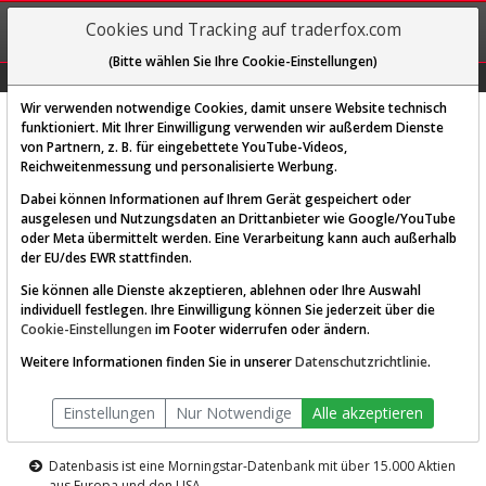
REGIS-
Cookies und Tracking auf traderfox.com
TRIEREN
(Bitte wählen Sie Ihre Cookie-Einstellungen)
Graphs
Explorer
Sector
Scan
Visual
Historie
Macro
Wir verwenden notwendige Cookies, damit unsere Website technisch
funktioniert. Mit Ihrer Einwilligung verwenden wir außerdem Dienste
von Partnern, z. B. für eingebettete YouTube-Videos,
Diese Funktion ist nur für
Reichweitenmessung und personalisierte Werbung.
Premium-Kunden verfügbar
Dabei können Informationen auf Ihrem Gerät gespeichert oder
ausgelesen und Nutzungsdaten an Drittanbieter wie Google/YouTube
oder Meta übermittelt werden. Eine Verarbeitung kann auch außerhalb
der EU/des EWR stattfinden.
Sie können alle Dienste akzeptieren, ablehnen oder Ihre Auswahl
individuell festlegen. Ihre Einwilligung können Sie jederzeit über die
Cookie-Einstellungen
im Footer widerrufen oder ändern.
AKTIEN-TERMINAL
Weitere Informationen finden Sie in unserer
Datenschutzrichtlinie
.
Die Aktienanalyse-Plattform von
Einstellungen
Nur Notwendige
Alle akzeptieren
TraderFox
Datenbasis ist eine Morningstar-Datenbank mit über 15.000 Aktien
aus Europa und den USA