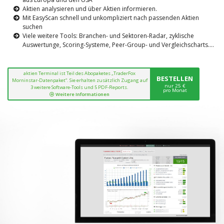
Aktien analysieren und über Aktien informieren.
Mit EasyScan schnell und unkompliziert nach passenden Aktien
suchen
Viele weitere Tools: Branchen- und Sektoren-Radar, zyklische
Auswertunge, Scoring-Systeme, Peer-Group- und Vergleichscharts....
aktien Terminal ist Teil des Abopaketes „TraderFox
BESTELLEN
Morninstar-Datenpaket“. Sie erhalten zusätzlich Zugang auf
nur 25 €
3 weitere Software-Tools und 5 PDF-Reports.
pro Monat
Weitere Informationen