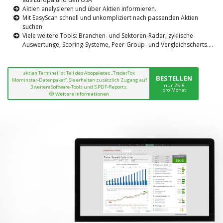
Aktien analysieren und über Aktien informieren.
Mit EasyScan schnell und unkompliziert nach passenden Aktien
suchen
Viele weitere Tools: Branchen- und Sektoren-Radar, zyklische
Auswertunge, Scoring-Systeme, Peer-Group- und Vergleichscharts....
aktien Terminal ist Teil des Abopaketes „TraderFox
BESTELLEN
Morninstar-Datenpaket“. Sie erhalten zusätzlich Zugang auf
nur 25 €
3 weitere Software-Tools und 5 PDF-Reports.
pro Monat
Weitere Informationen