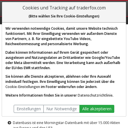
REGIS-
Cookies und Tracking auf traderfox.com
TRIEREN
(Bitte wählen Sie Ihre Cookie-Einstellungen)
Graphs
Explorer
Sector
Scan
Visual
Historie
Macro
Wir verwenden notwendige Cookies, damit unsere Website technisch
funktioniert. Mit Ihrer Einwilligung verwenden wir außerdem Dienste
von Partnern, z. B. für eingebettete YouTube-Videos,
Diese Funktion ist nur für
Reichweitenmessung und personalisierte Werbung.
Premium-Kunden verfügbar
Dabei können Informationen auf Ihrem Gerät gespeichert oder
ausgelesen und Nutzungsdaten an Drittanbieter wie Google/YouTube
oder Meta übermittelt werden. Eine Verarbeitung kann auch außerhalb
der EU/des EWR stattfinden.
Sie können alle Dienste akzeptieren, ablehnen oder Ihre Auswahl
individuell festlegen. Ihre Einwilligung können Sie jederzeit über die
Cookie-Einstellungen
im Footer widerrufen oder ändern.
AKTIEN-TERMINAL
Weitere Informationen finden Sie in unserer
Datenschutzrichtlinie
.
Die Aktienanalyse-Plattform von
Einstellungen
Nur Notwendige
Alle akzeptieren
TraderFox
Datenbasis ist eine Morningstar-Datenbank mit über 15.000 Aktien
aus Europa und den USA