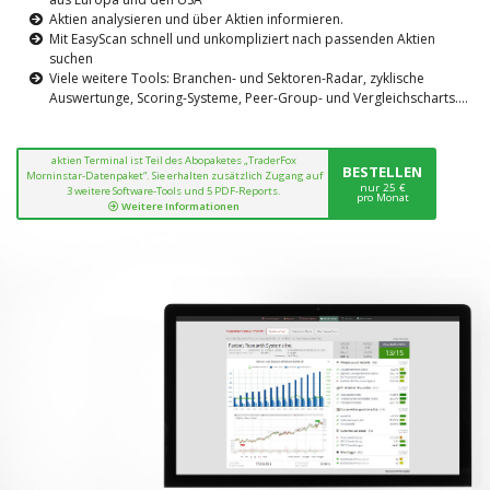
Aktien analysieren und über Aktien informieren.
Mit EasyScan schnell und unkompliziert nach passenden Aktien
suchen
Viele weitere Tools: Branchen- und Sektoren-Radar, zyklische
Auswertunge, Scoring-Systeme, Peer-Group- und Vergleichscharts....
aktien Terminal ist Teil des Abopaketes „TraderFox
BESTELLEN
Morninstar-Datenpaket“. Sie erhalten zusätzlich Zugang auf
nur 25 €
3 weitere Software-Tools und 5 PDF-Reports.
pro Monat
Weitere Informationen