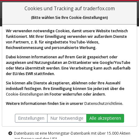
REGIS-
Cookies und Tracking auf traderfox.com
TRIEREN
(Bitte wählen Sie Ihre Cookie-Einstellungen)
Graphs
Explorer
Sector
Scan
Visual
Historie
Macro
Wir verwenden notwendige Cookies, damit unsere Website technisch
funktioniert. Mit Ihrer Einwilligung verwenden wir außerdem Dienste
von Partnern, z. B. für eingebettete YouTube-Videos,
Diese Funktion ist nur für
Reichweitenmessung und personalisierte Werbung.
Premium-Kunden verfügbar
Dabei können Informationen auf Ihrem Gerät gespeichert oder
ausgelesen und Nutzungsdaten an Drittanbieter wie Google/YouTube
oder Meta übermittelt werden. Eine Verarbeitung kann auch außerhalb
der EU/des EWR stattfinden.
Sie können alle Dienste akzeptieren, ablehnen oder Ihre Auswahl
individuell festlegen. Ihre Einwilligung können Sie jederzeit über die
Cookie-Einstellungen
im Footer widerrufen oder ändern.
AKTIEN-TERMINAL
Weitere Informationen finden Sie in unserer
Datenschutzrichtlinie
.
Die Aktienanalyse-Plattform von
Einstellungen
Nur Notwendige
Alle akzeptieren
TraderFox
Datenbasis ist eine Morningstar-Datenbank mit über 15.000 Aktien
aus Europa und den USA