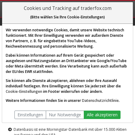
REGIS-
Cookies und Tracking auf traderfox.com
TRIEREN
(Bitte wählen Sie Ihre Cookie-Einstellungen)
Graphs
Explorer
Sector
Scan
Visual
Historie
Macro
Wir verwenden notwendige Cookies, damit unsere Website technisch
funktioniert. Mit Ihrer Einwilligung verwenden wir außerdem Dienste
von Partnern, z. B. für eingebettete YouTube-Videos,
Diese Funktion ist nur für
Reichweitenmessung und personalisierte Werbung.
Premium-Kunden verfügbar
Dabei können Informationen auf Ihrem Gerät gespeichert oder
ausgelesen und Nutzungsdaten an Drittanbieter wie Google/YouTube
oder Meta übermittelt werden. Eine Verarbeitung kann auch außerhalb
der EU/des EWR stattfinden.
Sie können alle Dienste akzeptieren, ablehnen oder Ihre Auswahl
individuell festlegen. Ihre Einwilligung können Sie jederzeit über die
Cookie-Einstellungen
im Footer widerrufen oder ändern.
AKTIEN-TERMINAL
Weitere Informationen finden Sie in unserer
Datenschutzrichtlinie
.
Die Aktienanalyse-Plattform von
Einstellungen
Nur Notwendige
Alle akzeptieren
TraderFox
Datenbasis ist eine Morningstar-Datenbank mit über 15.000 Aktien
aus Europa und den USA