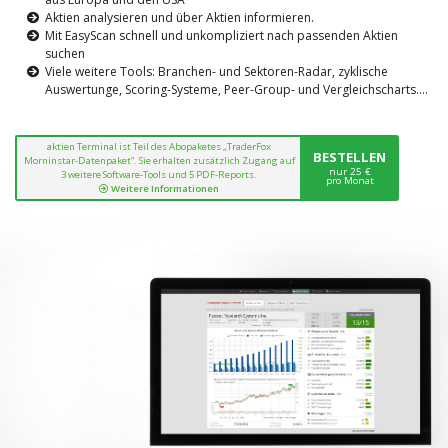
Aktien analysieren und über Aktien informieren.
Mit EasyScan schnell und unkompliziert nach passenden Aktien
suchen
Viele weitere Tools: Branchen- und Sektoren-Radar, zyklische
Auswertunge, Scoring-Systeme, Peer-Group- und Vergleichscharts....
aktien Terminal ist Teil des Abopaketes „TraderFox
BESTELLEN
Morninstar-Datenpaket“. Sie erhalten zusätzlich Zugang auf
nur 25 €
3 weitere Software-Tools und 5 PDF-Reports.
pro Monat
Weitere Informationen