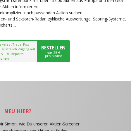
ngstar-Datenbank mit über 15.000 Aktien aus Europa und den USA
r Aktien informieren.
unkompliziert nach passenden Aktien suchen
chen- und Sektoren-Radar, zyklische Auswertunge, Scoring-Systeme,
harts....
paketes „TraderFox
BESTELLEN
 zusätzlich Zugang auf
nur 25 €
 5 PDF-Reports.
pro Monat
ionen
NEU HIER?
Dir Simon, wie Du unseren Aktien-Screener
, um chancenreiche Aktien zu finden.