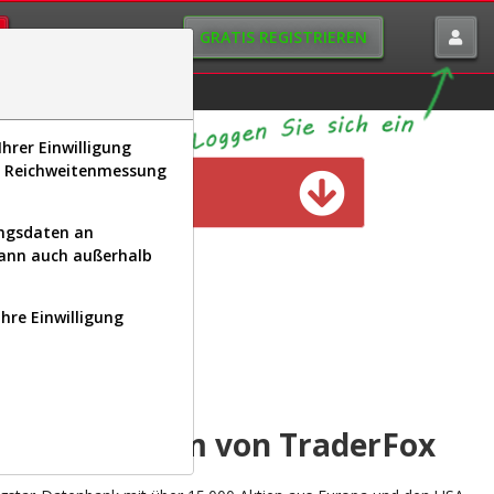
GRATIS REGISTRIEREN
istorie
Macro-View
hrer Einwilligung
s, Reichweitenmessung
n verfügbar
ungsdaten an
kann auch außerhalb
Ihre Einwilligung
INAL
yse-Plattform von TraderFox