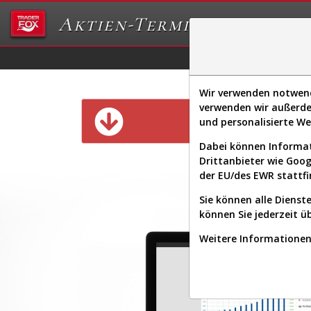
Aktien-Terminal
Daten/Graphs
Ex
Wir verwenden notwendi
verwenden wir außerde
Diese Funk
und personalisierte W
Dabei können Informat
Drittanbieter wie Goo
der EU/des EWR stattfi
Sie können alle Dienste
können Sie jederzeit ü
Weitere Informationen 