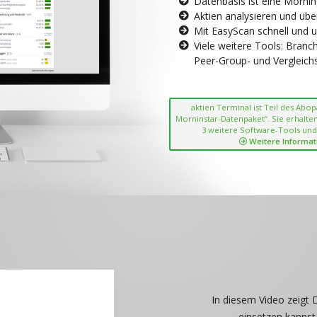
Datenbasis ist eine Morni
Aktien analysieren und übe
Mit EasyScan schnell und 
Viele weitere Tools: Bran
Peer-Group- und Vergleichsc
aktien Terminal ist Teil des Abo
Morninstar-Datenpaket“. Sie erhalten
3 weitere Software-Tools und
Weitere Informat
In diesem Video zeigt 
einsetzen kannst