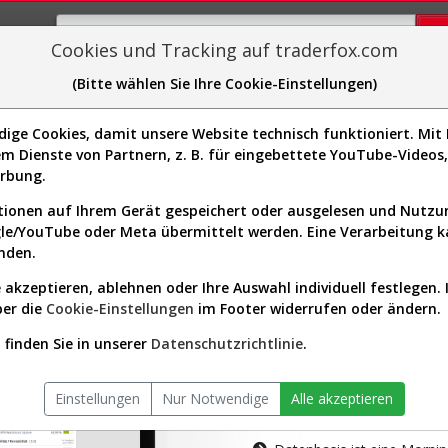
Cookies und Tracking auf traderfox.com
(Bitte wählen Sie Ihre Cookie-Einstellungen)
plorer
Sector-Spider
Easy-Scan
Visualizations
H
ge Cookies, damit unsere Website technisch funktioniert. Mit I
m Dienste von Partnern, z. B. für eingebettete YouTube-Video
tion ist nur für Premium-Kunde
erbung.
ionen auf Ihrem Gerät gespeichert oder ausgelesen und Nutz
gle/YouTube oder Meta übermittelt werden. Eine Verarbeitung 
nden.
 akzeptieren, ablehnen oder Ihre Auswahl individuell festlegen. 
ber die
Cookie-Einstellungen
im Footer widerrufen oder ändern.
AKTIEN-TERM
finden Sie in unserer
Datenschutzrichtlinie
.
Die Aktienanal
Einstellungen
Nur Notwendige
Alle akzeptieren