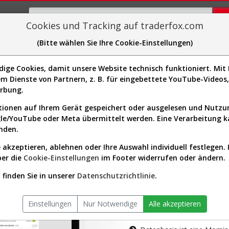
Cookies und Tracking auf traderfox.com
(Bitte wählen Sie Ihre Cookie-Einstellungen)
plorer
Sector-Spider
Easy-Scan
Visualizations
H
ge Cookies, damit unsere Website technisch funktioniert. Mit I
m Dienste von Partnern, z. B. für eingebettete YouTube-Video
tion ist nur für Premium-Kunde
erbung.
ionen auf Ihrem Gerät gespeichert oder ausgelesen und Nutz
gle/YouTube oder Meta übermittelt werden. Eine Verarbeitung 
nden.
 akzeptieren, ablehnen oder Ihre Auswahl individuell festlegen. 
ber die
Cookie-Einstellungen
im Footer widerrufen oder ändern.
AKTIEN-TERM
finden Sie in unserer
Datenschutzrichtlinie
.
Die Aktienanal
Einstellungen
Nur Notwendige
Alle akzeptieren