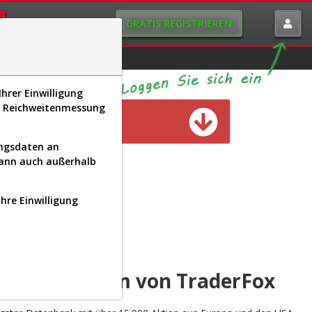
GRATIS REGISTRIEREN
istorie
Macro-View
hrer Einwilligung
s, Reichweitenmessung
n verfügbar
ungsdaten an
kann auch außerhalb
Ihre Einwilligung
INAL
yse-Plattform von TraderFox