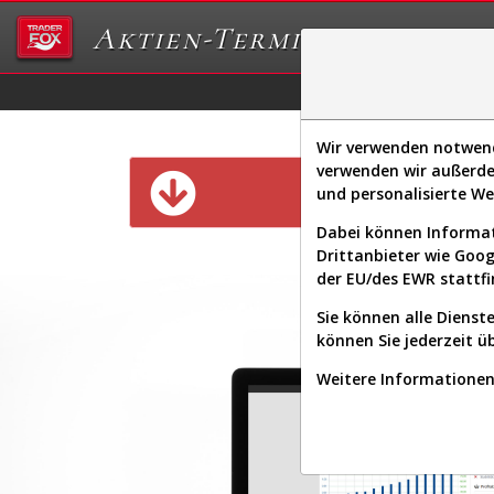
Aktien-Terminal
Daten/Graphs
Ex
Wir verwenden notwendi
verwenden wir außerde
Diese Funk
und personalisierte W
Dabei können Informat
Drittanbieter wie Goo
der EU/des EWR stattfi
Sie können alle Dienste
können Sie jederzeit ü
Weitere Informationen 