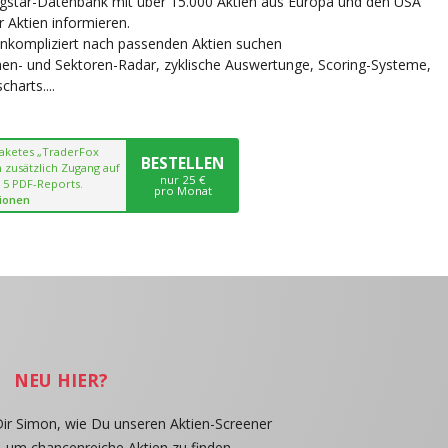
ngstar-Datenbank mit über 15.000 Aktien aus Europa und den USA
r Aktien informieren.
unkompliziert nach passenden Aktien suchen
chen- und Sektoren-Radar, zyklische Auswertunge, Scoring-Systeme,
harts....
paketes „TraderFox
BESTELLEN
 zusätzlich Zugang auf
nur 25 €
 5 PDF-Reports.
pro Monat
ionen
NEU HIER?
Dir Simon, wie Du unseren Aktien-Screener
, um chancenreiche Aktien zu finden.