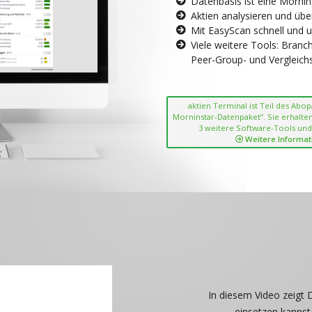
Datenbasis ist eine Morni
Aktien analysieren und übe
Mit EasyScan schnell und 
Viele weitere Tools: Bran
Peer-Group- und Vergleichsc
aktien Terminal ist Teil des Abo
Morninstar-Datenpaket“. Sie erhalten
3 weitere Software-Tools und
Weitere Informat
In diesem Video zeigt 
einsetzen kannst