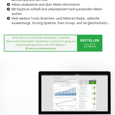
Aktien analysieren und über Aktien informieren.
Mit EasyScan schnell und unkompliziert nach passenden Aktien
suchen
Viele weitere Tools: Branchen- und Sektoren-Radar, zyklische
Auswertunge, Scoring-Systeme, Peer-Group- und Vergleichscharts....
aktien Terminal ist Teil des Abopaketes „TraderFox
BESTELLEN
Morninstar-Datenpaket“. Sie erhalten zusätzlich Zugang auf
nur 25 €
3 weitere Software-Tools und 5 PDF-Reports.
pro Monat
Weitere Informationen