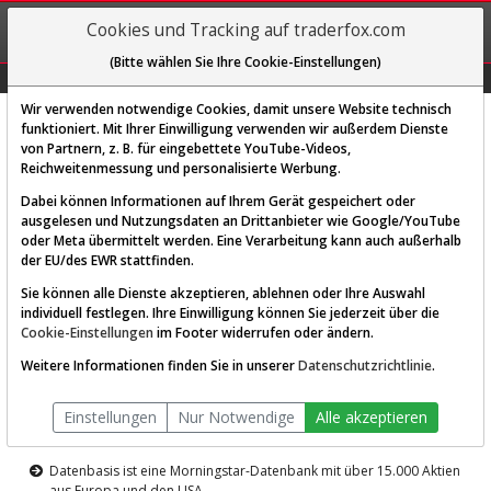
REGIS-
Cookies und Tracking auf traderfox.com
TRIEREN
(Bitte wählen Sie Ihre Cookie-Einstellungen)
Graphs
Explorer
Sector
Scan
Visual
Historie
Macro
Wir verwenden notwendige Cookies, damit unsere Website technisch
funktioniert. Mit Ihrer Einwilligung verwenden wir außerdem Dienste
von Partnern, z. B. für eingebettete YouTube-Videos,
Diese Funktion ist nur für
Reichweitenmessung und personalisierte Werbung.
Premium-Kunden verfügbar
Dabei können Informationen auf Ihrem Gerät gespeichert oder
ausgelesen und Nutzungsdaten an Drittanbieter wie Google/YouTube
oder Meta übermittelt werden. Eine Verarbeitung kann auch außerhalb
der EU/des EWR stattfinden.
Sie können alle Dienste akzeptieren, ablehnen oder Ihre Auswahl
individuell festlegen. Ihre Einwilligung können Sie jederzeit über die
Cookie-Einstellungen
im Footer widerrufen oder ändern.
AKTIEN-TERMINAL
Weitere Informationen finden Sie in unserer
Datenschutzrichtlinie
.
Die Aktienanalyse-Plattform von
Einstellungen
Nur Notwendige
Alle akzeptieren
TraderFox
Datenbasis ist eine Morningstar-Datenbank mit über 15.000 Aktien
aus Europa und den USA