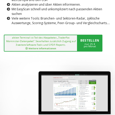
Aktien analysieren und über Aktien informieren.
Mit EasyScan schnell und unkompliziert nach passenden Aktien
suchen
Viele weitere Tools: Branchen- und Sektoren-Radar, zyklische
Auswertunge, Scoring-Systeme, Peer-Group- und Vergleichscharts....
aktien Terminal ist Teil des Abopaketes „TraderFox
BESTELLEN
Morninstar-Datenpaket“. Sie erhalten zusätzlich Zugang auf
nur 25 €
3 weitere Software-Tools und 5 PDF-Reports.
pro Monat
Weitere Informationen