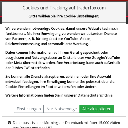
REGIS-
Cookies und Tracking auf traderfox.com
TRIEREN
(Bitte wählen Sie Ihre Cookie-Einstellungen)
Graphs
Explorer
Sector
Scan
Visual
Historie
Macro
Wir verwenden notwendige Cookies, damit unsere Website technisch
funktioniert. Mit Ihrer Einwilligung verwenden wir außerdem Dienste
von Partnern, z. B. für eingebettete YouTube-Videos,
Diese Funktion ist nur für
Reichweitenmessung und personalisierte Werbung.
Premium-Kunden verfügbar
Dabei können Informationen auf Ihrem Gerät gespeichert oder
ausgelesen und Nutzungsdaten an Drittanbieter wie Google/YouTube
oder Meta übermittelt werden. Eine Verarbeitung kann auch außerhalb
der EU/des EWR stattfinden.
Sie können alle Dienste akzeptieren, ablehnen oder Ihre Auswahl
individuell festlegen. Ihre Einwilligung können Sie jederzeit über die
Cookie-Einstellungen
im Footer widerrufen oder ändern.
AKTIEN-TERMINAL
Weitere Informationen finden Sie in unserer
Datenschutzrichtlinie
.
Die Aktienanalyse-Plattform von
Einstellungen
Nur Notwendige
Alle akzeptieren
TraderFox
Datenbasis ist eine Morningstar-Datenbank mit über 15.000 Aktien
aus Europa und den USA