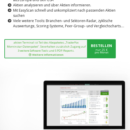
Aktien analysieren und über Aktien informieren.
Mit EasyScan schnell und unkompliziert nach passenden Aktien
suchen
Viele weitere Tools: Branchen- und Sektoren-Radar, zyklische
Auswertunge, Scoring-Systeme, Peer-Group- und Vergleichscharts....
aktien Terminal ist Teil des Abopaketes „TraderFox
BESTELLEN
Morninstar-Datenpaket“. Sie erhalten zusätzlich Zugang auf
nur 25 €
3 weitere Software-Tools und 5 PDF-Reports.
pro Monat
Weitere Informationen