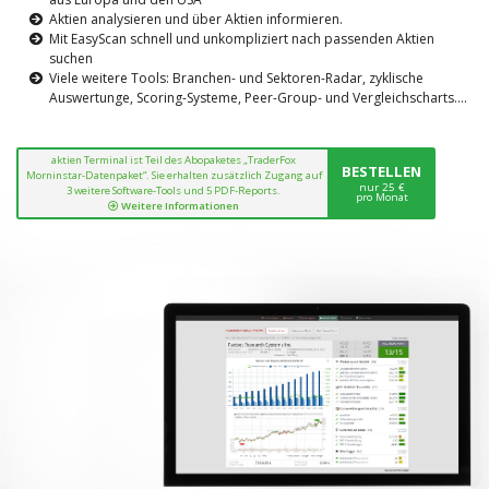
Aktien analysieren und über Aktien informieren.
Mit EasyScan schnell und unkompliziert nach passenden Aktien
suchen
Viele weitere Tools: Branchen- und Sektoren-Radar, zyklische
Auswertunge, Scoring-Systeme, Peer-Group- und Vergleichscharts....
aktien Terminal ist Teil des Abopaketes „TraderFox
BESTELLEN
Morninstar-Datenpaket“. Sie erhalten zusätzlich Zugang auf
nur 25 €
3 weitere Software-Tools und 5 PDF-Reports.
pro Monat
Weitere Informationen