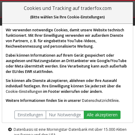
REGIS-
Cookies und Tracking auf traderfox.com
TRIEREN
(Bitte wählen Sie Ihre Cookie-Einstellungen)
Graphs
Explorer
Sector
Scan
Visual
Historie
Macro
Wir verwenden notwendige Cookies, damit unsere Website technisch
funktioniert. Mit Ihrer Einwilligung verwenden wir außerdem Dienste
von Partnern, z. B. für eingebettete YouTube-Videos,
Diese Funktion ist nur für
Reichweitenmessung und personalisierte Werbung.
Premium-Kunden verfügbar
Dabei können Informationen auf Ihrem Gerät gespeichert oder
ausgelesen und Nutzungsdaten an Drittanbieter wie Google/YouTube
oder Meta übermittelt werden. Eine Verarbeitung kann auch außerhalb
der EU/des EWR stattfinden.
Sie können alle Dienste akzeptieren, ablehnen oder Ihre Auswahl
individuell festlegen. Ihre Einwilligung können Sie jederzeit über die
Cookie-Einstellungen
im Footer widerrufen oder ändern.
AKTIEN-TERMINAL
Weitere Informationen finden Sie in unserer
Datenschutzrichtlinie
.
Die Aktienanalyse-Plattform von
Einstellungen
Nur Notwendige
Alle akzeptieren
TraderFox
Datenbasis ist eine Morningstar-Datenbank mit über 15.000 Aktien
aus Europa und den USA