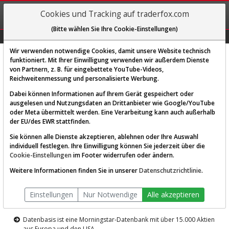
REGIS-
Cookies und Tracking auf traderfox.com
TRIEREN
(Bitte wählen Sie Ihre Cookie-Einstellungen)
Graphs
Explorer
Sector
Scan
Visual
Historie
Macro
Wir verwenden notwendige Cookies, damit unsere Website technisch
funktioniert. Mit Ihrer Einwilligung verwenden wir außerdem Dienste
von Partnern, z. B. für eingebettete YouTube-Videos,
Diese Funktion ist nur für
Reichweitenmessung und personalisierte Werbung.
Premium-Kunden verfügbar
Dabei können Informationen auf Ihrem Gerät gespeichert oder
ausgelesen und Nutzungsdaten an Drittanbieter wie Google/YouTube
oder Meta übermittelt werden. Eine Verarbeitung kann auch außerhalb
der EU/des EWR stattfinden.
Sie können alle Dienste akzeptieren, ablehnen oder Ihre Auswahl
individuell festlegen. Ihre Einwilligung können Sie jederzeit über die
Cookie-Einstellungen
im Footer widerrufen oder ändern.
AKTIEN-TERMINAL
Weitere Informationen finden Sie in unserer
Datenschutzrichtlinie
.
Die Aktienanalyse-Plattform von
Einstellungen
Nur Notwendige
Alle akzeptieren
TraderFox
Datenbasis ist eine Morningstar-Datenbank mit über 15.000 Aktien
aus Europa und den USA