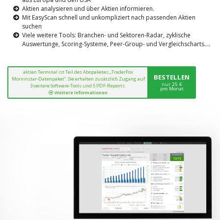
Aktien analysieren und über Aktien informieren.
Mit EasyScan schnell und unkompliziert nach passenden Aktien
suchen
Viele weitere Tools: Branchen- und Sektoren-Radar, zyklische
Auswertunge, Scoring-Systeme, Peer-Group- und Vergleichscharts....
aktien Terminal ist Teil des Abopaketes „TraderFox
BESTELLEN
Morninstar-Datenpaket“. Sie erhalten zusätzlich Zugang auf
nur 25 €
3 weitere Software-Tools und 5 PDF-Reports.
pro Monat
Weitere Informationen