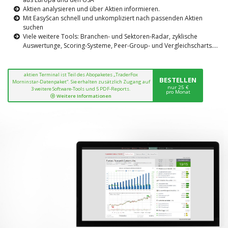
Aktien analysieren und über Aktien informieren.
Mit EasyScan schnell und unkompliziert nach passenden Aktien
suchen
Viele weitere Tools: Branchen- und Sektoren-Radar, zyklische
Auswertunge, Scoring-Systeme, Peer-Group- und Vergleichscharts....
aktien Terminal ist Teil des Abopaketes „TraderFox
BESTELLEN
Morninstar-Datenpaket“. Sie erhalten zusätzlich Zugang auf
nur 25 €
3 weitere Software-Tools und 5 PDF-Reports.
pro Monat
Weitere Informationen