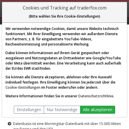
REGIS-
Cookies und Tracking auf traderfox.com
TRIEREN
(Bitte wählen Sie Ihre Cookie-Einstellungen)
Graphs
Explorer
Sector
Scan
Visual
Historie
Macro
Wir verwenden notwendige Cookies, damit unsere Website technisch
funktioniert. Mit Ihrer Einwilligung verwenden wir außerdem Dienste
von Partnern, z. B. für eingebettete YouTube-Videos,
Diese Funktion ist nur für
Reichweitenmessung und personalisierte Werbung.
Premium-Kunden verfügbar
Dabei können Informationen auf Ihrem Gerät gespeichert oder
ausgelesen und Nutzungsdaten an Drittanbieter wie Google/YouTube
oder Meta übermittelt werden. Eine Verarbeitung kann auch außerhalb
der EU/des EWR stattfinden.
Sie können alle Dienste akzeptieren, ablehnen oder Ihre Auswahl
individuell festlegen. Ihre Einwilligung können Sie jederzeit über die
Cookie-Einstellungen
im Footer widerrufen oder ändern.
AKTIEN-TERMINAL
Weitere Informationen finden Sie in unserer
Datenschutzrichtlinie
.
Die Aktienanalyse-Plattform von
Einstellungen
Nur Notwendige
Alle akzeptieren
TraderFox
Datenbasis ist eine Morningstar-Datenbank mit über 15.000 Aktien
aus Europa und den USA