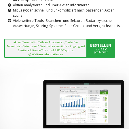
Aktien analysieren und über Aktien informieren.
Mit EasyScan schnell und unkompliziert nach passenden Aktien
suchen
Viele weitere Tools: Branchen- und Sektoren-Radar, zyklische
Auswertunge, Scoring-Systeme, Peer-Group- und Vergleichscharts....
aktien Terminal ist Teil des Abopaketes „TraderFox
BESTELLEN
Morninstar-Datenpaket“. Sie erhalten zusätzlich Zugang auf
nur 25 €
3 weitere Software-Tools und 5 PDF-Reports.
pro Monat
Weitere Informationen