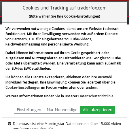
REGIS-
Cookies und Tracking auf traderfox.com
TRIEREN
(Bitte wählen Sie Ihre Cookie-Einstellungen)
Graphs
Explorer
Sector
Scan
Visual
Historie
Macro
Wir verwenden notwendige Cookies, damit unsere Website technisch
funktioniert. Mit Ihrer Einwilligung verwenden wir außerdem Dienste
von Partnern, z. B. für eingebettete YouTube-Videos,
Diese Funktion ist nur für
Reichweitenmessung und personalisierte Werbung.
Premium-Kunden verfügbar
Dabei können Informationen auf Ihrem Gerät gespeichert oder
ausgelesen und Nutzungsdaten an Drittanbieter wie Google/YouTube
oder Meta übermittelt werden. Eine Verarbeitung kann auch außerhalb
der EU/des EWR stattfinden.
Sie können alle Dienste akzeptieren, ablehnen oder Ihre Auswahl
individuell festlegen. Ihre Einwilligung können Sie jederzeit über die
Cookie-Einstellungen
im Footer widerrufen oder ändern.
AKTIEN-TERMINAL
Weitere Informationen finden Sie in unserer
Datenschutzrichtlinie
.
Die Aktienanalyse-Plattform von
Einstellungen
Nur Notwendige
Alle akzeptieren
TraderFox
Datenbasis ist eine Morningstar-Datenbank mit über 15.000 Aktien
aus Europa und den USA