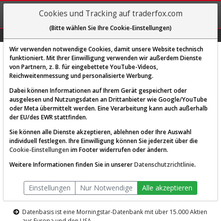
REGIS-
Cookies und Tracking auf traderfox.com
TRIEREN
(Bitte wählen Sie Ihre Cookie-Einstellungen)
Graphs
Explorer
Sector
Scan
Visual
Historie
Macro
Wir verwenden notwendige Cookies, damit unsere Website technisch
funktioniert. Mit Ihrer Einwilligung verwenden wir außerdem Dienste
von Partnern, z. B. für eingebettete YouTube-Videos,
Diese Funktion ist nur für
Reichweitenmessung und personalisierte Werbung.
Premium-Kunden verfügbar
Dabei können Informationen auf Ihrem Gerät gespeichert oder
ausgelesen und Nutzungsdaten an Drittanbieter wie Google/YouTube
oder Meta übermittelt werden. Eine Verarbeitung kann auch außerhalb
der EU/des EWR stattfinden.
Sie können alle Dienste akzeptieren, ablehnen oder Ihre Auswahl
individuell festlegen. Ihre Einwilligung können Sie jederzeit über die
Cookie-Einstellungen
im Footer widerrufen oder ändern.
AKTIEN-TERMINAL
Weitere Informationen finden Sie in unserer
Datenschutzrichtlinie
.
Die Aktienanalyse-Plattform von
Einstellungen
Nur Notwendige
Alle akzeptieren
TraderFox
Datenbasis ist eine Morningstar-Datenbank mit über 15.000 Aktien
aus Europa und den USA