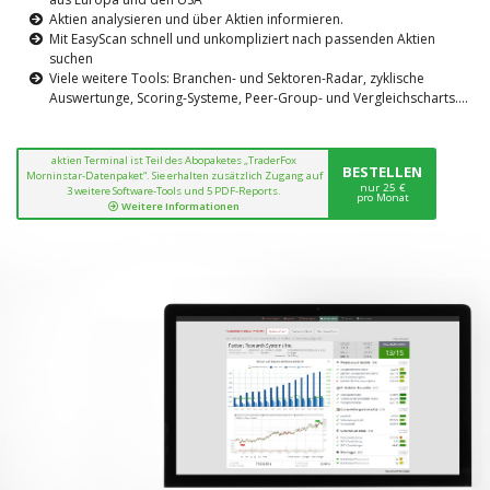
Aktien analysieren und über Aktien informieren.
Mit EasyScan schnell und unkompliziert nach passenden Aktien
suchen
Viele weitere Tools: Branchen- und Sektoren-Radar, zyklische
Auswertunge, Scoring-Systeme, Peer-Group- und Vergleichscharts....
aktien Terminal ist Teil des Abopaketes „TraderFox
BESTELLEN
Morninstar-Datenpaket“. Sie erhalten zusätzlich Zugang auf
nur 25 €
3 weitere Software-Tools und 5 PDF-Reports.
pro Monat
Weitere Informationen